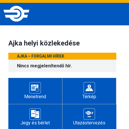
Ajka helyi közlekedése
AJKA – FORGALMI HÍREK
Nincs megjelenítendő hír.
Menetrend
Térkép
Jegy és bérlet
Utazástervezés