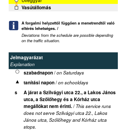
Üveggyár
Vasútállomás
A forgalmi helyzettől függően a menetrendtől való
eltérés lehetséges. /
Deviations from the schedule are possible depending
on the traffic situation.
Jelmagyarázat
Explanation
/
szabadnapon
on Saturdays
/
tanítási napon
on schooldays
s
A járat a Szilvágyi utca 22., a Lakos János
utca, a Szőlőhegy és a Kórház utca
/
megállókat nem érinti.
This service runs
does not serve Szilvágyi utca 22., Lakos
János utca, Szőlőhegy and Kórház utca
stops.