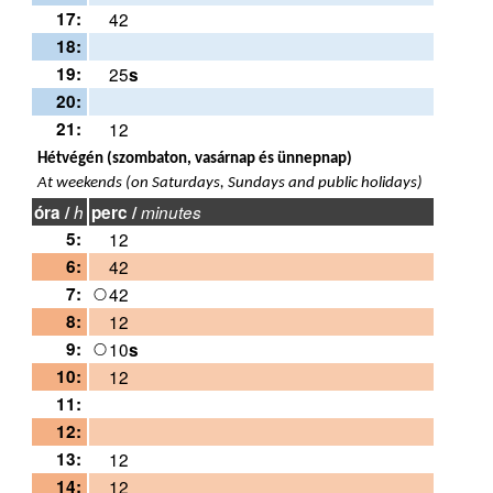
17:
42
18:
19:
25
s
20:
21:
12
Hétvégén (szombaton, vasárnap és ünnepnap)
At weekends (on Saturdays, Sundays and public holidays)
óra /
h
perc /
minutes
5:
12
6:
42
7:
42
8:
12
9:
10
s
10:
12
11:
12:
13:
12
14:
12