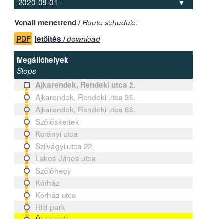
Vonali menetrend /
Route schedule:
PDF
letöltés /
download
Megállóhelyek
Stops
Ajkarendek, Rendeki utca 2.
Ajkarendek, Rendeki utca 36.
Ajkarendek, Rendeki utca 68.
Szőlőskertek
Korányi utca
Szilvágyi utca 22.
Lakos János utca
Szőlőhegy
Kórház
Kórház utca
Hild park