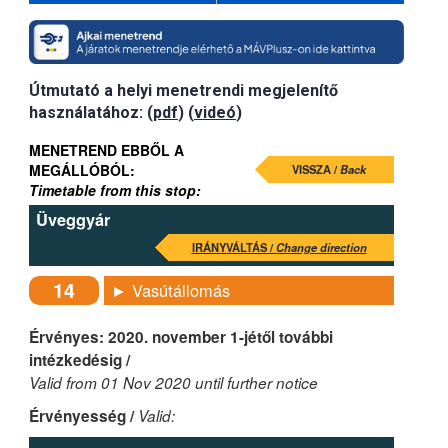
Útmutató a helyi menetrendi megjelenítő
használatához: (
pdf
) (
videó
)
MENETREND EBBŐL A
MEGÁLLÓBÓL:
VISSZA /
Back
Timetable from this stop:
Üveggyár
IRÁNYVÁLTÁS /
Change direction
14
► Vasútállomás
Érvényes: 2020. november 1-jétől további
intézkedésig /
Valid from 01 Nov 2020 until further notice
Érvényesség /
Valid: