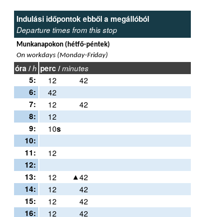
Indulási időpontok ebből a megállóból
Departure times from this stop
Munkanapokon (hétfő-péntek)
On workdays (Monday-Friday)
óra /
h
perc /
minutes
5:
12
42
6:
42
7:
12
42
8:
12
9:
10
s
10:
11:
12
12:
13:
12
42
14:
12
42
15:
12
42
16:
12
42