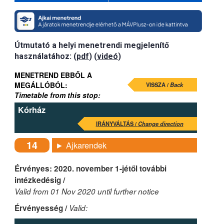
Útmutató a helyi menetrendi megjelenítő
használatához: (
pdf
) (
videó
)
MENETREND EBBŐL A
MEGÁLLÓBÓL:
VISSZA /
Back
Timetable from this stop:
Kórház
IRÁNYVÁLTÁS /
Change direction
14
► Ajkarendek
Érvényes: 2020. november 1-jétől további
intézkedésig /
Valid from 01 Nov 2020 until further notice
Érvényesség /
Valid: