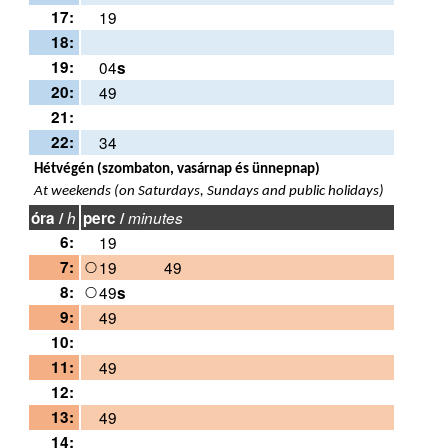
17:
19
18:
19:
04
s
20:
49
21:
22:
34
Hétvégén (szombaton, vasárnap és ünnepnap)
At weekends (on Saturdays, Sundays and public holidays)
óra /
h
perc /
minutes
6:
19
7:
19
49
8:
49
s
9:
49
10:
11:
49
12:
13:
49
14: