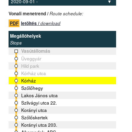
Vonali menetrend /
Route schedule:
PDF
letöltés /
download
Megállóhelyek
Stops
Vasútállomás
Üveggyár
Hild park
Kórház utca
Kórház
Szőlőhegy
Lakos János utca
Szilvágyi utca 22.
Korányi utca
Szőlőskertek
Korányi utca 203.