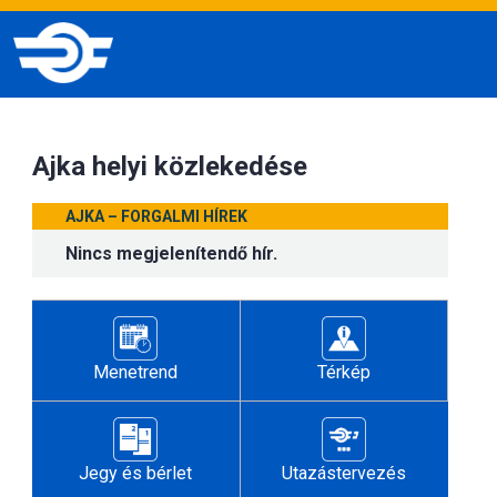
Ajka helyi közlekedése
AJKA – FORGALMI HÍREK
Nincs megjelenítendő hír.
Menetrend
Térkép
Jegy és bérlet
Utazástervezés