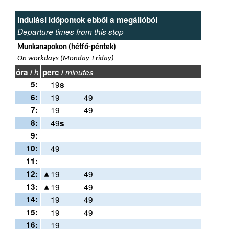
Indulási időpontok ebből a megállóból
Departure times from this stop
Munkanapokon (hétfő-péntek)
On workdays (Monday-Friday)
óra /
h
perc /
minutes
5:
19
s
6:
19
49
7:
19
49
8:
49
s
9:
10:
49
11:
12:
19
49
13:
19
49
14:
19
49
15:
19
49
16:
19