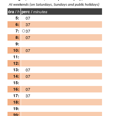
At weekends (on Saturdays, Sundays and public holidays)
óra /
h
perc /
minutes
5:
07
6:
37
7:
37
8:
07
9:
10:
07
11:
12:
13:
07
14:
07
15:
16:
07
17:
37
18:
19:
20: