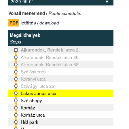
Vonali menetrend /
Route schedule:
PDF
letöltés /
download
Megállóhelyek
Stops
Ajkarendek, Rendeki utca 2.
Ajkarendek, Rendeki utca 36.
Ajkarendek, Rendeki utca 68.
Szőlőskertek
Korányi utca
Szilvágyi utca 22.
Lakos János utca
Szőlőhegy
Kórház
Kórház utca
Hild park