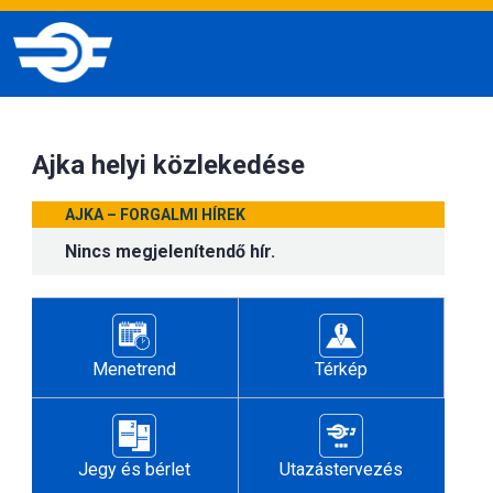
Ajka helyi közlekedése
AJKA – FORGALMI HÍREK
Nincs megjelenítendő hír.
Menetrend
Térkép
Jegy és bérlet
Utazástervezés