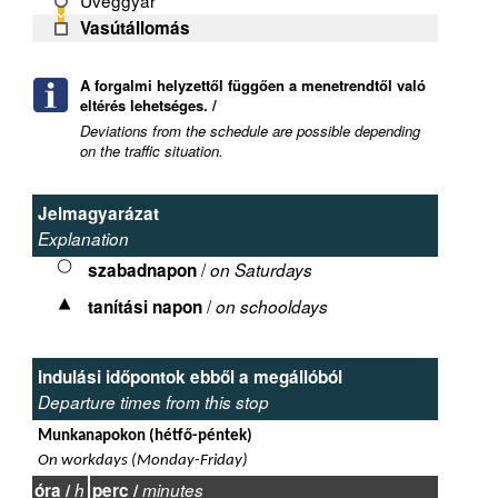
Üveggyár
Vasútállomás
A forgalmi helyzettől függően a menetrendtől való
eltérés lehetséges. /
Deviations from the schedule are possible depending
on the traffic situation.
Jelmagyarázat
Explanation
/
szabadnapon
on Saturdays
/
tanítási napon
on schooldays
Indulási időpontok ebből a megállóból
Departure times from this stop
Munkanapokon (hétfő-péntek)
On workdays (Monday-Friday)
óra /
h
perc /
minutes