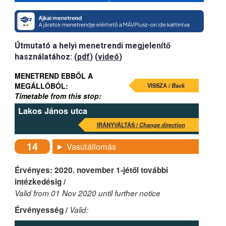
Útmutató a helyi menetrendi megjelenítő
használatához: (
pdf
) (
videó
)
MENETREND EBBŐL A
MEGÁLLÓBÓL:
VISSZA /
Back
Timetable from this stop:
Lakos János utca
IRÁNYVÁLTÁS /
Change direction
14
► Vasútállomás
Érvényes: 2020. november 1-jétől további
intézkedésig /
Valid from 01 Nov 2020 until further notice
Érvényesség /
Valid: