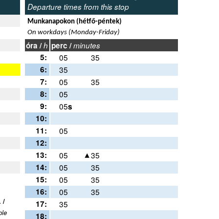
Departure times from this stop
Munkanapokon (hétfő-péntek)
On workdays (Monday-Friday)
óra /
h
perc /
minutes
5:
05
35
6:
35
7:
05
35
8:
05
9:
05
s
10:
11:
05
12:
13:
05
35
14:
05
35
15:
05
35
16:
05
35
 /
17:
35
ble
18: