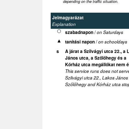
depending on the traffic situation.
Jelmagyarázat
Explanation
/
szabadnapon
on Saturdays
/
tanítási napon
on schooldays
s
A járat a Szilvágyi utca 22., a
János utca, a Szőlőhegy és a
Kórház utca megállókat nem ér
This service runs does not serv
Szilvágyi utca 22., Lakos János
Szőlőhegy and Kórház utca sto