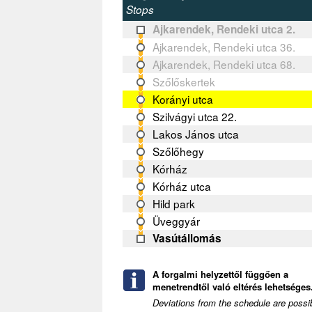
Stops
Ajkarendek, Rendeki utca 2.
Ajkarendek, Rendeki utca 36.
Ajkarendek, Rendeki utca 68.
Szőlőskertek
Korányi utca
Szilvágyi utca 22.
Lakos János utca
Szőlőhegy
Kórház
Kórház utca
Hild park
Üveggyár
Vasútállomás
A forgalmi helyzettől függően a
menetrendtől való eltérés lehetséges.
Deviations from the schedule are possi