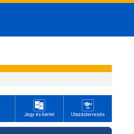
Jegy és bérlet
Utazástervezés