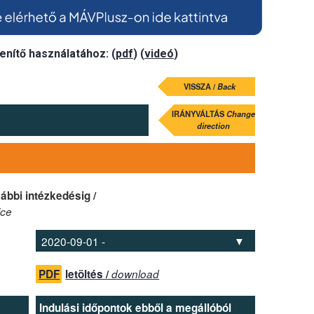
enítő használatához: (
pdf
) (
videó
)
VISSZA /
Back
IRÁNYVÁLTÁS
Change
direction
ábbi intézkedésig /
ice
PDF
letöltés /
download
Indulási időpontok ebből a megállóból