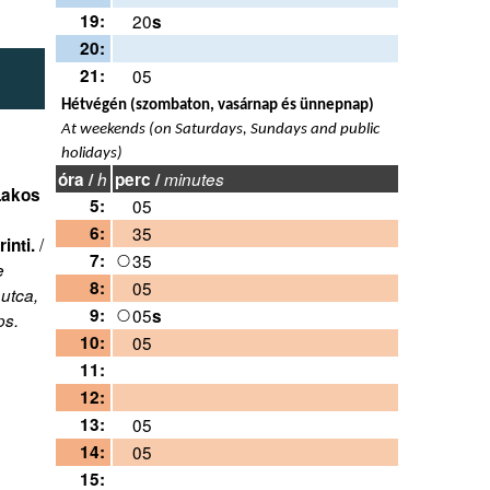
19:
20
s
20:
21:
05
Hétvégén (szombaton, vasárnap és ünnepnap)
At weekends (on Saturdays, Sundays and public
holidays)
óra /
h
perc /
minutes
 Lakos
5:
05
6:
35
/
inti.
7:
35
e
8:
05
 utca,
9:
05
s
ps.
10:
05
11:
12:
13:
05
14:
05
15: