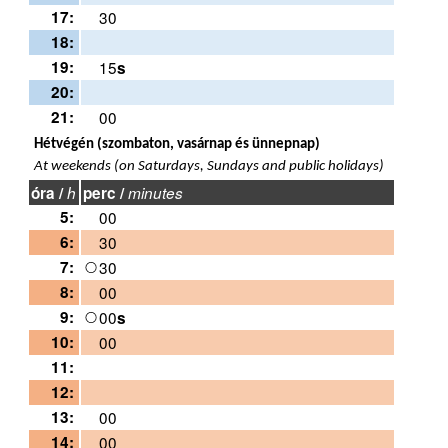
17:
30
18:
19:
15
s
20:
21:
00
Hétvégén (szombaton, vasárnap és ünnepnap)
At weekends (on Saturdays, Sundays and public holidays)
óra /
h
perc /
minutes
5:
00
6:
30
7:
30
8:
00
9:
00
s
10:
00
11:
12:
13:
00
14:
00