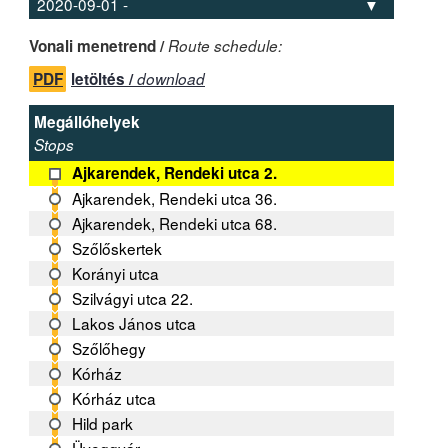
Vonali menetrend /
Route schedule:
PDF
letöltés /
download
Megállóhelyek
Stops
Ajkarendek, Rendeki utca 2.
Ajkarendek, Rendeki utca 36.
Ajkarendek, Rendeki utca 68.
Szőlőskertek
Korányi utca
Szilvágyi utca 22.
Lakos János utca
Szőlőhegy
Kórház
Kórház utca
Hild park