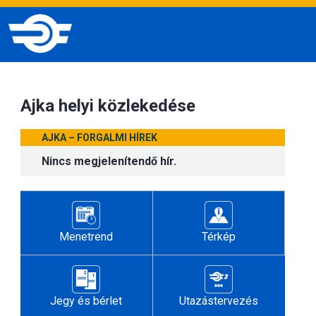
Ajka helyi közlekedése
AJKA – FORGALMI HÍREK
Nincs megjelenítendő hír.
Menetrend
Térkép
Jegy és bérlet
Utazástervezés