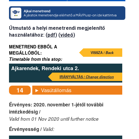
Útmutató a helyi menetrendi megjelenítő
használatához: (
pdf
) (
videó
)
MENETREND EBBŐL A
MEGÁLLÓBÓL:
VISSZA /
Back
Timetable from this stop:
Ajkarendek, Rendeki utca 2.
IRÁNYVÁLTÁS /
Change direction
14
► Vasútállomás
Érvényes: 2020. november 1-jétől további
intézkedésig /
Valid from 01 Nov 2020 until further notice
Érvényesség /
Valid: