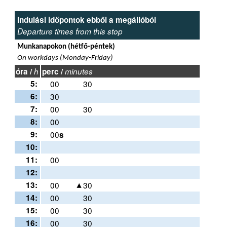
Indulási időpontok ebből a megállóból
Departure times from this stop
Munkanapokon (hétfő-péntek)
On workdays (Monday-Friday)
óra /
h
perc /
minutes
5:
00
30
6:
30
7:
00
30
8:
00
9:
00
s
10:
11:
00
12:
13:
00
30
14:
00
30
15:
00
30
16:
00
30