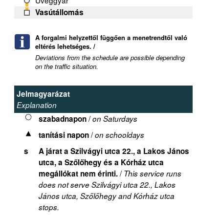
Üveggyár
Vasútállomás
A forgalmi helyzettől függően a menetrendtől való
eltérés lehetséges. /
Deviations from the schedule are possible depending
on the traffic situation.
Jelmagyarázat
Explanation
/
szabadnapon
on Saturdays
/
tanítási napon
on schooldays
s
A járat a Szilvágyi utca 22., a Lakos János
utca, a Szőlőhegy és a Kórház utca
/
megállókat nem érinti.
This service runs
does not serve Szilvágyi utca 22., Lakos
János utca, Szőlőhegy and Kórház utca
stops.