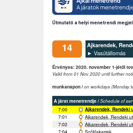
Útmutató a helyi menetrendi megjel
14
Ajkarendek, Rende
► Vasútállomás
Érvényes: 2020. november 1-jétől tov
Valid from 01 Nov 2020 until further not
munkanapon /
on workdays (Monday to
A járat menetrendje /
Schedule of ser
7:00
Ajkarendek, Rendeki u
7:01
Ajkarendek, Rendeki ut
7:02
Ajkarendek, Rendeki ut
7:04
Szőlőskertek