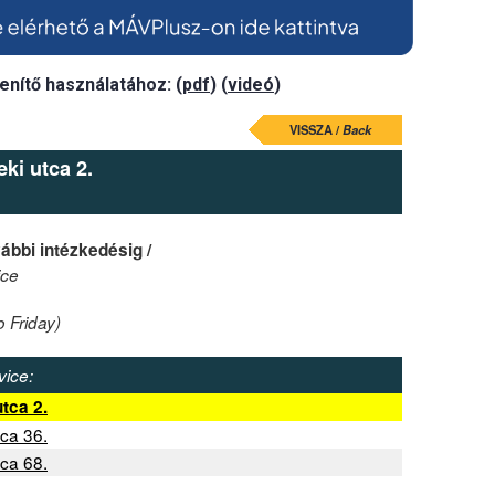
enítő használatához: (
pdf
) (
videó
)
VISSZA /
Back
ki utca 2.
ábbi intézkedésig /
ice
 Friday)
vice:
tca 2.
ca 36.
ca 68.