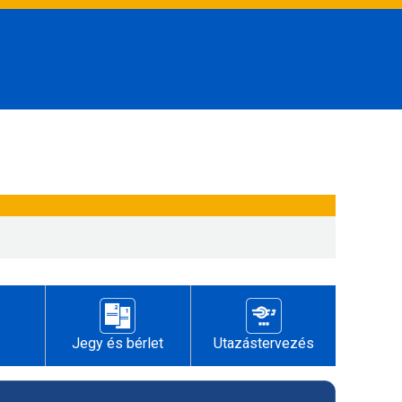
Jegy és bérlet
Utazástervezés