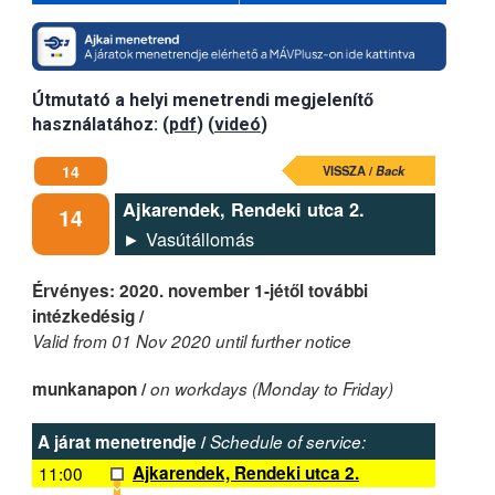
Útmutató a helyi menetrendi megjelenítő
használatához: (
pdf
) (
videó
)
14
VISSZA /
Back
Ajkarendek, Rendeki utca 2.
14
► Vasútállomás
Érvényes: 2020. november 1-jétől további
intézkedésig /
Valid from 01 Nov 2020 until further notice
munkanapon /
on workdays (Monday to Friday)
A járat menetrendje /
Schedule of service:
11:00
Ajkarendek, Rendeki utca 2.