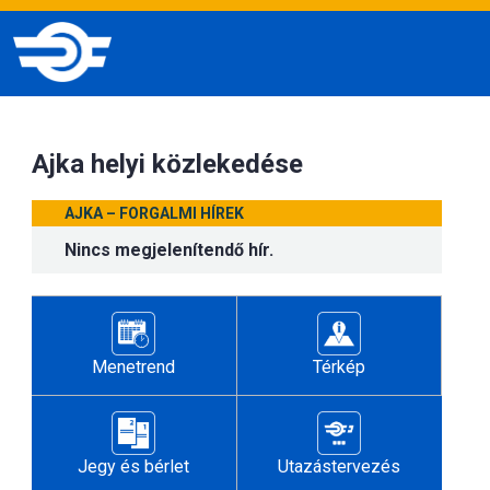
Ajka helyi közlekedése
AJKA – FORGALMI HÍREK
Nincs megjelenítendő hír.
Menetrend
Térkép
Jegy és bérlet
Utazástervezés