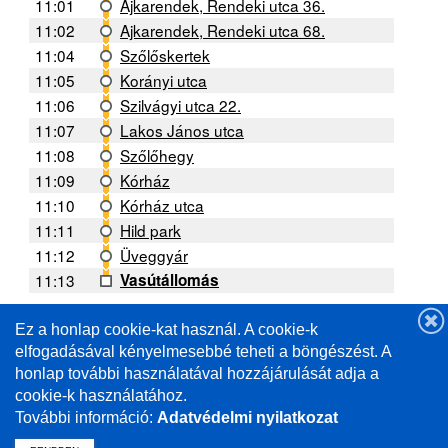
11:01
Ajkarendek, Rendeki utca 36.
11:02
Ajkarendek, Rendeki utca 68.
11:04
Szőlőskertek
11:05
Korányi utca
11:06
Szilvágyi utca 22.
11:07
Lakos János utca
11:08
Szőlőhegy
11:09
Kórház
11:10
Kórház utca
11:11
Hild park
11:12
Üveggyár
11:13
Vasútállomás
Ez a honlap cookie-kat használ. A cookie-k
A forgalmi helyzettől függően a menetrendtől való
eltérés lehetséges. /
elfogadásával kényelmesebbé teheti a böngészést. A
Deviations from the schedule are possible depending
honlap további használatával hozzájárulását adja a
on the traffic situation.
cookie-k használatához.
További információ:
Adatvédelmi nyilatkozat