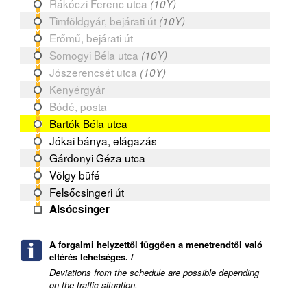
Rákóczi Ferenc utca
(10Y)
Timföldgyár, bejárati út
(10Y)
Erőmű, bejárati út
Somogyi Béla utca
(10Y)
Jószerencsét utca
(10Y)
Kenyérgyár
Bódé, posta
Bartók Béla utca
Jókai bánya, elágazás
Gárdonyi Géza utca
Völgy büfé
Felsőcsingeri út
Alsócsinger
A forgalmi helyzettől függően a menetrendtől való
eltérés lehetséges. /
Deviations from the schedule are possible depending
on the traffic situation.