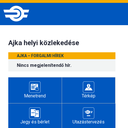
Ajka helyi közlekedése
AJKA – FORGALMI HÍREK
Nincs megjelenítendő hír.
Menetrend
Térkép
Jegy és bérlet
Utazástervezés