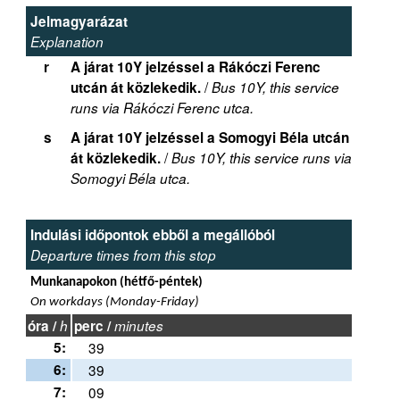
Jelmagyarázat
Explanation
r
A járat 10Y jelzéssel a Rákóczi Ferenc
/
utcán át közlekedik.
Bus 10Y, this service
runs via Rákóczi Ferenc utca.
s
A járat 10Y jelzéssel a Somogyi Béla utcán
/
át közlekedik.
Bus 10Y, this service runs via
Somogyi Béla utca.
Indulási időpontok ebből a megállóból
Departure times from this stop
Munkanapokon (hétfő-péntek)
On workdays (Monday-Friday)
óra /
h
perc /
minutes
5:
39
6:
39
7:
09