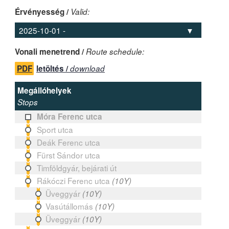
Érvényesség /
Valid:
Vonali menetrend /
Route schedule:
PDF
letöltés /
download
Megállóhelyek
Stops
Móra Ferenc utca
Sport utca
Deák Ferenc utca
Fürst Sándor utca
Timföldgyár, bejárati út
Rákóczi Ferenc utca
(10Y)
Üveggyár
(10Y)
Vasútállomás
(10Y)
Üveggyár
(10Y)