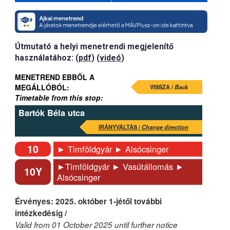
Útmutató a helyi menetrendi megjelenítő
használatához: (
pdf
) (
videó
)
MENETREND EBBŐL A
MEGÁLLÓBÓL:
VISSZA /
Back
Timetable from this stop:
Bartók Béla utca
IRÁNYVÁLTÁS /
Change direction
10
► Timföldgyár ► Alsócsinger
►Timföldgyár ► Vasútállomás ►
10Y
Alsócsinger
Érvényes: 2025. október 1-jétől további
intézkedésig /
Valid from 01 October 2025 until further notice