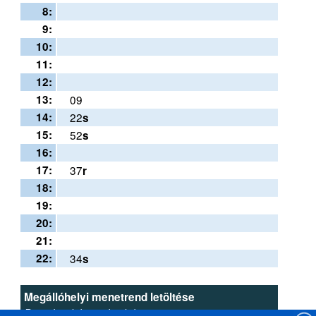
8:
9:
10:
11:
12:
13:
09
14:
22
s
15:
52
s
16:
17:
37
r
18:
19:
20:
21:
22:
34
s
Megállóhelyi menetrend letöltése
Download this schedule