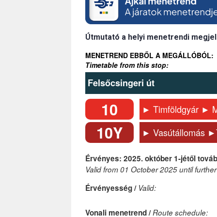
Útmutató a helyi menetrendi megjel
MENETREND EBBŐL A MEGÁLLÓBÓL:
Timetable from this stop:
Felsőcsingeri út
10
► Timföldgyár ► M
10Y
► Vasútállomás ►T
Érvényes: 2025. október 1-jétől továb
Valid from 01 October 2025 until further
Érvényesség /
Valid:
Vonali menetrend /
Route schedule: