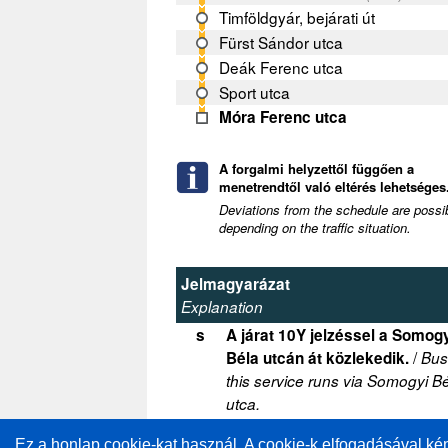
Timföldgyár, bejárati út
Fürst Sándor utca
Deák Ferenc utca
Sport utca
Móra Ferenc utca
A forgalmi helyzettől függően a
menetrendtől való eltérés lehetséges.
Deviations from the schedule are possi
depending on the traffic situation.
Jelmagyarázat
Explanation
s
A járat 10Y jelzéssel a Somog
/
Béla utcán át közlekedik.
Bus
this service runs via Somogyi B
utca.
Ez a honlap cookie-kat használ. A cookie-k elfogadásával ké