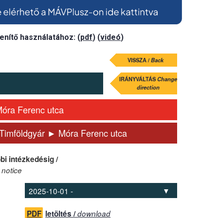
enítő használatához: (
pdf
) (
videó
)
VISSZA /
Back
IRÁNYVÁLTÁS
Change
direction
óra Ferenc utca
imföldgyár ► Móra Ferenc utca
bi intézkedésig /
 notice
PDF
letöltés /
download