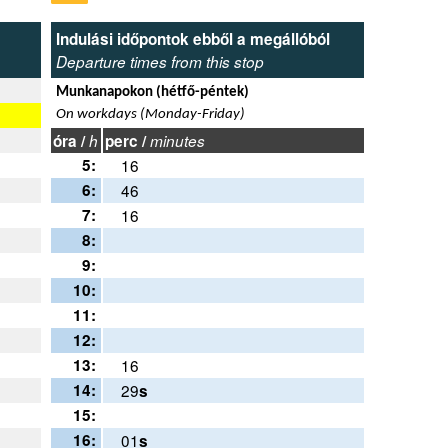
Indulási időpontok ebből a megállóból
Departure times from this stop
Munkanapokon (hétfő-péntek)
On workdays (Monday-Friday)
óra /
h
perc /
minutes
5:
16
6:
46
7:
16
8:
9:
10:
11:
12:
13:
16
14:
29
s
15:
16:
01
s