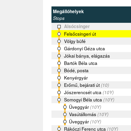
Megállóhelyek
Stops
Alsócsinger
Felsőcsingeri út
Völgy büfé
Gárdonyi Géza utca
Jókai bánya, elágazás
Bartók Béla utca
Bódé, posta
Kenyérgyár
Erőmű, bejárati út
(10)
Jószerencsét utca
(10Y)
Somogyi Béla utca
(10Y)
Üveggyár
(10Y)
Vasútállomás
(10Y)
Üveggyár
(10Y)
Rákóczi Ferenc utca
(10Y)