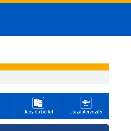
Jegy és bérlet
Utazástervezés