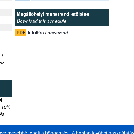
Megállóhelyi menetrend letöltése
Download this schedule
PDF
letöltés /
download
 /
ble
yi
 10Y,
éla
nyelmesebbé teheti a böngészést. A honlap további használatáv