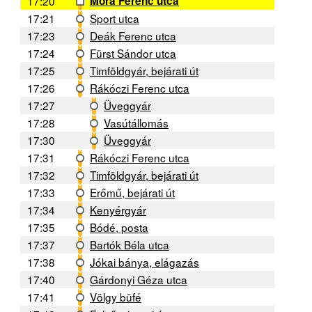
17:20
Móra Ferenc utca
17:21
Sport utca
17:23
Deák Ferenc utca
17:24
Fürst Sándor utca
17:25
Timföldgyár, bejárati út
17:26
Rákóczi Ferenc utca
17:27
Üveggyár
17:28
Vasútállomás
17:30
Üveggyár
17:31
Rákóczi Ferenc utca
17:32
Timföldgyár, bejárati út
17:33
Erőmű, bejárati út
17:34
Kenyérgyár
17:35
Bódé, posta
17:37
Bartók Béla utca
17:38
Jókai bánya, elágazás
17:40
Gárdonyi Géza utca
17:41
Völgy büfé