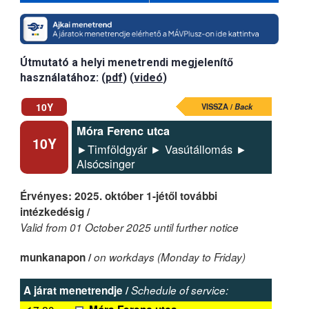
Útmutató a helyi menetrendi megjelenítő
használatához: (
pdf
) (
videó
)
10Y
VISSZA /
Back
Móra Ferenc utca
10Y
►Timföldgyár ► Vasútállomás ►
Alsócsinger
Érvényes: 2025. október 1-jétől további
intézkedésig /
Valid from 01 October 2025 until further notice
munkanapon /
on workdays (Monday to Friday)
A járat menetrendje /
Schedule of service: