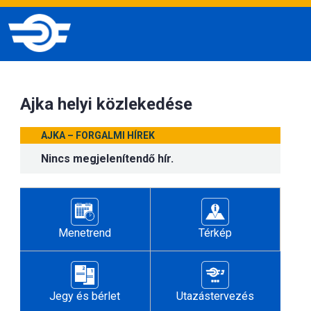
Ajka helyi közlekedése
AJKA – FORGALMI HÍREK
Nincs megjelenítendő hír.
Menetrend
Térkép
Jegy és bérlet
Utazástervezés