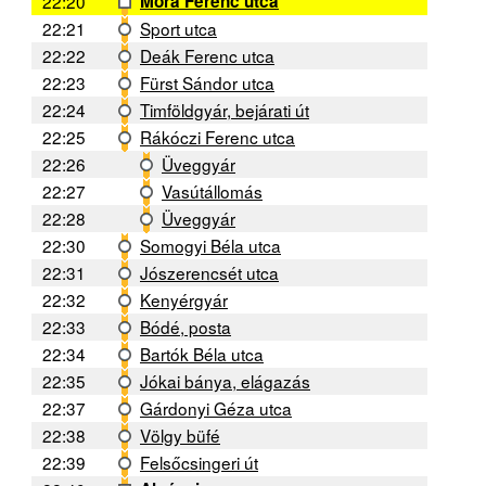
22:20
Móra Ferenc utca
22:21
Sport utca
22:22
Deák Ferenc utca
22:23
Fürst Sándor utca
22:24
Timföldgyár, bejárati út
22:25
Rákóczi Ferenc utca
22:26
Üveggyár
22:27
Vasútállomás
22:28
Üveggyár
22:30
Somogyi Béla utca
22:31
Jószerencsét utca
22:32
Kenyérgyár
22:33
Bódé, posta
22:34
Bartók Béla utca
22:35
Jókai bánya, elágazás
22:37
Gárdonyi Géza utca
22:38
Völgy büfé
22:39
Felsőcsingeri út