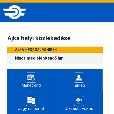
Ajka helyi közlekedése
AJKA – FORGALMI HÍREK
Nincs megjelenítendő hír.
Menetrend
Térkép
Jegy és bérlet
Utazástervezés