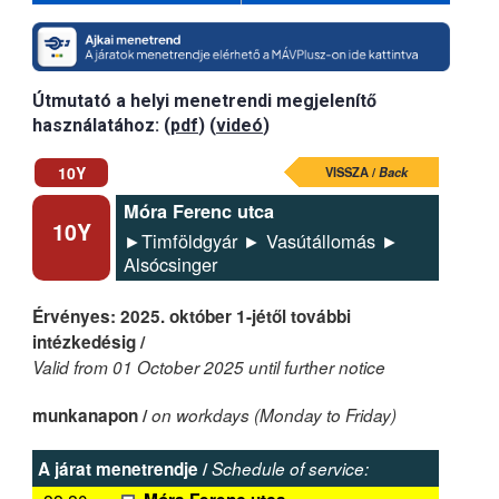
Útmutató a helyi menetrendi megjelenítő
használatához: (
pdf
) (
videó
)
10Y
VISSZA /
Back
Móra Ferenc utca
10Y
►Timföldgyár ► Vasútállomás ►
Alsócsinger
Érvényes: 2025. október 1-jétől további
intézkedésig /
Valid from 01 October 2025 until further notice
munkanapon /
on workdays (Monday to Friday)
A járat menetrendje /
Schedule of service: