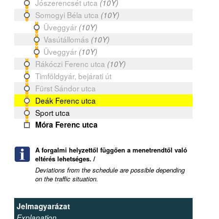
Jószerencsét utca
(10Y)
Somogyi Béla utca
(10Y)
Üveggyár
(10Y)
Vasútállomás
(10Y)
Üveggyár
(10Y)
Rákóczi Ferenc utca
(10Y)
Timföldgyár, bejárati út
Fürst Sándor utca
Deák Ferenc utca
Sport utca
Móra Ferenc utca
A forgalmi helyzettől függően a menetrendtől való
eltérés lehetséges. /
Deviations from the schedule are possible depending
on the traffic situation.
Jelmagyarázat
Explanation