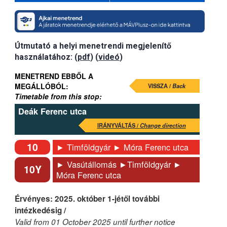
Útmutató a helyi menetrendi megjelenítő
használatához: (
pdf
) (
videó
)
MENETREND EBBŐL A
MEGÁLLÓBÓL:
VISSZA /
Back
Timetable from this stop:
Deák Ferenc utca
IRÁNYVÁLTÁS /
Change direction
10
► Timföldgyár ► Móra Ferenc utca
► Vasútállomás ►Timföldgyár ►
10Y
Móra Ferenc utca
Érvényes: 2025. október 1-jétől további
intézkedésig /
Valid from 01 October 2025 until further notice