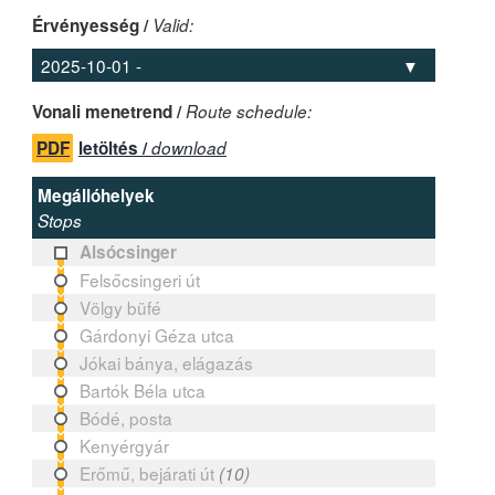
Érvényesség /
Valid:
Vonali menetrend /
Route schedule:
PDF
letöltés /
download
Megállóhelyek
Stops
Alsócsinger
Felsőcsingeri út
Völgy büfé
Gárdonyi Géza utca
Jókai bánya, elágazás
Bartók Béla utca
Bódé, posta
Kenyérgyár
Erőmű, bejárati út
(10)