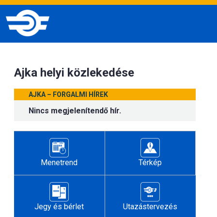
Ajka helyi közlekedése
AJKA – FORGALMI HÍREK
Nincs megjelenítendő hír.
Menetrend
Térkép
Jegy és bérlet
Utazástervezés