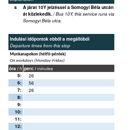
s
A járat 10Y jelzéssel a Somogyi Béla utcán
/
át közlekedik.
Bus 10Y, this service runs via
Somogyi Béla utca.
Indulási időpontok ebből a megállóból
Departure times from this stop
Munkanapokon (hétfő-péntek)
On workdays (Monday-Friday)
óra /
h
perc /
minutes
5:
26
6:
56
7:
26
8:
9:
10:
11:
12: