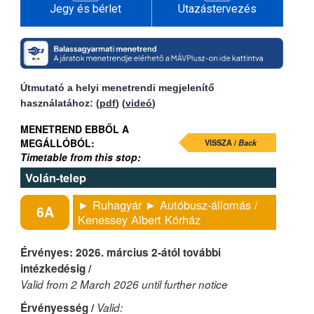
Jegy és bérlet
Utazástervezés
Útmutató a helyi menetrendi megjelenítő
használatához: (
pdf
) (
videó
)
MENETREND EBBŐL A
MEGÁLLÓBÓL:
VISSZA /
Back
Timetable from this stop:
Volán-telep
► Ruhagyár ► Autóbusz-állomás /
6A
Kenessey Albert Kórház
Érvényes: 2026. március 2-ától további
intézkedésig /
Valid from 2 March 2026 until further notice
Érvényesség /
Valid: