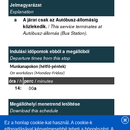
Jelmagyarázat
Explanation
a
A járat csak az Autóbusz-állomásig
/
közlekedik.
This service terminates at
Autóbusz-állomás (Bus Station).
Indulási időpontok ebből a megállóból
Departure times from this stop
Munkanapokon (hétfő-péntek)
On workdays (Monday-Friday)
óra /
h
perc /
minutes
14:
00
a
Megállóhelyi menetrend letöltése
Download this schedule
PDF
letöltés /
download
Ez a honlap cookie-kat használ. A cookie-k
elfogadásával kényelmesebbé teheti a böngészést. A