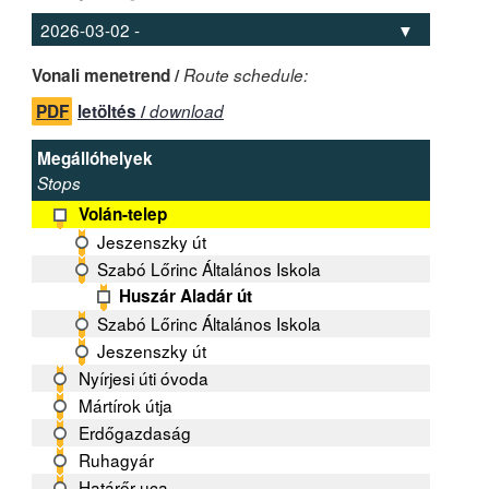
Vonali menetrend /
Route schedule:
PDF
letöltés /
download
Megállóhelyek
Stops
Volán-telep
Jeszenszky út
Szabó Lőrinc Általános Iskola
Huszár Aladár út
Szabó Lőrinc Általános Iskola
Jeszenszky út
Nyírjesi úti óvoda
Mártírok útja
Erdőgazdaság
Ruhagyár
Határőr uca