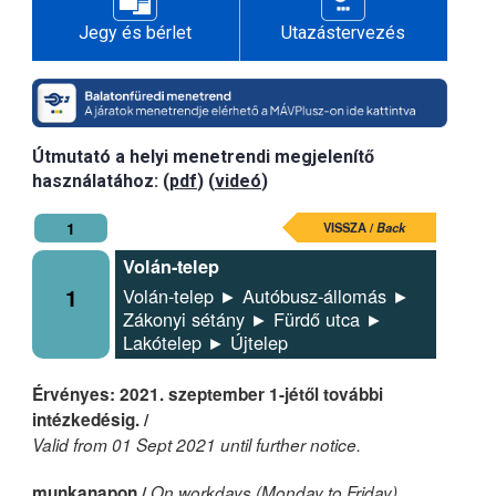
Jegy és bérlet
Utazástervezés
Útmutató a helyi menetrendi megjelenítő
használatához: (
pdf
) (
videó
)
1
VISSZA /
Back
Volán-telep
1
Volán-telep ► Autóbusz-állomás ►
Zákonyi sétány ► Fürdő utca ►
Lakótelep ► Újtelep
Érvényes: 2021. szeptember 1-jétől további
intézkedésig. /
Valid from 01 Sept 2021 until further notice.
munkanapon /
On workdays (Monday to Friday)