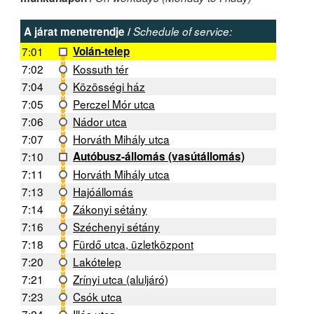
A járat menetrendje /
Schedule of service:
7:01
Volán-telep
7:02
Kossuth tér
7:04
Közösségi ház
7:05
Perczel Mór utca
7:06
Nádor utca
7:07
Horváth Mihály utca
7:10
Autóbusz-állomás (vasútállomás)
7:11
Horváth Mihály utca
7:13
Hajóállomás
7:14
Zákonyi sétány
7:16
Széchenyi sétány
7:18
Fürdő utca, üzletközpont
7:20
Lakótelep
7:21
Zrínyi utca (aluljáró)
7:23
Csók utca
7:24
Illés utca