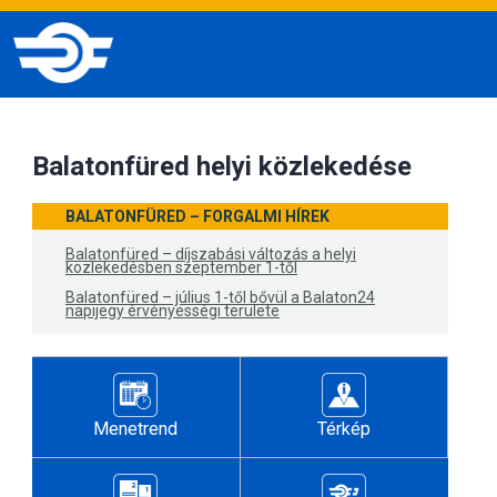
Balatonfüred helyi közlekedése
BALATONFÜRED – FORGALMI HÍREK
Balatonfüred – díjszabási változás a helyi
közlekedésben szeptember 1-től
Balatonfüred – július 1-től bővül a Balaton24
napijegy érvényességi területe
Menetrend
Térkép