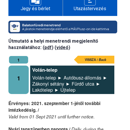
Jegy és bérlet
Utazástervezés
Útmutató a helyi menetrendi megjelenítő
használatához: (
pdf
) (
videó
)
1
VISSZA /
Back
Volán-telep
1
Volán-telep ► Autóbusz-állomás ►
Zákonyi sétány ► Fürdő utca ►
Lakótelep ► Újtelep
Érvényes: 2021. szeptember 1-jétől további
intézkedésig. /
Valid from 01 Sept 2021 until further notice.
Nyári tanszünetben naponta /
Daily, during the