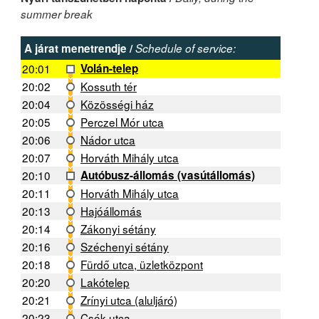
summer break
A járat menetrendje /
Schedule of service:
20:01
Volán-telep
20:02
Kossuth tér
20:04
Közösségi ház
20:05
Perczel Mór utca
20:06
Nádor utca
20:07
Horváth Mihály utca
20:10
Autóbusz-állomás (vasútállomás)
20:11
Horváth Mihály utca
20:13
Hajóállomás
20:14
Zákonyi sétány
20:16
Széchenyi sétány
20:18
Fürdő utca, üzletközpont
20:20
Lakótelep
20:21
Zrínyi utca (aluljáró)
20:23
Csók utca