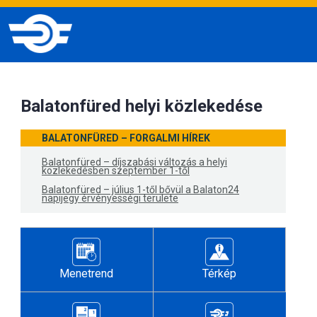
Balatonfüred helyi közlekedése
BALATONFÜRED – FORGALMI HÍREK
Balatonfüred – díjszabási változás a helyi
közlekedésben szeptember 1-től
Balatonfüred – július 1-től bővül a Balaton24
napijegy érvényességi területe
Menetrend
Térkép