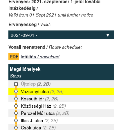
Érvényes: 2021. szeptember 1-jétől további
intézkedésig /
Valid from 01 Sept 2021 until further notice
Érvényesség /
Valid:
Vonali menetrend /
Route schedule:
PDF
letöltés /
download
Megállóhelyek
Stops
Újtelep
(2, 2B)
Vázsonyi utca
(2, 2B)
Kossuth tér
(2, 2B)
Közösségi Ház
(2, 2B)
Perczel Mór utca
(2, 2B)
Illés J. utca
(2, 2B)
Csók utca
(2, 2B)