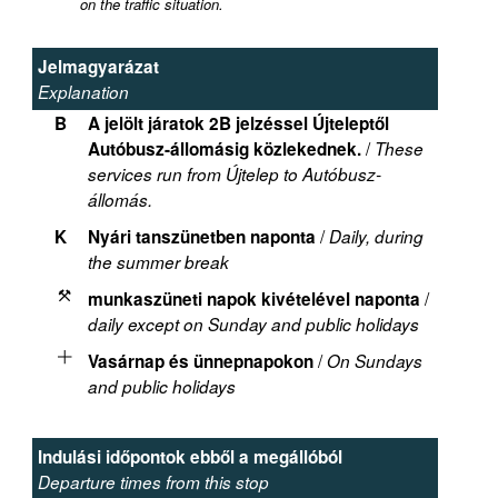
on the traffic situation.
Jelmagyarázat
Explanation
B
A jelölt járatok 2B jelzéssel Újteleptől
/
Autóbusz-állomásig közlekednek.
These
services run from Újtelep to Autóbusz-
állomás.
/
K
Nyári tanszünetben naponta
Daily, during
the summer break
/
munkaszüneti napok kivételével naponta
daily except on Sunday and public holidays
/
Vasárnap és ünnepnapokon
On Sundays
and public holidays
Indulási időpontok ebből a megállóból
Departure times from this stop