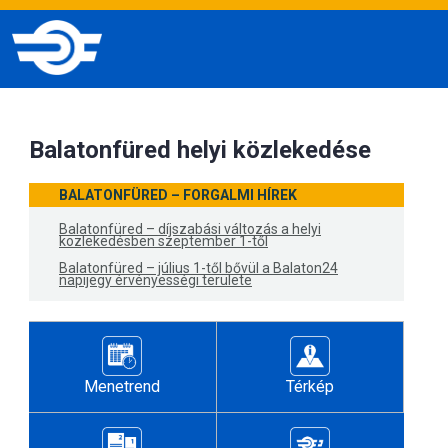
Balatonfüred helyi közlekedése
BALATONFÜRED – FORGALMI HÍREK
Balatonfüred – díjszabási változás a helyi
közlekedésben szeptember 1-től
Balatonfüred – július 1-től bővül a Balaton24
napijegy érvényességi területe
Menetrend
Térkép