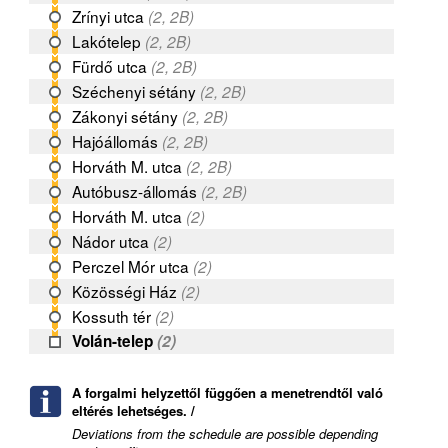
Zrínyi utca
(2, 2B)
Lakótelep
(2, 2B)
Fürdő utca
(2, 2B)
Széchenyi sétány
(2, 2B)
Zákonyi sétány
(2, 2B)
Hajóállomás
(2, 2B)
Horváth M. utca
(2, 2B)
Autóbusz-állomás
(2, 2B)
Horváth M. utca
(2)
Nádor utca
(2)
Perczel Mór utca
(2)
Közösségi Ház
(2)
Kossuth tér
(2)
Volán-telep
(2)
A forgalmi helyzettől függően a menetrendtől való
eltérés lehetséges. /
Deviations from the schedule are possible depending