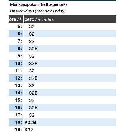
Munkanapokon (hétfő-péntek)
On workdays (Monday-Friday)
óra /
h
perc /
minutes
5:
32
6:
32
7:
32
8:
32
B
9:
32
10:
32
B
11:
32
12:
32
B
13:
32
14:
32
B
15:
32
16:
32
B
17:
32
18:
32
K
B
19:
32
K