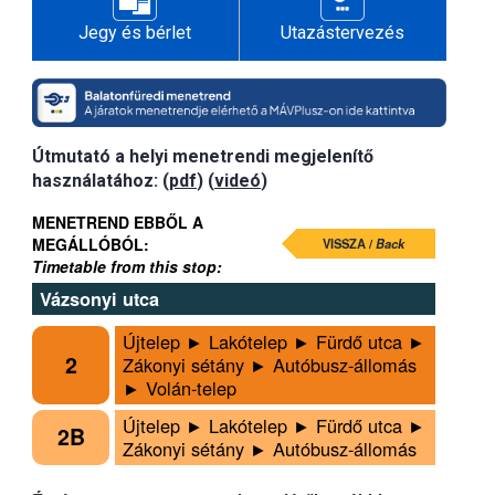
Jegy és bérlet
Utazástervezés
Útmutató a helyi menetrendi megjelenítő
használatához: (
pdf
) (
videó
)
MENETREND EBBŐL A
MEGÁLLÓBÓL:
VISSZA /
Back
Timetable from this stop:
Vázsonyi utca
Újtelep ► Lakótelep ► Fürdő utca ►
2
Zákonyi sétány ► Autóbusz-állomás
► Volán-telep
Újtelep ► Lakótelep ► Fürdő utca ►
2B
Zákonyi sétány ► Autóbusz-állomás