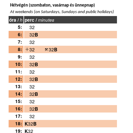
Hétvégén (szombaton, vasárnap és ünnepnap)
At weekends (on Saturdays, Sundays and public holidays)
óra /
h
perc /
minutes
5:
32
6:
32
B
7:
32
8:
32
32
B
9:
32
10:
32
B
11:
32
12:
32
B
13:
32
14:
32
B
15:
32
16:
32
B
17:
32
18:
32
K
B
19:
32
K