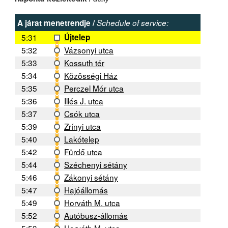
A járat menetrendje /
Schedule of service:
5:31
Újtelep
5:32
Vázsonyi utca
5:33
Kossuth tér
5:34
Közösségi Ház
5:35
Perczel Mór utca
5:36
Illés J. utca
5:37
Csók utca
5:39
Zrínyi utca
5:40
Lakótelep
5:42
Fürdő utca
5:44
Széchenyi sétány
5:46
Zákonyi sétány
5:47
Hajóállomás
5:49
Horváth M. utca
5:52
Autóbusz-állomás
5:53
Horváth M. utca