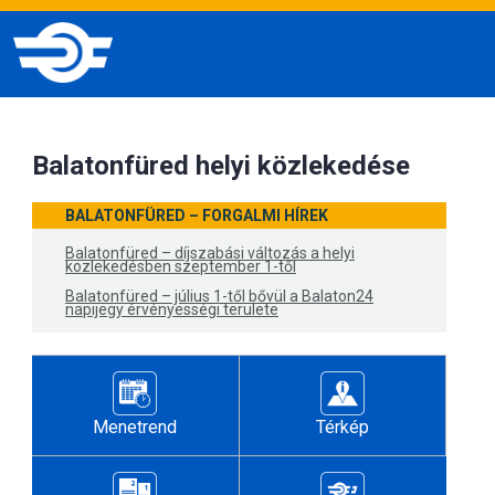
Balatonfüred helyi közlekedése
BALATONFÜRED – FORGALMI HÍREK
Balatonfüred – díjszabási változás a helyi
közlekedésben szeptember 1-től
Balatonfüred – július 1-től bővül a Balaton24
napijegy érvényességi területe
Menetrend
Térkép