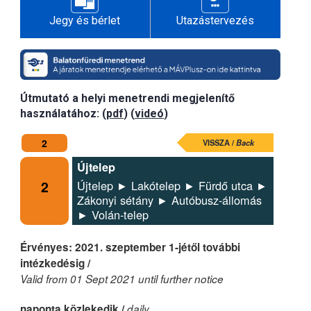
Jegy és bérlet
Utazástervezés
Útmutató a helyi menetrendi megjelenítő
használatához: (
pdf
) (
videó
)
2
VISSZA /
Back
Újtelep
2
Újtelep ► Lakótelep ► Fürdő utca ►
Zákonyi sétány ► Autóbusz-állomás
► Volán-telep
Érvényes: 2021. szeptember 1-jétől további
intézkedésig /
Valid from 01 Sept 2021 until further notice
naponta közlekedik /
daily