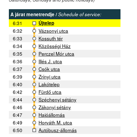
A járat menetrendje /
Schedule of service:
6:31
Újtelep
6:32
Vázsonyi utca
6:33
Kossuth tér
6:34
Közösségi Ház
6:35
Perczel Mór utca
6:36
Illés J. utca
6:37
Csók utca
6:39
Zrínyi utca
6:40
Lakótelep
6:42
Fürdő utca
6:44
Széchenyi sétány
6:46
Zákonyi sétány
6:47
Hajóállomás
6:49
Horváth M. utca
6:50
Autóbusz-állomás