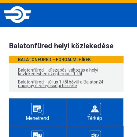
Balatonfüred helyi közlekedése
BALATONFÜRED – FORGALMI HÍREK
Balatonfüred – díjszabási változás a helyi
közlekedésben szeptember 1-től
Balatonfüred – július 1-től bővül a Balaton24
napijegy érvényességi területe
Menetrend
Térkép