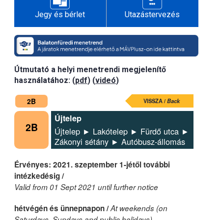
Jegy és bérlet
Utazástervezés
Útmutató a helyi menetrendi megjelenítő
használatához: (
pdf
) (
videó
)
2B
VISSZA /
Back
Újtelep
2B
Újtelep ► Lakótelep ► Fürdő utca ►
Zákonyi sétány ► Autóbusz-állomás
Érvényes: 2021. szeptember 1-jétől további
intézkedésig /
Valid from 01 Sept 2021 until further notice
hétvégén és ünnepnapon /
At weekends (on
Saturdays, Sundays and public holidays)