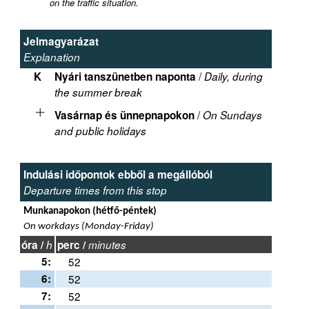
on the traffic situation.
Jelmagyarázat
Explanation
/
K
Nyári tanszünetben naponta
Daily, during
the summer break
/
Vasárnap és ünnepnapokon
On Sundays
and public holidays
Indulási időpontok ebből a megállóból
Departure times from this stop
Munkanapokon (hétfő-péntek)
On workdays (Monday-Friday)
óra /
h
perc /
minutes
5:
52
6:
52
7:
52