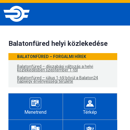
Balatonfüred helyi közlekedése
BALATONFÜRED – FORGALMI HÍREK
Balatonfüred – díjszabási változás a helyi
közlekedésben szeptember 1-től
Balatonfüred – július 1-től bővül a Balaton24
napijegy érvényességi területe
Menetrend
Térkép