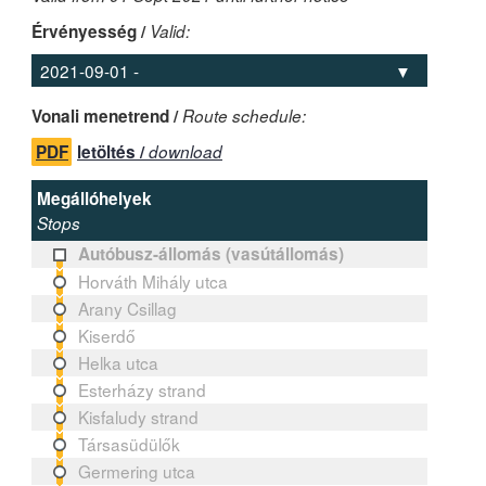
Érvényesség /
Valid:
Vonali menetrend /
Route schedule:
PDF
letöltés /
download
Megállóhelyek
Stops
Autóbusz-állomás (vasútállomás)
Horváth Mihály utca
Arany Csillag
Kiserdő
Helka utca
Esterházy strand
Kisfaludy strand
Társasüdülők
Germering utca