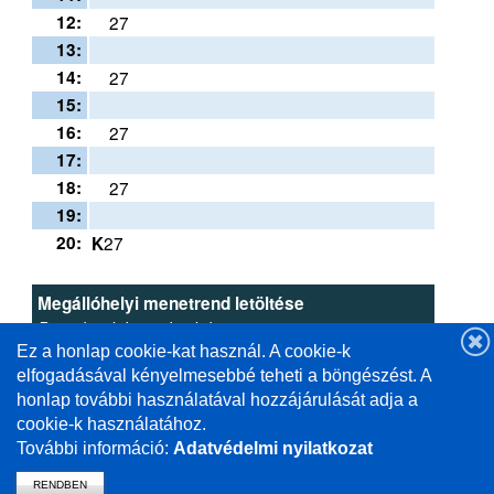
12:
27
13:
14:
27
15:
16:
27
17:
18:
27
19:
20:
27
K
Megállóhelyi menetrend letöltése
Download this schedule
Ez a honlap cookie-kat használ. A cookie-k
PDF
letöltés /
download
elfogadásával kényelmesebbé teheti a böngészést. A
honlap további használatával hozzájárulását adja a
cookie-k használatához.
További információ:
Adatvédelmi nyilatkozat
RENDBEN
vissza a mavcsoport.hu-ra