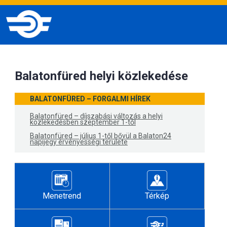
Balatonfüred helyi közlekedése
BALATONFÜRED – FORGALMI HÍREK
Balatonfüred – díjszabási változás a helyi
közlekedésben szeptember 1-től
Balatonfüred – július 1-től bővül a Balaton24
napijegy érvényességi területe
Menetrend
Térkép