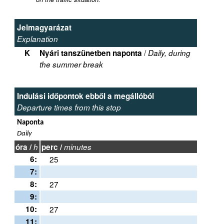
Jelmagyarázat
Explanation
/
K
Nyári tanszünetben naponta
Daily, during
the summer break
Indulási időpontok ebből a megállóból
Departure times from this stop
Naponta
Daily
óra /
h
perc /
minutes
6:
25
7:
8:
27
9:
10:
27
11: