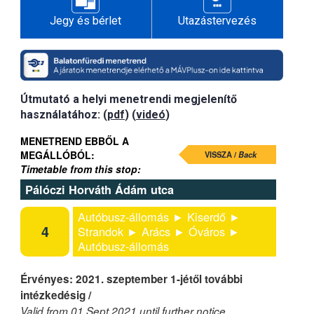
Jegy és bérlet
Utazástervezés
Útmutató a helyi menetrendi megjelenítő
használatához: (
pdf
) (
videó
)
MENETREND EBBŐL A
MEGÁLLÓBÓL:
VISSZA /
Back
Timetable from this stop:
Pálóczi Horváth Ádám utca
Autóbusz-állomás ► Kiserdő ►
4
Strandok ► Arács ► Óváros ►
Autóbusz-állomás
Érvényes: 2021. szeptember 1-jétől további
intézkedésig /
Valid from 01 Sept 2021 until further notice