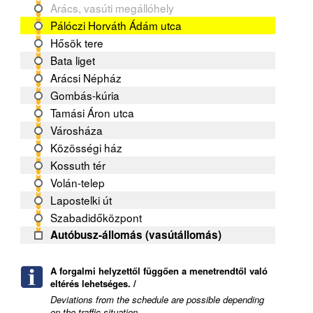
Arács, vasúti megállóhely
Pálóczi Horváth Ádám utca
Hősök tere
Bata liget
Arácsi Népház
Gombás-kúria
Tamási Áron utca
Városháza
Közösségi ház
Kossuth tér
Volán-telep
Lapostelki út
Szabadidőközpont
Autóbusz-állomás (vasútállomás)
A forgalmi helyzettől függően a menetrendtől való
eltérés lehetséges. /
Deviations from the schedule are possible depending
on the traffic situation.