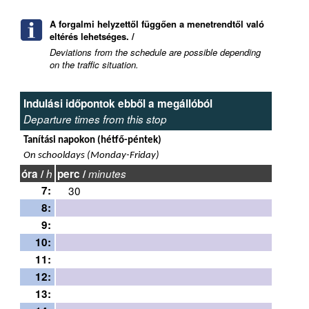
A forgalmi helyzettől függően a menetrendtől való
eltérés lehetséges. /
Deviations from the schedule are possible depending
on the traffic situation.
Indulási időpontok ebből a megállóból
Departure times from this stop
Tanítási napokon (hétfő-péntek)
On schooldays (Monday-Friday)
óra /
h
perc /
minutes
7:
30
8:
9:
10:
11:
12:
13: