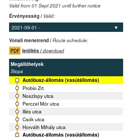
Valid from 01 Sept 2021 until further notice
Érvényesség /
Valid:
Vonali menetrend /
Route schedule:
PDF
letöltés /
download
Megállóhelyek
Stops
Autóbusz-állomás (vasútállomás)
Probio Zrt.
Noszlopy utca
Perczel Mór utca
Illés utca
Csók utca
Horváth Mihály utca
Autóbusz-állomás (vasútállomás)