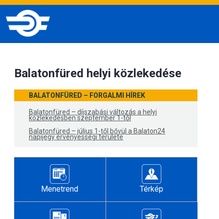
Balatonfüred helyi közlekedése
BALATONFÜRED – FORGALMI HÍREK
Balatonfüred – díjszabási változás a helyi
közlekedésben szeptember 1-től
Balatonfüred – július 1-től bővül a Balaton24
napijegy érvényességi területe
Menetrend
Térkép