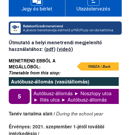
Jegy és bérlet
Utazástervezés
Útmutató a helyi menetrendi megjelenítő
használatához: (
pdf
) (
videó
)
MENETREND EBBŐL A
MEGÁLLÓBÓL:
VISSZA /
Back
Timetable from this stop:
Autóbusz-állomás (vasútállomás)
Autóbusz-állomás ► Noszlopy utca
5
► Illés utca ► Autóbusz-állomás
Tanév tartalma alatt /
During the school year
Érvényes: 2021. szeptember 1-jétől további
intézkedésig /