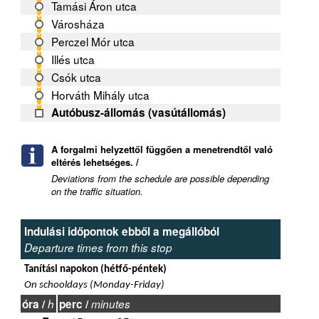
Tamási Áron utca
Városháza
Perczel Mór utca
Illés utca
Csók utca
Horváth Mihály utca
Autóbusz-állomás (vasútállomás)
A forgalmi helyzettől függően a menetrendtől való
eltérés lehetséges. /
Deviations from the schedule are possible depending
on the traffic situation.
Indulási időpontok ebből a megállóból
Departure times from this stop
Tanítási napokon (hétfő-péntek)
On schooldays (Monday-Friday)
óra /
h
perc /
minutes