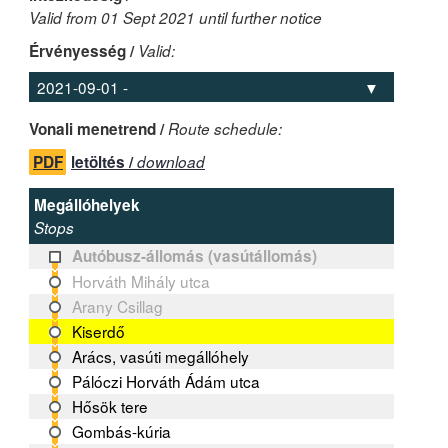
Valid from 01 Sept 2021 until further notice
Érvényesség /
Valid:
Vonali menetrend /
Route schedule:
PDF
letöltés /
download
Megállóhelyek
Stops
Autóbusz-állomás (vasútállomás)
Horváth Mihály utca
Arany Csillag
Kiserdő
Arács, vasúti megállóhely
Pálóczi Horváth Ádám utca
Hősök tere
Gombás-kúria