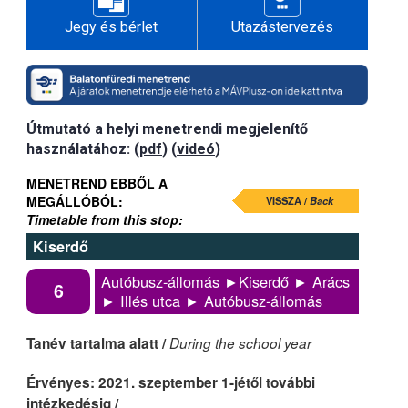
Jegy és bérlet
Utazástervezés
Útmutató a helyi menetrendi megjelenítő
használatához: (
pdf
) (
videó
)
MENETREND EBBŐL A
MEGÁLLÓBÓL:
VISSZA /
Back
Timetable from this stop:
Kiserdő
Autóbusz-állomás ►Kiserdő ► Arács
6
► Illés utca ► Autóbusz-állomás
Tanév tartalma alatt /
During the school year
Érvényes: 2021. szeptember 1-jétől további
intézkedésig /