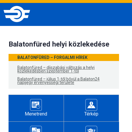
Balatonfüred helyi közlekedése
BALATONFÜRED – FORGALMI HÍREK
Balatonfüred – díjszabási változás a helyi
közlekedésben szeptember 1-től
Balatonfüred – július 1-től bővül a Balaton24
napijegy érvényességi területe
Menetrend
Térkép