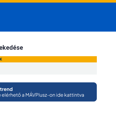
lekedése
K