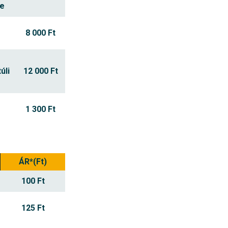
le
8 000 Ft
úli
12 000 Ft
1 300 Ft
ÁR*(Ft)
100 Ft
125 Ft