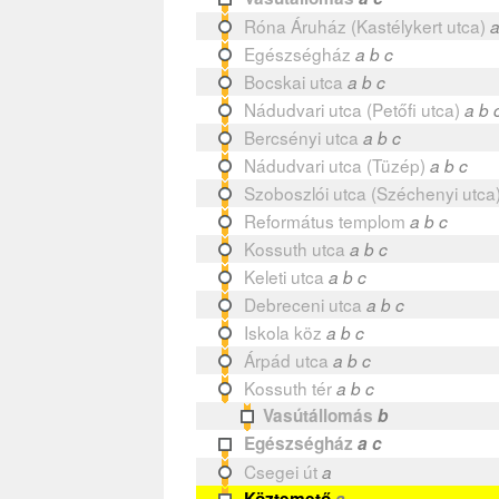
Róna Áruház (Kastélykert utca)
a
Egészségház
a b c
Bocskai utca
a b c
Nádudvari utca (Petőfi utca)
a b 
Bercsényi utca
a b c
Nádudvari utca (Tüzép)
a b c
Szoboszlói utca (Széchenyi utca
Református templom
a b c
Kossuth utca
a b c
Keleti utca
a b c
Debreceni utca
a b c
Iskola köz
a b c
Árpád utca
a b c
Kossuth tér
a b c
Vasútállomás
b
Egészségház
a c
Csegei út
a