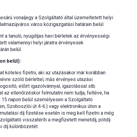
jesárú vonaljegy a Szolgáltató által üzemeltetett helyi
almazújváros város közigazgatási határain belül.
t a tanuló, nyugdíjas havi bérletek az érvényességi
etett valamennyi helyi járatra érvényesek
rán belül.
n belül):
jat köteles fizetni, aki az utazásakor már korábban
 névre szóló bérlettel, más érvényes utazási
ogosító, előírt igazolvánnyal, igazolással stb.
l az ellenőrzéskor felmutatni nem tudja, feltéve, ha
tt 15 napon belül személyesen a Szolgáltató
, Szoboszlói út 4-6.) vagy elektronikus úton a
mutatási díj fizetése esetén is meg kell fizetni a még
zolgáltató visszatéríti a megfizetett menetdíj, pótdíj
i díj különbözetét.