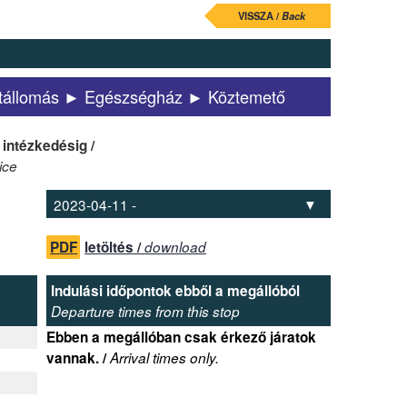
VISSZA /
Back
tállomás ► Egészségház ► Köztemető
 intézkedésig /
ice
PDF
letöltés /
download
Indulási időpontok ebből a megállóból
Departure times from this stop
Ebben a megállóban csak érkező járatok
vannak. /
Arrival times only.