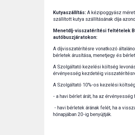
Kutyaszállítás:
A kézipoggyász méret
szállított kutya szállításának díja azon
Menetdíj-visszatérítési feltételek B
autóbuszjáratokon:
A díjvisszatérítésre vonatkozó általán
bérletek árusítása, menetjegy és bérlet
A Szolgáltató kezelési költség levonása 
érvényesség kezdetéig visszatérítésre
A Szolgáltató 10%-os kezelési költség 
- a havi bérlet árát, ha az érvényesség
- havi bérletek árának felét, ha a viss
hónapjában 20-ig benyújtják.