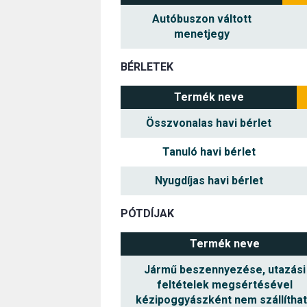
Autóbuszon váltott
menetjegy
BÉRLETEK
Termék neve
Összvonalas havi bérlet
Tanuló havi bérlet
Nyugdíjas havi bérlet
PÓTDÍJAK
Termék neve
Jármű beszennyezése, utazási
feltételek megsértésével
kézipoggyászként nem szállítha