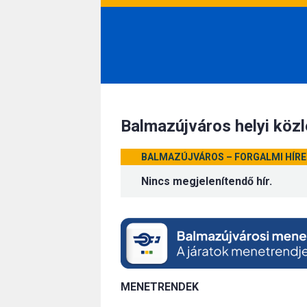
Balmazújváros helyi köz
BALMAZÚJVÁROS – FORGALMI HÍRE
Nincs megjelenítendő hír.
MENETRENDEK