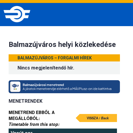
Balmazújváros helyi közlekedése
BALMAZÚJVÁROS – FORGALMI HÍREK
Nincs megjelenítendő hír.
MENETRENDEK
MENETREND EBBŐL A
MEGÁLLÓBÓL:
VISSZA /
Back
Timetable from this stop:
Vasút sor