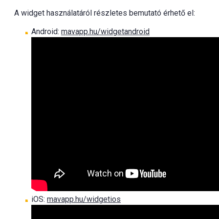
A widget használatáról részletes bemutató érhető el:
Android:
mavapp.hu/widgetandroid
iOS:
mavapp.hu/widgetios