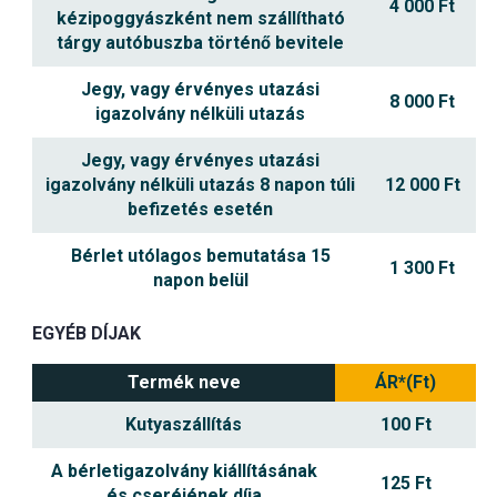
4 000 Ft
kézipoggyászként nem szállítható
tárgy autóbuszba történő bevitele
Jegy, vagy érvényes utazási
8 000 Ft
igazolvány nélküli utazás
Jegy, vagy érvényes utazási
igazolvány nélküli utazás 8 napon túli
12 000 Ft
befizetés esetén
Bérlet utólagos bemutatása 15
1 300 Ft
napon belül
EGYÉB DÍJAK
Termék neve
ÁR*(Ft)
Kutyaszállítás
100 Ft
A bérletigazolvány kiállításának
125 Ft
és cseréjének díja