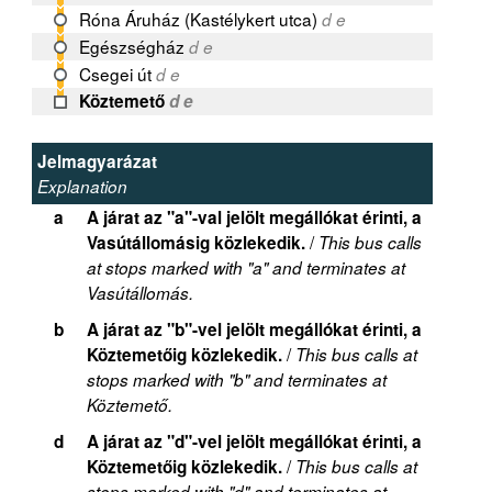
Róna Áruház (Kastélykert utca)
d e
Egészségház
d e
Csegei út
d e
Köztemető
d e
Jelmagyarázat
Explanation
a
A járat az "a"-val jelölt megállókat érinti, a
/
Vasútállomásig közlekedik.
This bus calls
at stops marked with "a" and terminates at
Vasútállomás.
b
A járat az "b"-vel jelölt megállókat érinti, a
/
Köztemetőig közlekedik.
This bus calls at
stops marked with "b" and terminates at
Köztemető.
d
A járat az "d"-vel jelölt megállókat érinti, a
/
Köztemetőig közlekedik.
This bus calls at
stops marked with "d" and terminates at