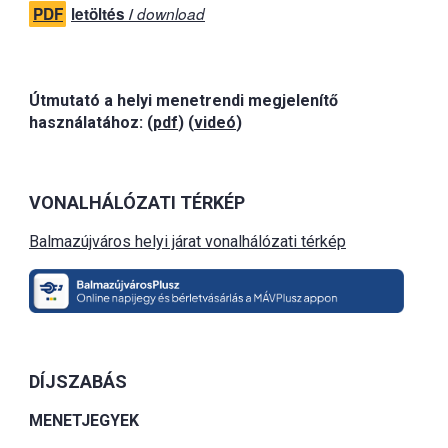
PDF
letöltés /
download
Útmutató a helyi menetrendi megjelenítő
használatához: (
pdf
) (
videó
)
VONALHÁLÓZATI TÉRKÉP
Balmazújváros helyi járat vonalhálózati térkép
DÍJSZABÁS
MENETJEGYEK