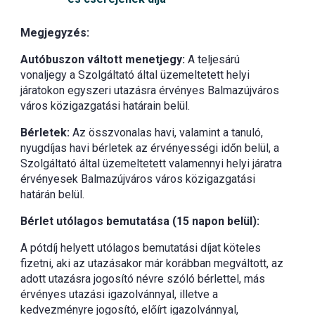
Megjegyzés:
Autóbuszon váltott menetjegy:
A teljesárú
vonaljegy a Szolgáltató által üzemeltetett helyi
járatokon egyszeri utazásra érvényes Balmazújváros
város közigazgatási határain belül.
Bérletek:
Az összvonalas havi, valamint a tanuló,
nyugdíjas havi bérletek az érvényességi időn belül, a
Szolgáltató által üzemeltetett valamennyi helyi járatra
érvényesek Balmazújváros város közigazgatási
határán belül.
Bérlet utólagos bemutatása (15 napon belül):
A pótdíj helyett utólagos bemutatási díjat köteles
fizetni, aki az utazásakor már korábban megváltott, az
adott utazásra jogosító névre szóló bérlettel, más
érvényes utazási igazolvánnyal, illetve a
kedvezményre jogosító, előírt igazolvánnyal,