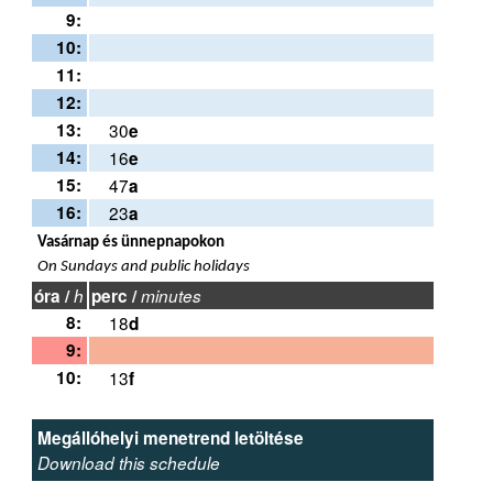
9:
10:
11:
12:
13:
30
e
14:
16
e
15:
47
a
16:
23
a
Vasárnap és ünnepnapokon
On Sundays and public holidays
óra /
h
perc /
minutes
8:
18
d
9:
10:
13
f
Megállóhelyi menetrend letöltése
Download this schedule