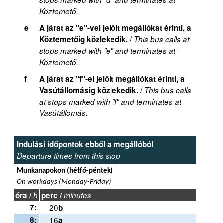
Köztemető.
e
A járat az "e"-vel jelölt megállókat érinti, a
/
Köztemetőig közlekedik.
This bus calls at
stops marked with "e" and terminates at
Köztemető.
f
A járat az "f"-el jelölt megállókat érinti, a
/
Vasútállomásig közlekedik.
This bus calls
at stops marked with "f" and terminates at
Vasútállomás.
Indulási időpontok ebből a megállóból
Departure times from this stop
Munkanapokon (hétfő-péntek)
On workdays (Monday-Friday)
óra /
h
perc /
minutes
7:
20
b
8:
16
a