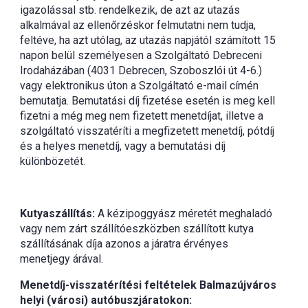
igazolással stb. rendelkezik, de azt az utazás
alkalmával az ellenőrzéskor felmutatni nem tudja,
feltéve, ha azt utólag, az utazás napjától számított 15
napon belül személyesen a Szolgáltató Debreceni
Irodaházában (4031 Debrecen, Szoboszlói út 4-6.)
vagy elektronikus úton a Szolgáltató e-mail címén
bemutatja. Bemutatási díj fizetése esetén is meg kell
fizetni a még meg nem fizetett menetdíjat, illetve a
szolgáltató visszatéríti a megfizetett menetdíj, pótdíj
és a helyes menetdíj, vagy a bemutatási díj
különbözetét.
Kutyaszállítás:
A kézipoggyász méretét meghaladó
vagy nem zárt szállítóeszközben szállított kutya
szállításának díja azonos a járatra érvényes
menetjegy árával.
Menetdíj-visszatérítési feltételek Balmazújváros
helyi (városi) autóbuszjáratokon: