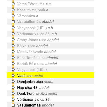
Veres Péter utca
a e
Kossuth tér, park
a
Városháza
a
Vasútállomás
abcdef
Vegyesbolt (LIDL)
a b
Vörösmarty utca 36.
a b
Arany János utca
abcdef
Bólyai utca
abcdef
Mesevár óvoda
abcdef
Esze Tamás utca
abcdef
Bartók Béla utca
abcdef
Vegyesbolt (LIDL)
Vasút sor
acdef
Damjanich utca
acdef
Nap utca 43.
acdef
Deák Ferenc utca
acdef
Vörösmarty utca 36.
Vasútállomás
abcdef