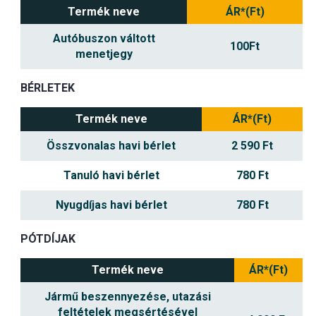
Termék neve
ÁR*(Ft)
Autóbuszon váltott
100Ft
menetjegy
BÉRLETEK
Termék neve
ÁR*(Ft)
Összvonalas havi bérlet
2 590 Ft
Tanuló havi bérlet
780 Ft
Nyugdíjas havi bérlet
780 Ft
PÓTDÍJAK
Termék neve
ÁR*(Ft)
Jármű beszennyezése, utazási
feltételek megsértésével