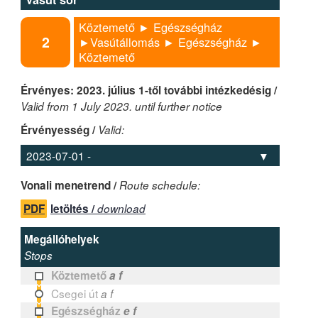
Köztemető ► Egészségház
2
►Vasútállomás ► Egészségház ►
Köztemető
Érvényes: 2023. július 1-től további intézkedésig /
Valid from 1 July 2023. until further notice
Érvényesség /
Valid:
Vonali menetrend /
Route schedule:
PDF
letöltés /
download
Megállóhelyek
Stops
Köztemető
a f
Csegei út
a f
Egészségház
e f