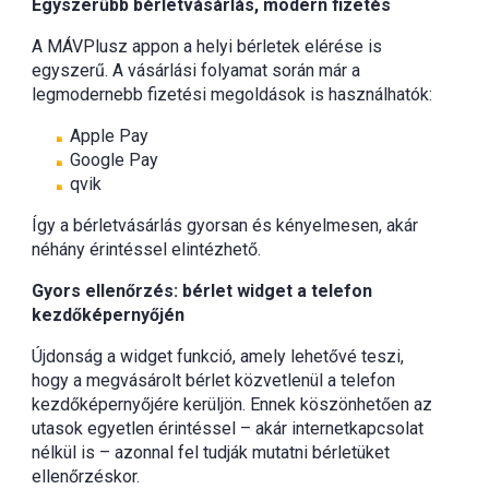
Egyszerűbb bérletvásárlás, modern fizetés
A MÁVPlusz appon a helyi bérletek elérése is
egyszerű. A vásárlási folyamat során már a
legmodernebb fizetési megoldások is használhatók:
Apple Pay
Google Pay
qvik
Így a bérletvásárlás gyorsan és kényelmesen, akár
néhány érintéssel elintézhető.
Gyors ellenőrzés: bérlet widget a telefon
kezdőképernyőjén
Újdonság a widget funkció, amely lehetővé teszi,
hogy a megvásárolt bérlet közvetlenül a telefon
kezdőképernyőjére kerüljön. Ennek köszönhetően az
utasok egyetlen érintéssel – akár internetkapcsolat
nélkül is – azonnal fel tudják mutatni bérletüket
ellenőrzéskor.