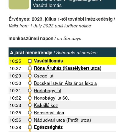
Vasútállomás
Érvényes: 2023. július 1-től további intézkedésig /
Valid from 1 July 2023 until further notice
munkaszüneti napon /
on Sundays
A járat menetrendje /
Schedule of service:
10:25
Vasútállomás
10:27
Róna Áruház (Kastélykert utca)
10:29
Csegei út
10:30
Bocskai István Általános Iskola
10:31
Hortobágyi út
10:32
Hortobágyi út 60.
10:33
Kiskálló köz
10:35
Bercsényi utca
10:36
Nádudvari utca (Petőfi utca)
10:38
Egészségház