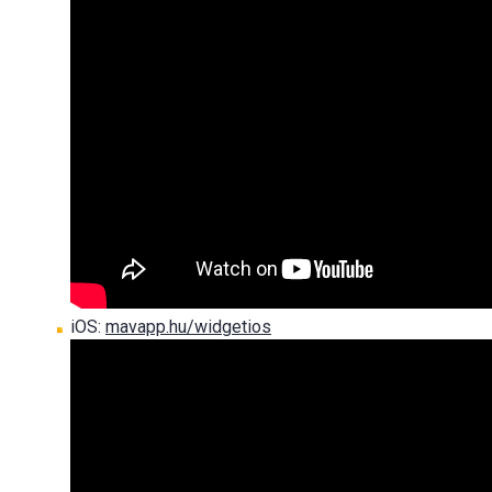
iOS:
mavapp.hu/widgetios