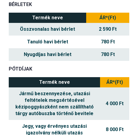
BÉRLETEK
Termék neve
ÁR*(Ft)
Összvonalas havi bérlet
2 590 Ft
Tanuló havi bérlet
780 Ft
Nyugdíjas havi bérlet
780 Ft
PÓTDÍJAK
Termék neve
ÁR*(Ft)
Jármű beszennyezése, utazási
feltételek megsértésével
4 000 Ft
kézipoggyászként nem szállítható
tárgy autóbuszba történő bevitele
Jegy, vagy érvényes utazási
8 000 Ft
igazolvány nélküli utazás