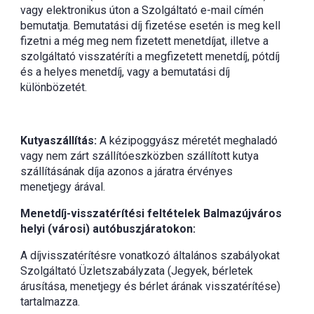
vagy elektronikus úton a Szolgáltató e-mail címén
bemutatja. Bemutatási díj fizetése esetén is meg kell
fizetni a még meg nem fizetett menetdíjat, illetve a
szolgáltató visszatéríti a megfizetett menetdíj, pótdíj
és a helyes menetdíj, vagy a bemutatási díj
különbözetét.
Kutyaszállítás:
A kézipoggyász méretét meghaladó
vagy nem zárt szállítóeszközben szállított kutya
szállításának díja azonos a járatra érvényes
menetjegy árával.
Menetdíj-visszatérítési feltételek Balmazújváros
helyi (városi) autóbuszjáratokon:
A díjvisszatérítésre vonatkozó általános szabályokat
Szolgáltató Üzletszabályzata (Jegyek, bérletek
árusítása, menetjegy és bérlet árának visszatérítése)
tartalmazza.