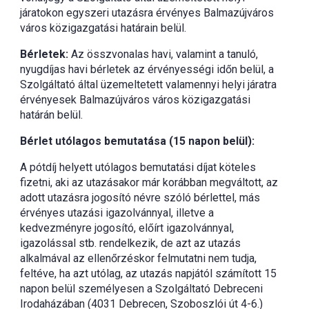
járatokon egyszeri utazásra érvényes Balmazújváros
város közigazgatási határain belül.
Bérletek:
Az összvonalas havi, valamint a tanuló,
nyugdíjas havi bérletek az érvényességi időn belül, a
Szolgáltató által üzemeltetett valamennyi helyi járatra
érvényesek Balmazújváros város közigazgatási
határán belül.
Bérlet utólagos bemutatása (15 napon belül):
A pótdíj helyett utólagos bemutatási díjat köteles
fizetni, aki az utazásakor már korábban megváltott, az
adott utazásra jogosító névre szóló bérlettel, más
érvényes utazási igazolvánnyal, illetve a
kedvezményre jogosító, előírt igazolvánnyal,
igazolással stb. rendelkezik, de azt az utazás
alkalmával az ellenőrzéskor felmutatni nem tudja,
feltéve, ha azt utólag, az utazás napjától számított 15
napon belül személyesen a Szolgáltató Debreceni
Irodaházában (4031 Debrecen, Szoboszlói út 4-6.)