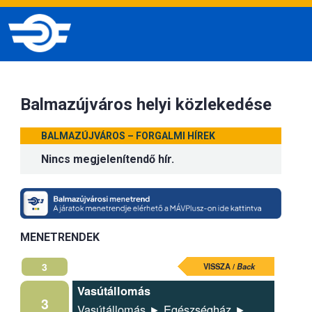
Balmazújváros helyi közlekedése
BALMAZÚJVÁROS – FORGALMI HÍREK
Nincs megjelenítendő hír.
MENETRENDEK
3
VISSZA /
Back
Vasútállomás
3
Vasútállomás ► Egészségház ►