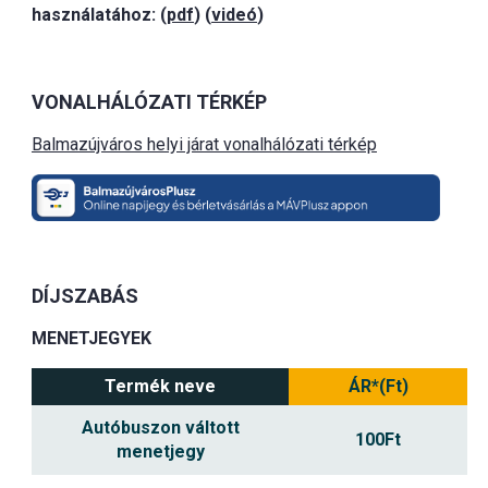
használatához: (
pdf
) (
videó
)
VONALHÁLÓZATI TÉRKÉP
Balmazújváros helyi járat vonalhálózati térkép
DÍJSZABÁS
MENETJEGYEK
Termék neve
ÁR*(Ft)
Autóbuszon váltott
100Ft
menetjegy