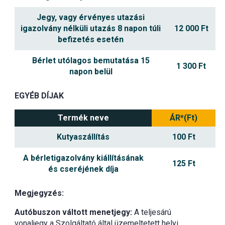
Jegy, vagy érvényes utazási
igazolvány nélküli utazás 8 napon túli
12 000 Ft
befizetés esetén
Bérlet utólagos bemutatása 15
1 300 Ft
napon belül
EGYÉB DÍJAK
Termék neve
ÁR*(Ft)
Kutyaszállítás
100 Ft
A bérletigazolvány kiállításának
125 Ft
és cseréjének díja
Megjegyzés:
Autóbuszon váltott menetjegy:
A teljesárú
vonaljegy a Szolgáltató által üzemeltetett helyi