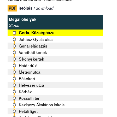
PDF
letöltés /
download
Megállóhelyek
Stops
Gerla, Községháza
Juhász Gyula utca
Gerlai elágazás
Vandháti kertek
Sikonyi kertek
Határ dűlő
Meteor utca
Békekert
Hétvezér utca
Kórház
Kossuth tér
Kazinczy Általános Iskola
Petőfi liget