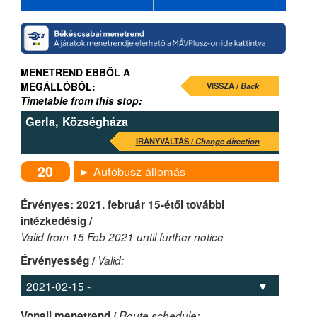
MENETREND EBBŐL A
MEGÁLLÓBÓL:
VISSZA /
Back
Timetable from this stop:
Gerla, Községháza
IRÁNYVÁLTÁS /
Change direction
20
► Autóbusz-állomás
Érvényes: 2021. február 15-étől további
intézkedésig /
Valid from 15 Feb 2021 until further notice
Érvényesség /
Valid:
Vonali menetrend /
Route schedule: