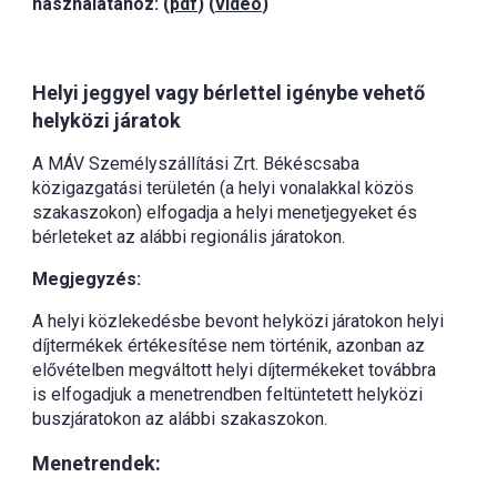
használatához: (
pdf
) (
videó
)
Helyi jeggyel vagy bérlettel igénybe vehető
helyközi járatok
A MÁV Személyszállítási Zrt. Békéscsaba
közigazgatási területén (a helyi vonalakkal közös
szakaszokon) elfogadja a helyi menetjegyeket és
bérleteket az alábbi regionális járatokon.
Megjegyzés:
A helyi közlekedésbe bevont helyközi járatokon helyi
díjtermékek értékesítése nem történik, azonban az
elővételben megváltott helyi díjtermékeket továbbra
is elfogadjuk a menetrendben feltüntetett helyközi
buszjáratokon az alábbi szakaszokon.
Menetrendek: