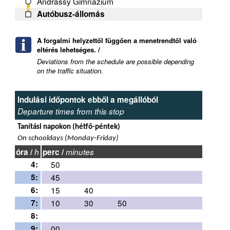
Andrássy Gimnázium
Autóbusz-állomás
A forgalmi helyzettől függően a menetrendtől való
eltérés lehetséges. /
Deviations from the schedule are possible depending
on the traffic situation.
Indulási időpontok ebből a megállóból
Departure times from this stop
Tanítási napokon (hétfő-péntek)
On schooldays (Monday-Friday)
óra /
h
perc /
minutes
4:
50
5:
45
6:
15
40
7:
10
30
50
8:
9:
00