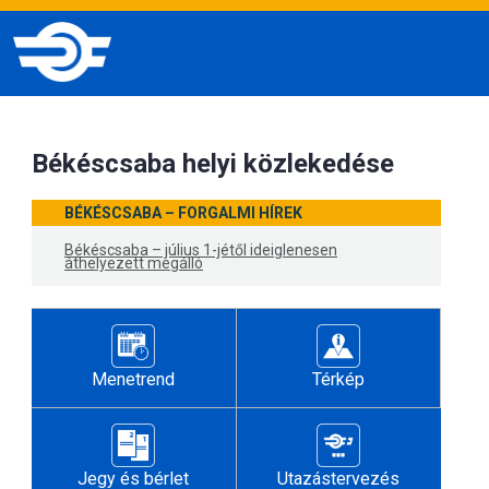
Békéscsaba helyi közlekedése
BÉKÉSCSABA – FORGALMI HÍREK
Békéscsaba – július 1-jétől ideiglenesen
áthelyezett megálló
Menetrend
Térkép
Jegy és bérlet
Utazástervezés