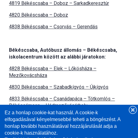
4819 Békéscsaba – Doboz – Sarkadkeresztúr
4820 Békéscsaba – Doboz
4838 Békéscsaba – Csorvás – Gerendás
Békéscsaba, Autóbusz állomás – Békéscsaba,
iskolacentrum között az alábbi járatokon:
4828 Békéscsaba – Elek – Lőkösháza –
Mezőkovácsháza
48
30 Békéscsaba – Szabadkígyós – Újkígyós
4833 Békéscsaba – Csanádapáca – Tótkomlós –
Békéssámson – Hódmezővásárhel
y
Ez a honlap cookie-kat használ. A cookie-k
4839 Békéscsaba – Telekgerendás
elfogadásával kényelmesebbé teheti a böngészést. A
honlap további használatával hozzájárulását adja a
4840 Békéscsaba – Csorvás – Orosháza
cookie-k használatához.