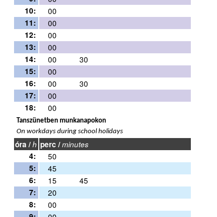
10:
00
11:
00
12:
00
13:
00
14:
00
30
15:
00
16:
00
30
17:
00
18:
00
Tanszünetben munkanapokon
On workdays during school holidays
óra /
h
perc /
minutes
4:
50
5:
45
6:
15
45
7:
20
8:
00
9:
00