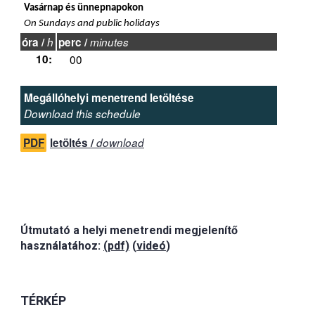
Vasárnap és ünnepnapokon
On Sundays and public holidays
óra /
h
perc /
minutes
10:
00
Megállóhelyi menetrend letöltése
Download this schedule
PDF
letöltés /
download
Útmutató a helyi menetrendi megjelenítő
használatához:
(pdf)
(
videó
)
TÉRKÉP