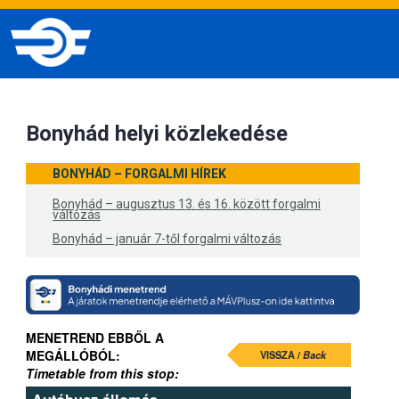
Bonyhád helyi közlekedése
BONYHÁD – FORGALMI HÍREK
Bonyhád – augusztus 13. és 16. között forgalmi
változás
Bonyhád – január 7-től forgalmi változás
MENETREND EBBŐL A
MEGÁLLÓBÓL:
VISSZA /
Back
Timetable from this stop: