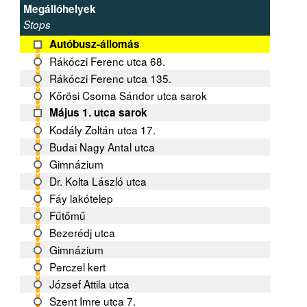
Megállóhelyek
Stops
Autóbusz-állomás
Rákóczi Ferenc utca 68.
Rákóczi Ferenc utca 135.
Kőrösi Csoma Sándor utca sarok
Május 1. utca sarok
Kodály Zoltán utca 17.
Budai Nagy Antal utca
Gimnázium
Dr. Kolta László utca
Fáy lakótelep
Fűtőmű
Bezerédj utca
Gimnázium
Perczel kert
József Attila utca
Szent Imre utca 7.