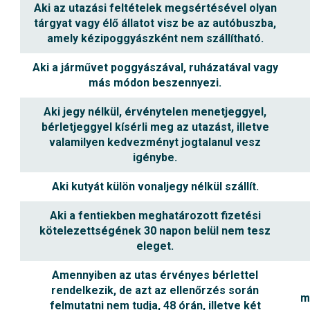
Aki az utazási feltételek megsértésével olyan
tárgyat vagy élő állatot visz be az autóbuszba,
amely kézipoggyászként nem szállítható.
Aki a járművet poggyászával, ruházatával vagy
más módon beszennyezi.
Aki jegy nélkül, érvénytelen menetjeggyel,
bérletjeggyel kísérli meg az utazást, illetve
valamilyen kedvezményt jogtalanul vesz
igénybe.
Aki kutyát külön vonaljegy nélkül szállít.
Aki a fentiekben meghatározott fizetési
kötelezettségének 30 napon belül nem tesz
eleget.
Amennyiben az utas érvényes bérlettel
rendelkezik, de azt az ellenőrzés során
m
felmutatni nem tudja, 48 órán, illetve két