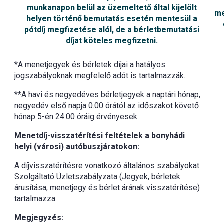
munkanapon belül az üzemeltető által kijelölt
m
helyen történő bemutatás esetén mentesül a
pótdíj megfizetése alól, de a bérletbemutatási
díjat köteles megfizetni.
*A menetjegyek és bérletek díjai a hatályos
jogszabályoknak megfelelő adót is tartalmazzák.
**A havi és negyedéves bérletjegyek a naptári hónap,
negyedév első napja 0.00 órától az időszakot követő
hónap 5-én 24.00 óráig érvényesek.
Menetdíj-visszatérítési feltételek a bonyhádi
helyi (városi) autóbuszjáratokon:
A díjvisszatérítésre vonatkozó általános szabályokat
Szolgáltató Üzletszabályzata (Jegyek, bérletek
árusítása, menetjegy és bérlet árának visszatérítése)
tartalmazza.
Megjegyzés: