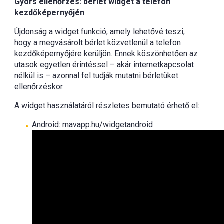
Gyors ellenőrzés: bérlet widget a telefon
kezdőképernyőjén
Újdonság a widget funkció, amely lehetővé teszi,
hogy a megvásárolt bérlet közvetlenül a telefon
kezdőképernyőjére kerüljön. Ennek köszönhetően az
utasok egyetlen érintéssel – akár internetkapcsolat
nélkül is – azonnal fel tudják mutatni bérletüket
ellenőrzéskor.
A widget használatáról részletes bemutató érhető el:
Android:
mavapp.hu/widgetandroid