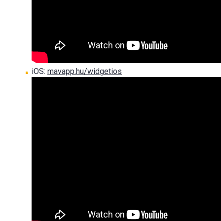
iOS:
mavapp.hu/widgetios