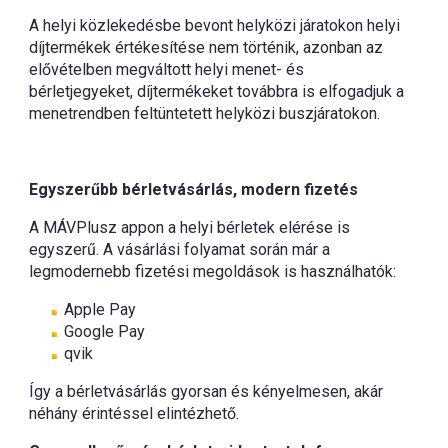
A helyi közlekedésbe bevont helyközi járatokon helyi
díjtermékek értékesítése nem történik, azonban az
elővételben megváltott helyi menet- és
bérletjegyeket, díjtermékeket továbbra is elfogadjuk a
menetrendben feltüntetett helyközi buszjáratokon.
Egyszerűbb bérletvásárlás, modern fizetés
A MÁVPlusz appon a helyi bérletek elérése is
egyszerű. A vásárlási folyamat során már a
legmodernebb fizetési megoldások is használhatók:
Apple Pay
Google Pay
qvik
Így a bérletvásárlás gyorsan és kényelmesen, akár
néhány érintéssel elintézhető.