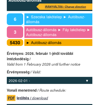
Autóbusz-állomás
IRÁNYVÁLTÁS /
Change direction
► Szecska lakótelep ► Autóbusz-
6
állomás
Autóbusz-állomás ► Fáy lakótelep ►
3
Autóbusz-állomás
5430
► Autóbusz-állomás
Érvényes: 2026. február 1-jétől további
intézkedésig /
Valid from 1 February 2026 until further notice
Érvényesség /
Valid:
Vonali menetrend /
Route schedule:
PDF
letöltés /
download