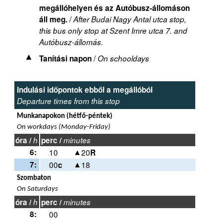
megállóhelyen és az Autóbusz-állomáson
/
áll meg.
After Budai Nagy Antal utca stop,
this bus only stop at Szent Imre utca 7. and
Autóbusz-állomás.
/
Tanítási napon
On schooldays
Indulási időpontok ebből a megállóból
Departure times from this stop
Munkanapokon (hétfő-péntek)
On workdays (Monday-Friday)
óra /
h
perc /
minutes
6:
10
20
R
7:
00
18
c
Szombaton
On Saturdays
óra /
h
perc /
minutes
8:
00