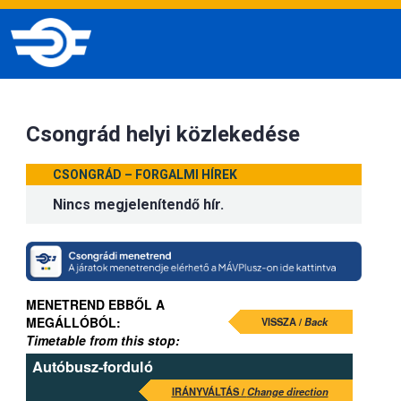
Csongrád helyi közlekedése
CSONGRÁD – FORGALMI HÍREK
Nincs megjelenítendő hír.
MENETREND EBBŐL A
MEGÁLLÓBÓL:
VISSZA /
Back
Timetable from this stop:
Autóbusz-forduló
IRÁNYVÁLTÁS /
Change direction