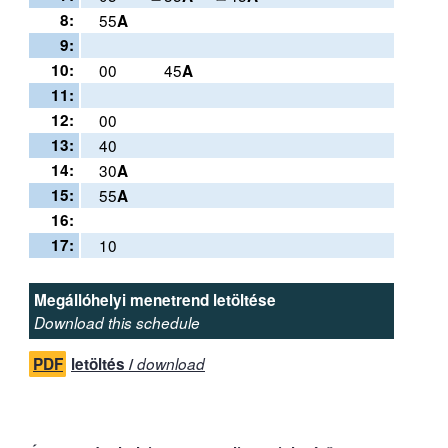
8:
55
A
9:
10:
00
45
A
11:
12:
00
13:
40
14:
30
A
15:
55
A
16:
17:
10
Megállóhelyi menetrend letöltése
Download this schedule
PDF
letöltés /
download