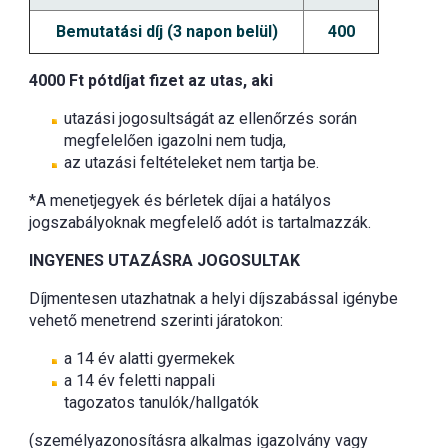
Bemutatási díj (3 napon belül)
400
4000 Ft pótdíjat fizet az utas, aki
utazási jogosultságát az ellenőrzés során
megfelelően igazolni nem tudja,
az utazási feltételeket nem tartja be.
*A menetjegyek és bérletek díjai a hatályos
jogszabályoknak megfelelő adót is tartalmazzák.
INGYENES UTAZÁSRA JOGOSULTAK
Díjmentesen utazhatnak a helyi díjszabással igénybe
vehető menetrend szerinti járatokon:
a 14 év alatti gyermekek
a 14 év feletti nappali
tagozatos tanulók/hallgatók
(személyazonosításra alkalmas igazolvány vagy