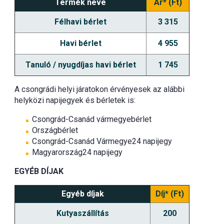
Termék neve
Ár* (Ft)
Félhavi bérlet
3 315
Havi bérlet
4 955
Tanuló / nyugdíjas havi bérlet
1 745
A csongrádi helyi járatokon érvényesek az alábbi
helyközi napijegyek és bérletek is:
Csongrád-Csanád vármegyebérlet
Országbérlet
Csongrád-Csanád Vármegye24 napijegy
Magyarország24 napijegy
EGYÉB DÍJAK
Egyéb díjak
Díj* (Ft)
Kutyaszállítás
200