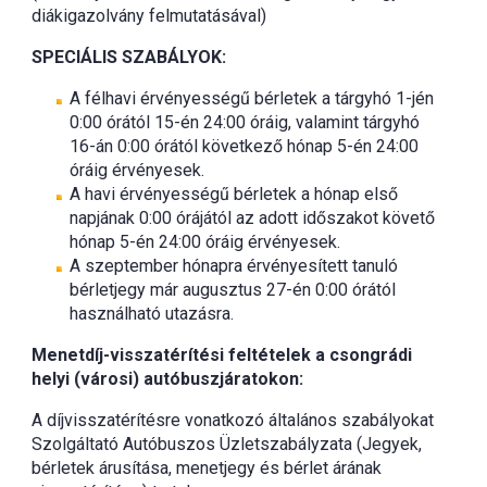
diákigazolvány felmutatásával)
SPECIÁLIS SZABÁLYOK:
A félhavi érvényességű bérletek a tárgyhó 1-jén
0:00 órától 15-én 24:00 óráig, valamint tárgyhó
16-án 0:00 órától következő hónap 5-én 24:00
óráig érvényesek.
A havi érvényességű bérletek a hónap első
napjának 0:00 órájától az adott időszakot követő
hónap 5-én 24:00 óráig érvényesek.
A szeptember hónapra érvényesített tanuló
bérletjegy már augusztus 27-én 0:00 órától
használható utazásra.
Menetdíj-visszatérítési feltételek a csongrádi
helyi (városi) autóbuszjáratokon:
A díjvisszatérítésre vonatkozó általános szabályokat
Szolgáltató Autóbuszos Üzletszabályzata (Jegyek,
bérletek árusítása, menetjegy és bérlet árának