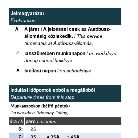
Jelmagyarázat
Explanation
A
A járat 1A jelzéssel csak az Autóbusz-
/
állomásig közlekedik.
This service
terminates at Autóbusz-állomás.
/
tanszünetben munkanapon
on workdays
during school holidays
/
tanítási napon
on schooldays
Indulási időpontok ebből a megállóból
Departure times from this stop
Munkanapokon (hétfő-péntek)
On workdays (Monday-Friday)
óra /
h
perc /
minutes
6:
25
7:
05
35
45
A
A