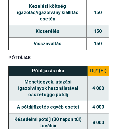
Kezelési költség
igazolás/igazolvány kiállítás
150
esetén
Kicserélés
150
Visszaváltás
150
PÓTDÍJAK
Pótdíjazás oka
Díj* (Ft)
Menetjegyek, utazási
igazolványok használatával
4 000
összefüggő pótdíj
A pótdíjfizetés egyéb esetei
4 000
Késedelmi pótdíj (30 napon túl)
8 000
további