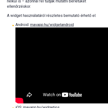
nélkül is – azonnal fel tudják mutatni bérletüket
ellenőrzéskor.
A widget használatáról részletes bemutató érhető el:
Android:
mavapp.hu/widgetandroid
iOS:
mavapp.hu/widgetios