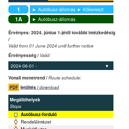
1
► Autóbusz-állomás ► Kőkereszt
1A
► Autóbusz-állomás
Érvényes: 2024. június 1-jétől további intézkedésig
/
Valid from 01 June 2024 until further notice
Érvényesség /
Valid:
Vonali menetrend /
Route schedule:
PDF
letöltés /
download
Megállóhelyek
Stops
Autóbusz-forduló
Rendelőintézet
Muskátli utca