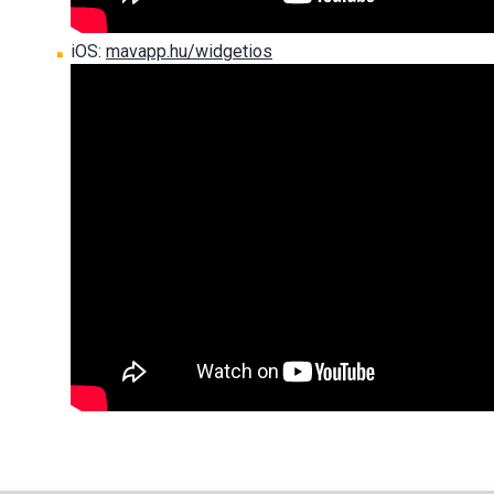
iOS:
mavapp.hu/widgetios