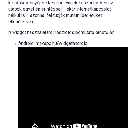
kezdőképernyőjére kerüljön. Ennek köszönhetően az
utasok egyetlen érintéssel – akár internetkapcsolat
nélkül is – azonnal fel tudják mutatni bérletüket
ellenőrzéskor.
A widget használatáról részletes bemutató érhető el:
Android:
mavapp.hu/widgetandroid