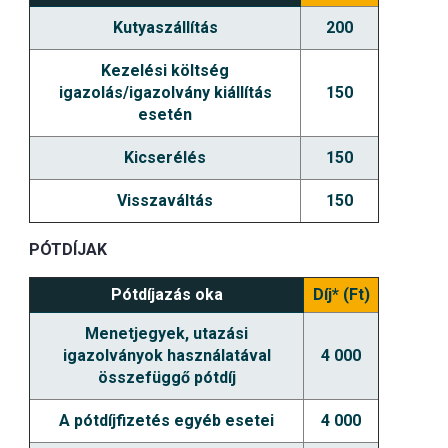
Kutyaszállítás
200
Kezelési költség
igazolás/igazolvány kiállítás
150
esetén
Kicserélés
150
Visszaváltás
150
PÓTDÍJAK
Pótdíjazás oka
Díj* (Ft)
Menetjegyek, utazási
igazolványok használatával
4 000
összefüggő pótdíj
A pótdíjfizetés egyéb esetei
4 000