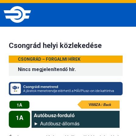
Csongrád helyi közlekedése
CSONGRÁD – FORGALMI HÍREK
Nincs megjelenítendő hír.
1A
VISSZA /
Back
Autóbusz-forduló
1A
► Autóbusz-állomás