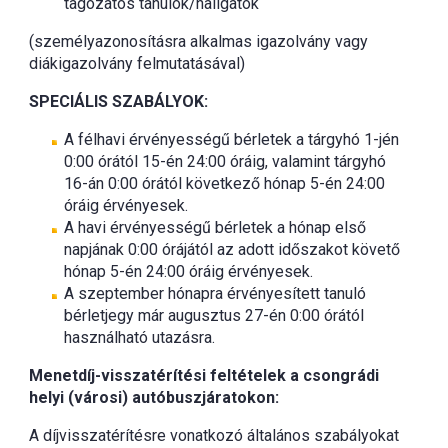
tagozatos tanulók/hallgatók
(személyazonosításra alkalmas igazolvány vagy
diákigazolvány felmutatásával)
SPECIÁLIS SZABÁLYOK:
A félhavi érvényességű bérletek a tárgyhó 1-jén
0:00 órától 15-én 24:00 óráig, valamint tárgyhó
16-án 0:00 órától következő hónap 5-én 24:00
óráig érvényesek.
A havi érvényességű bérletek a hónap első
napjának 0:00 órájától az adott időszakot követő
hónap 5-én 24:00 óráig érvényesek.
A szeptember hónapra érvényesített tanuló
bérletjegy már augusztus 27-én 0:00 órától
használható utazásra.
Menetdíj-visszatérítési feltételek a csongrádi
helyi (városi) autóbuszjáratokon:
A díjvisszatérítésre vonatkozó általános szabályokat