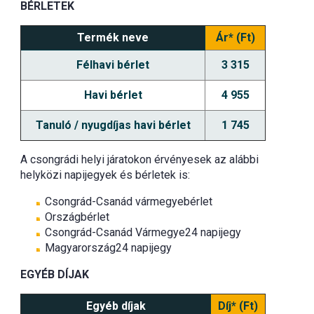
BÉRLETEK
Termék neve
Ár* (Ft)
Félhavi bérlet
3 315
Havi bérlet
4 955
Tanuló / nyugdíjas havi bérlet
1 745
A csongrádi helyi járatokon érvényesek az alábbi
helyközi napijegyek és bérletek is:
Csongrád-Csanád vármegyebérlet
Országbérlet
Csongrád-Csanád Vármegye24 napijegy
Magyarország24 napijegy
EGYÉB DÍJAK
Egyéb díjak
Díj* (Ft)