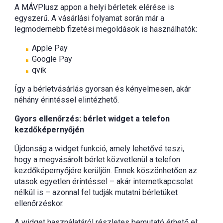
A MÁVPlusz appon a helyi bérletek elérése is
egyszerű. A vásárlási folyamat során már a
legmodernebb fizetési megoldások is használhatók:
Apple Pay
Google Pay
qvik
Így a bérletvásárlás gyorsan és kényelmesen, akár
néhány érintéssel elintézhető.
Gyors ellenőrzés: bérlet widget a telefon
kezdőképernyőjén
Újdonság a widget funkció, amely lehetővé teszi,
hogy a megvásárolt bérlet közvetlenül a telefon
kezdőképernyőjére kerüljön. Ennek köszönhetően az
utasok egyetlen érintéssel – akár internetkapcsolat
nélkül is – azonnal fel tudják mutatni bérletüket
ellenőrzéskor.
A widget használatáról részletes bemutató érhető el: