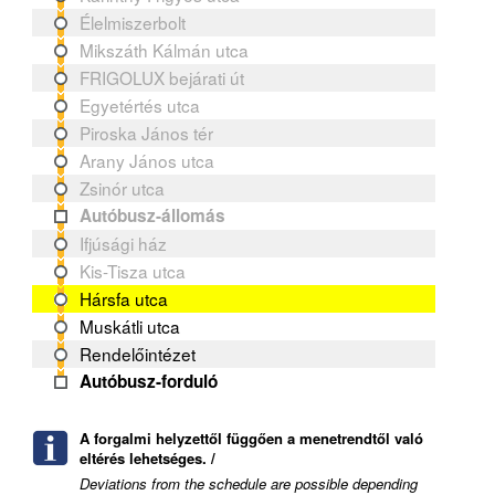
Élelmiszerbolt
Mikszáth Kálmán utca
FRIGOLUX bejárati út
Egyetértés utca
Piroska János tér
Arany János utca
Zsinór utca
Autóbusz-állomás
Ifjúsági ház
Kis-Tisza utca
Hársfa utca
Muskátli utca
Rendelőintézet
Autóbusz-forduló
A forgalmi helyzettől függően a menetrendtől való
eltérés lehetséges. /
Deviations from the schedule are possible depending