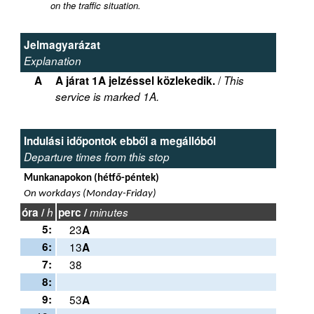
on the traffic situation.
Jelmagyarázat
Explanation
/
A
A járat 1A jelzéssel közlekedik.
This
service is marked 1A.
Indulási időpontok ebből a megállóból
Departure times from this stop
Munkanapokon (hétfő-péntek)
On workdays (Monday-Friday)
óra /
h
perc /
minutes
5:
23
A
6:
13
A
7:
38
8:
9:
53
A