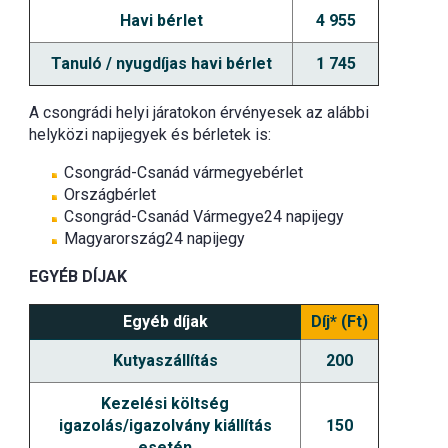
Havi bérlet
4 955
Tanuló / nyugdíjas havi bérlet
1 745
A csongrádi helyi járatokon érvényesek az alábbi
helyközi napijegyek és bérletek is:
Csongrád-Csanád vármegyebérlet
Országbérlet
Csongrád-Csanád Vármegye24 napijegy
Magyarország24 napijegy
EGYÉB DÍJAK
Egyéb díjak
Díj* (Ft)
Kutyaszállítás
200
Kezelési költség
igazolás/igazolvány kiállítás
150
esetén