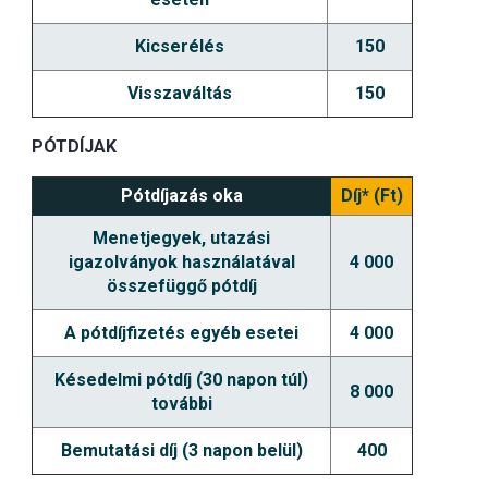
Kicserélés
150
Visszaváltás
150
PÓTDÍJAK
Pótdíjazás oka
Díj* (Ft)
Menetjegyek, utazási
igazolványok használatával
4 000
összefüggő pótdíj
A pótdíjfizetés egyéb esetei
4 000
Késedelmi pótdíj (30 napon túl)
8 000
további
Bemutatási díj (3 napon belül)
400