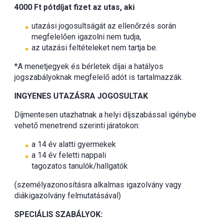
4000 Ft pótdíjat fizet az utas, aki
utazási jogosultságát az ellenőrzés során
megfelelően igazolni nem tudja,
az utazási feltételeket nem tartja be.
*A menetjegyek és bérletek díjai a hatályos
jogszabályoknak megfelelő adót is tartalmazzák.
INGYENES UTAZÁSRA JOGOSULTAK
Díjmentesen utazhatnak a helyi díjszabással igénybe
vehető menetrend szerinti járatokon:
a 14 év alatti gyermekek
a 14 év feletti nappali
tagozatos tanulók/hallgatók
(személyazonosításra alkalmas igazolvány vagy
diákigazolvány felmutatásával)
SPECIÁLIS SZABÁLYOK: