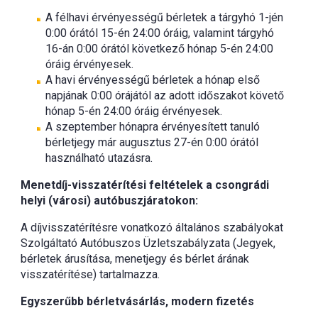
A félhavi érvényességű bérletek a tárgyhó 1-jén
0:00 órától 15-én 24:00 óráig, valamint tárgyhó
16-án 0:00 órától következő hónap 5-én 24:00
óráig érvényesek.
A havi érvényességű bérletek a hónap első
napjának 0:00 órájától az adott időszakot követő
hónap 5-én 24:00 óráig érvényesek.
A szeptember hónapra érvényesített tanuló
bérletjegy már augusztus 27-én 0:00 órától
használható utazásra.
Menetdíj-visszatérítési feltételek a csongrádi
helyi (városi) autóbuszjáratokon:
A díjvisszatérítésre vonatkozó általános szabályokat
Szolgáltató Autóbuszos Üzletszabályzata (Jegyek,
bérletek árusítása, menetjegy és bérlet árának
visszatérítése) tartalmazza.
Egyszerűbb bérletvásárlás, modern fizetés