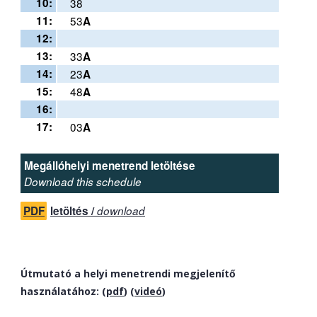
10:
38
11:
53
A
12:
13:
33
A
14:
23
A
15:
48
A
16:
17:
03
A
Megállóhelyi menetrend letöltése
Download this schedule
PDF
letöltés /
download
Útmutató a helyi menetrendi megjelenítő
használatához: (
pdf
) (
videó
)