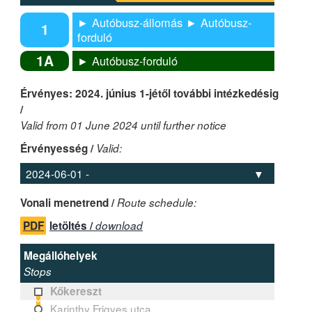
► Autóbusz-állomás ► Autóbusz-
1
forduló
1A
► Autóbusz-forduló
Érvényes: 2024. június 1-jétől további intézkedésig
/
Valid from 01 June 2024 until further notice
Érvényesség /
Valid:
Vonali menetrend /
Route schedule:
PDF
letöltés /
download
Megállóhelyek
Stops
Kőkereszt
Karinthy Frigyes utca