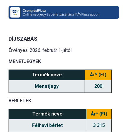
DÍJSZABÁS
Érvényes: 2026. február 1-jétől
MENETJEGYEK
Termék neve
Ár* (Ft)
Menetjegy
200
BÉRLETEK
Termék neve
Ár* (Ft)
Félhavi bérlet
3 315