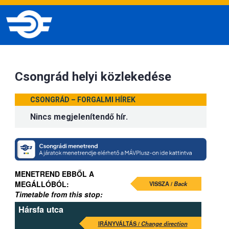
Csongrád helyi közlekedése
CSONGRÁD – FORGALMI HÍREK
Nincs megjelenítendő hír.
MENETREND EBBŐL A
MEGÁLLÓBÓL:
VISSZA /
Back
Timetable from this stop:
Hársfa utca
IRÁNYVÁLTÁS /
Change direction