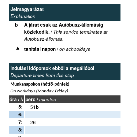
Jelmagyarázat
Explanation
b
A járat csak az Autóbusz-állomásig
/
közlekedik.
This service terminates at
Autóbusz-állomás.
/
tanítási napon
on schooldays
Indulási időpontok ebből a megállóból
Departure times from this stop
Munkanapokon (hétfő-péntek)
On workdays (Monday-Friday)
óra /
h
perc /
minutes
5:
51
b
6:
7:
26
8: