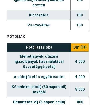
esetén
Kicserélés
150
Visszaváltás
150
PÓTDÍJAK
Pótdíjazás oka
Díj* (Ft)
Menetjegyek, utazási
igazolványok használatával
4 000
összefüggő pótdíj
A pótdíjfizetés egyéb esetei
4 000
Késedelmi pótdíj (30 napon túl)
8 000
további
Bemutatási díj (3 napon belül)
400