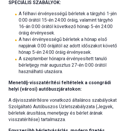
SPECIÁLIS SZABÁLYOK:
A félhavi érvényességű bérletek a tárgyhó 1-jén
0:00 órától 15-én 24:00 óráig, valamint tárgyhó
16-án 0:00 órától következő hónap 5-én 24:00
óráig érvényesek.
A havi érvényességű bérletek a hónap első
napjának 0:00 órájától az adott időszakot követő
hónap 5-én 24:00 óráig érvényesek.
A szeptember hónapra érvényesített tanuló
bérletjegy már augusztus 27-én 0:00 órától
használható utazásra.
Menetdíj-visszatérítési feltételek a csongrádi
helyi (városi) autóbuszjáratokon:
A díjvisszatérítésre vonatkozó általános szabályokat
Szolgáltató Autóbuszos Üzletszabályzata (Jegyek,
bérletek árusítása, menetjegy és bérlet árának
visszatérítése) tartalmazza.
Egyszerűbb bérletvásárlás, modern fizetés