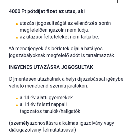
4000 Ft pótdíjat fizet az utas, aki
utazási jogosultságát az ellenőrzés során
megfelelően igazolni nem tudja,
az utazási feltételeket nem tartja be.
*A menetjegyek és bérletek díjai a hatályos
jogszabályoknak megfelelő adót is tartalmazzák.
INGYENES UTAZÁSRA JOGOSULTAK
Díjmentesen utazhatnak a helyi díjszabással igénybe
vehető menetrend szerinti járatokon:
a 14 év alatti gyermekek
a 14 év feletti nappali
tagozatos tanulók/hallgatók
(személyazonosításra alkalmas igazolvány vagy
diákigazolvány felmutatásával)