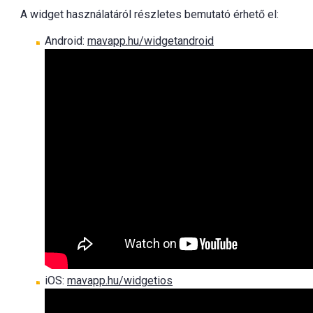
A widget használatáról részletes bemutató érhető el:
Android:
mavapp.hu/widgetandroid
iOS:
mavapp.hu/widgetios