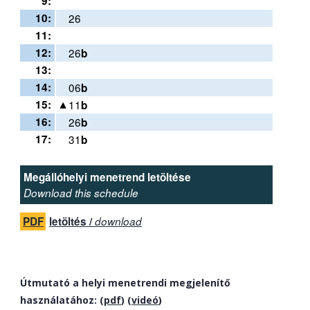
9:
10:
26
11:
12:
26
b
13:
14:
06
b
15:
11
b
16:
26
b
17:
31
b
Megállóhelyi menetrend letöltése
Download this schedule
PDF
letöltés /
download
Útmutató a helyi menetrendi megjelenítő
használatához: (
pdf
) (
videó
)