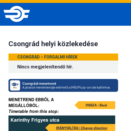
Csongrád helyi közlekedése
CSONGRÁD – FORGALMI HÍREK
Nincs megjelenítendő hír.
MENETREND EBBŐL A
MEGÁLLÓBÓL:
VISSZA /
Back
Timetable from this stop:
Karinthy Frigyes utca
IRÁNYVÁLTÁS /
Change direction