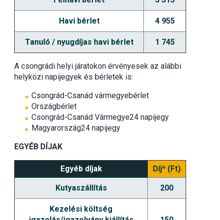
Havi bérlet
4 955
Tanuló / nyugdíjas havi bérlet
1 745
A csongrádi helyi járatokon érvényesek az alábbi
helyközi napijegyek és bérletek is:
Csongrád-Csanád vármegyebérlet
Országbérlet
Csongrád-Csanád Vármegye24 napijegy
Magyarország24 napijegy
EGYÉB DÍJAK
Egyéb díjak
Díj* (Ft)
Kutyaszállítás
200
Kezelési költség
igazolás/igazolvány kiállítás
150