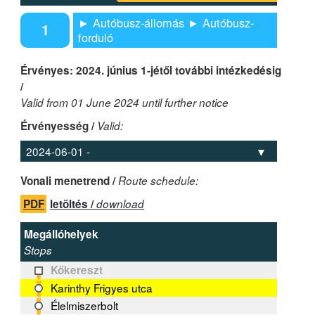
► Autóbusz-állomás ► Autóbusz-
1
forduló
Érvényes: 2024. június 1-jétől további intézkedésig
/
Valid from 01 June 2024 until further notice
Érvényesség /
Valid:
Vonali menetrend /
Route schedule:
PDF
letöltés /
download
Megállóhelyek
Stops
Kőkereszt
Karinthy Frigyes utca
Élelmiszerbolt