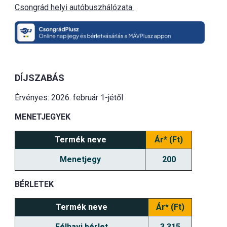
Csongrád helyi autóbuszhálózata
DÍJSZABÁS
Érvényes: 2026. február 1-jétől
MENETJEGYEK
Termék neve
Ár* (Ft)
Menetjegy
200
BÉRLETEK
Termék neve
Ár* (Ft)
Félhavi bérlet
3 315