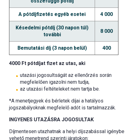
összefüggő pótdíj
A pótdíjfizetés egyéb esetei
4 000
Késedelmi pótdíj (30 napon túl)
8 000
további
Bemutatási díj (3 napon belül)
400
4000 Ft pótdíjat fizet az utas, aki
utazási jogosultságát az ellenőrzés során
megfelelően igazolni nem tudja,
az utazási feltételeket nem tartja be.
*A menetjegyek és bérletek díjai a hatályos
jogszabályoknak megfelelő adót is tartalmazzák.
INGYENES UTAZÁSRA JOGOSULTAK
Díjmentesen utazhatnak a helyi díjszabással igénybe
vehető menetrend szerinti járatokon: