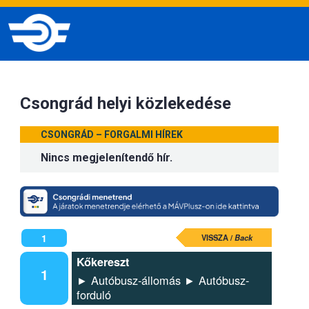
Csongrád helyi közlekedése
CSONGRÁD – FORGALMI HÍREK
Nincs megjelenítendő hír.
1
VISSZA /
Back
Kőkereszt
1
► Autóbusz-állomás ► Autóbusz-
forduló