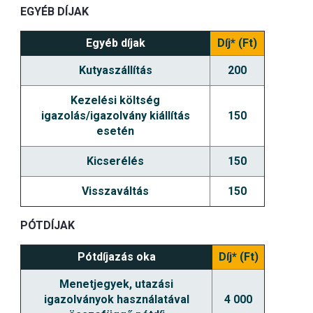
EGYÉB DÍJAK
Egyéb díjak
Díj* (Ft)
Kutyaszállítás
200
Kezelési költség
igazolás/igazolvány kiállítás
150
esetén
Kicserélés
150
Visszaváltás
150
PÓTDÍJAK
Pótdíjazás oka
Díj* (Ft)
Menetjegyek, utazási
igazolványok használatával
4 000