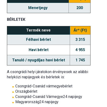
Menetjegy
200
BÉRLETEK
Termék neve
Ár* (Ft)
Félhavi bérlet
3 315
Havi bérlet
4 955
Tanuló / nyugdíjas havi bérlet
1 745
A csongrádi helyi járatokon érvényesek az alábbi
helyközi napijegyek és bérletek is:
Csongrád-Csanád vármegyebérlet
Országbérlet
Csongrád-Csanád Vármegye24 napijegy
Magyarország24 napijegy