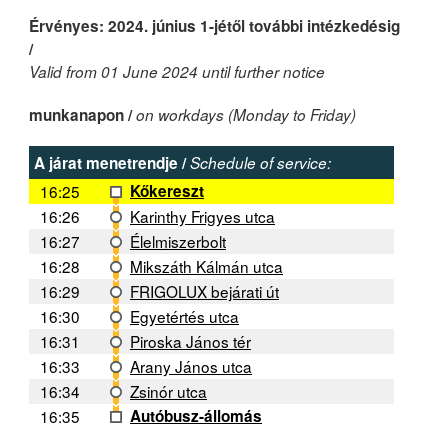
Érvényes: 2024. június 1-jétől további intézkedésig
/
Valid from 01 June 2024 until further notice
munkanapon /
on workdays (Monday to Friday)
A járat menetrendje /
Schedule of service:
16:25
Kőkereszt
16:26
Karinthy Frigyes utca
16:27
Élelmiszerbolt
16:28
Mikszáth Kálmán utca
16:29
FRIGOLUX bejárati út
16:30
Egyetértés utca
16:31
Piroska János tér
16:33
Arany János utca
16:34
Zsinór utca
16:35
Autóbusz-állomás