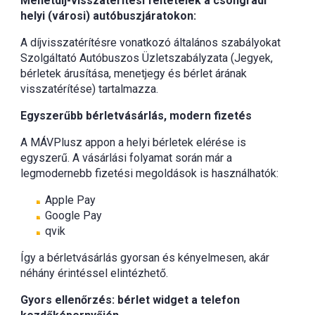
Menetdíj-visszatérítési feltételek a csongrádi
helyi (városi) autóbuszjáratokon:
A díjvisszatérítésre vonatkozó általános szabályokat
Szolgáltató Autóbuszos Üzletszabályzata (Jegyek,
bérletek árusítása, menetjegy és bérlet árának
visszatérítése) tartalmazza.
Egyszerűbb bérletvásárlás, modern fizetés
A MÁVPlusz appon a helyi bérletek elérése is
egyszerű. A vásárlási folyamat során már a
legmodernebb fizetési megoldások is használhatók:
Apple Pay
Google Pay
qvik
Így a bérletvásárlás gyorsan és kényelmesen, akár
néhány érintéssel elintézhető.
Gyors ellenőrzés: bérlet widget a telefon