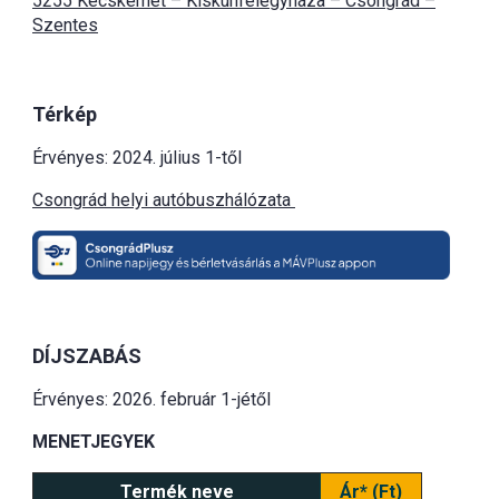
5255 Kecskemét – Kiskunfélegyháza – Csongrád –
Szentes
Térkép
Érvényes: 2024. július 1-től
Csongrád helyi autóbuszhálózata
DÍJSZABÁS
Érvényes: 2026. február 1-jétől
MENETJEGYEK
Termék neve
Ár* (Ft)