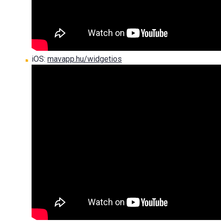
iOS:
mavapp.hu/widgetios