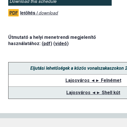
Download this schedule
PDF
letöltés /
download
Útmutató a helyi menetrendi megjelenítő
használatához:
(pdf)
(
videó
)
Eljutási lehetőségek a közös vonalszakaszokon 
Lajosváros ◄► Felnémet
Lajosváros ◄► Shell kút