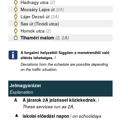
Hadnagy utca
(2)
Mocsáry Lajos út
(2A)
Lájer Dezső út
(2A)
Sas út (Tinódi utca)
Homok utca
(2)
Tihaméri malom
(2, 2A)
A forgalmi helyzettől függően a menetrendtől való
eltérés lehetséges. /
Deviations from the schedule are possible depending
on the traffic situation.
Jelmagyarázat
Explanation
/
A
A járatok 2A jelzéssel közlekednek.
These services run as 2A.
/
iskolai előadási napon
on schooldays