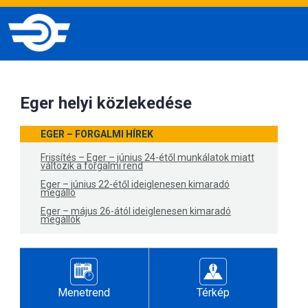
Eger helyi közlekedése
EGER – FORGALMI HÍREK
Frissítés – Eger – június 24-étől munkálatok miatt
változik a forgalmi rend
Eger – június 22-étől ideiglenesen kimaradó
megálló
Eger – május 26-ától ideiglenesen kimaradó
megállók
Menetrend
Térkép