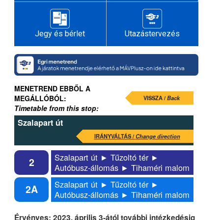
Jegy és bérlet
Utazástervezés
MENETREND EBBŐL A
MEGÁLLÓBÓL:
VISSZA /
Back
Timetable from this stop:
Szalapart út
IRÁNYVÁLTÁS /
Change direction
Szalapart út ► Tűzoltó tér ►
2
Autóbusz-állomás ► Tihaméri malom
Szalapart út ► Tűzoltó tér ►
2A
Autóbusz-állomás ► Tihaméri malom
Érvényes: 2023. április 3-ától további intézkedésig