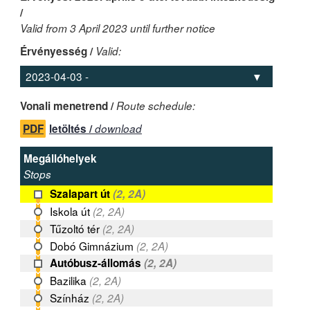
/
Valid from 3 April 2023 until further notice
Érvényesség /
Valid:
Vonali menetrend /
Route schedule:
PDF
letöltés /
download
Megállóhelyek
Stops
Szalapart út
(2, 2A)
Iskola út
(2, 2A)
Tűzoltó tér
(2, 2A)
Dobó Gimnázium
(2, 2A)
Autóbusz-állomás
(2, 2A)
Bazilika
(2, 2A)
Színház
(2, 2A)