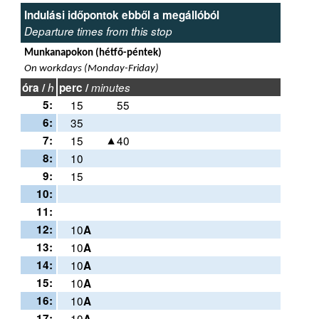
Indulási időpontok ebből a megállóból
Departure times from this stop
Munkanapokon (hétfő-péntek)
On workdays (Monday-Friday)
óra /
h
perc /
minutes
5:
15
55
6:
35
7:
15
40
8:
10
9:
15
10:
11:
12:
10
A
13:
10
A
14:
10
A
15:
10
A
16:
10
A
17:
10
A