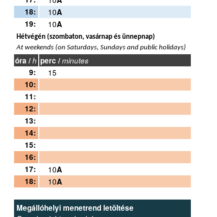
18:
10
A
19:
10
A
Hétvégén (szombaton, vasárnap és ünnepnap)
At weekends (on Saturdays, Sundays and public holidays)
óra /
h
perc /
minutes
9:
15
10:
11:
12:
13:
14:
15:
16:
17:
10
A
18:
10
A
Megállóhelyi menetrend letöltése