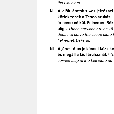
the Lidl store.
N
A jelölt járatok 16-os jelzéssel
közlekednek a Tesco áruház
érintése nélkül. Felnémet, Bé
/
útig.
These services run as 16
does not serve the Tesco store 
Felnémet, Béke út.
NL
A járat 16-os jelzéssel közleke
/
és megáll a Lidl áruháznál.
Th
service stop at the Lidl store as 