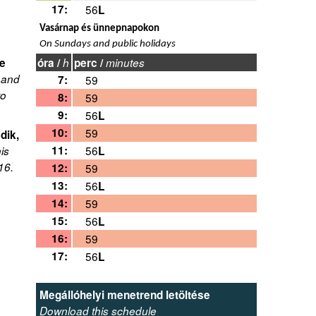
17:
56
L
Vasárnap és ünnepnapokon
On Sundays and public holidays
ke
óra /
h
perc /
minutes
 and
7:
59
to
8:
59
9:
56
L
10:
59
dik,
11:
56
is
L
16.
12:
59
13:
56
L
14:
59
15:
56
L
16:
59
17:
56
L
Megállóhelyi menetrend letöltése
Download this schedule