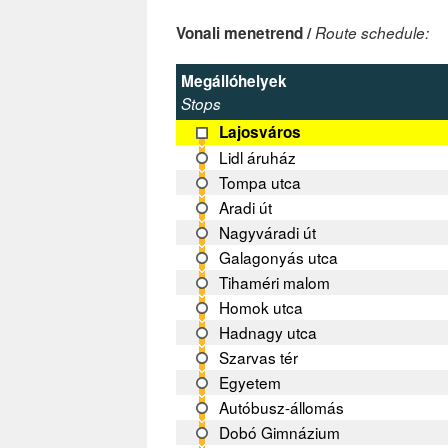
Vonali menetrend /
Route schedule:
Megállóhelyek
Stops
Lajosváros
Lidl áruház
Tompa utca
Aradi út
Nagyváradi út
Galagonyás utca
Tihaméri malom
Homok utca
Hadnagy utca
Szarvas tér
Egyetem
Autóbusz-állomás
Dobó Gimnázium