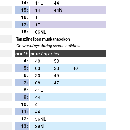
14:
11
44
L
15:
14
44
N
16:
11
L
17:
17
18:
06
NL
Tanszünetben munkanapokon
On workdays during school holidays
óra /
h
perc /
minutes
s
4:
40
50
5:
03
23
40
6:
20
45
7:
08
47
p
8:
41
L
9:
44
10:
41
L
11:
44
12:
36
NL
13:
39
N