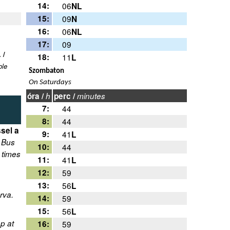
14:
06
NL
15:
09
N
16:
06
NL
17:
09
 /
18:
11
L
ble
Szombaton
On Saturdays
óra /
h
perc /
minutes
7:
44
8:
44
ssel a
9:
41
L
/
Bus
10:
44
 times
11:
41
L
12:
59
13:
56
L
rva.
14:
59
15:
56
L
p at
16:
59