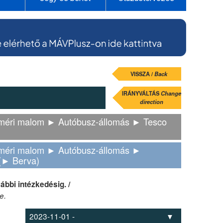
VISSZA /
Back
IRÁNYVÁLTÁS
Change
direction
méri malom ► Autóbusz-állomás ► Tesco
améri malom ► Autóbusz-állomás ►
 (► Berva)
ábbi intézkedésig. /
e.