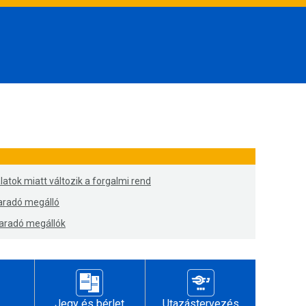
latok miatt változik a forgalmi rend
maradó megálló
maradó megállók
Jegy és bérlet
Utazástervezés