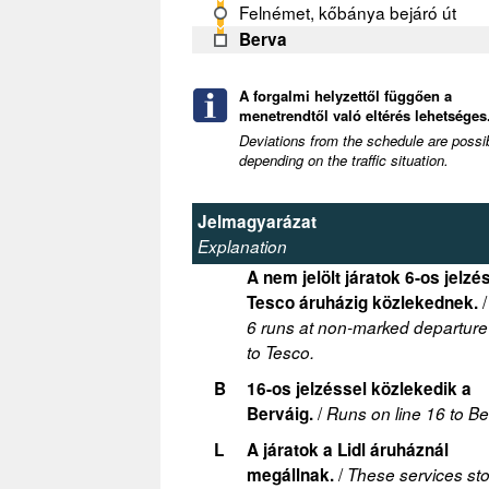
Felnémet, kőbánya bejáró út
Berva
A forgalmi helyzettől függően a
menetrendtől való eltérés lehetséges.
Deviations from the schedule are possi
depending on the traffic situation.
Jelmagyarázat
Explanation
A nem jelölt járatok 6-os jelzé
Tesco áruházig közlekednek.
6 runs at non-marked departure
to Tesco.
B
16-os jelzéssel közlekedik a
/
Berváig.
Runs on line 16 to Be
L
A járatok a Lidl áruháznál
/
megállnak.
These services sto