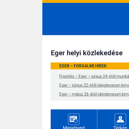
Eger helyi közlekedése
EGER – FORGALMI HÍREK
Frissítés – Eger – június 24-étől munká
Eger – június 22-étől ideiglenesen ki
Eger – május 26-ától ideiglenesen ki
Menetrend
Térkép