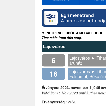
MENETREND EBBŐL A MEGÁLLÓBÓL:
Timetable from this stop:
Lajosváros
Lajosváros ► Tiha
6
áruház
Lajosváros ► Tih
16
Felnémet, Béke út
Érvényes: 2023. november 1-jétől tov
Valid from 1 Nov 2023 until further notic
Érvényesség /
Valid: