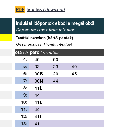
PDF
letöltés /
download
Indulási időpontok ebből a megállóból
Departure times from this stop
Tanítási napokon (hétfő-péntek)
On schooldays (Monday-Friday)
óra /
h
perc /
minutes
4:
40
50
5:
03
23
40
6:
00
20
45
B
7:
06
44
N
8:
41
L
9:
44
10:
41
L
11:
44
12:
41
L
13:
41