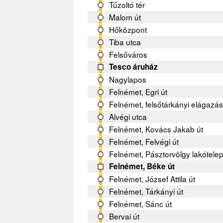
Tűzoltó tér
Malom út
Hőközpont
Tiba utca
Felsőváros
Tesco áruház
Nagylapos
Felnémet, Egri út
Felnémet, felsőtárkányi elágazá
Alvégi utca
Felnémet, Kovács Jakab út
Felnémet, Felvégi út
Felnémet, Pásztorvölgy lakótele
Felnémet, Béke út
Felnémet, József Attila út
Felnémet, Tárkányi út
Felnémet, Sánc út
Bervai út