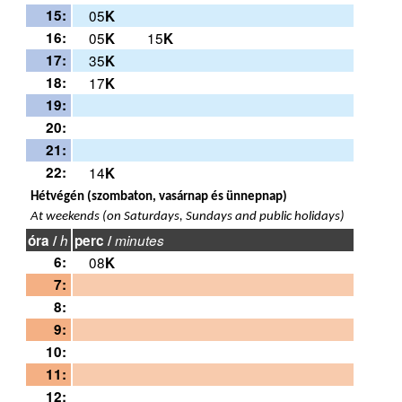
15:
05
K
16:
05
15
K
K
17:
35
K
18:
17
K
19:
20:
21:
22:
14
K
Hétvégén (szombaton, vasárnap és ünnepnap)
At weekends (on Saturdays, Sundays and public holidays)
óra /
h
perc /
minutes
6:
08
K
7:
8:
9:
10:
11:
12: