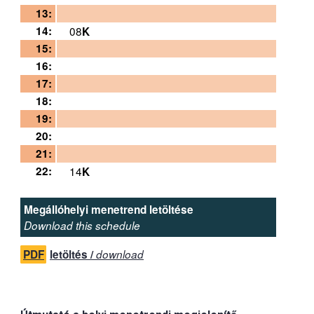
13:
14:
08
K
15:
16:
17:
18:
19:
20:
21:
22:
14
K
Megállóhelyi menetrend letöltése
Download this schedule
PDF
letöltés /
download