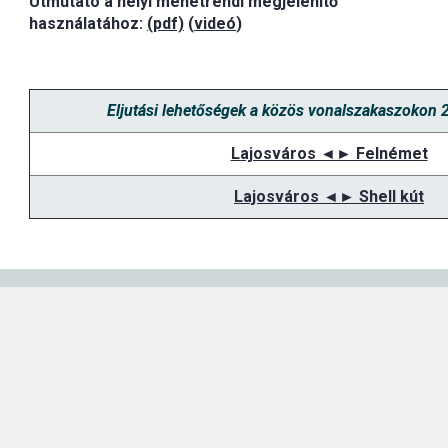
Útmutató a helyi menetrendi megjelenítő
használatához:
(pdf)
(
videó
)
Eljutási lehetőségek a közös vonalszakaszokon 
Lajosváros ◄► Felnémet
Lajosváros ◄► Shell kút