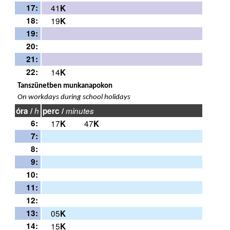
17:
41
K
18:
19
K
19:
20:
21:
22:
14
K
Tanszünetben munkanapokon
On workdays during school holidays
óra /
h
perc /
minutes
6:
17
47
K
K
7:
8:
9:
10:
11:
12:
13:
05
K
14:
15
K