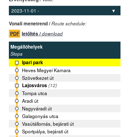
Vonali menetrend /
Route schedule:
PDF
letöltés /
download
Megállóhelyek
Stops
Ipari park
Heves Megyei Kamara
Szövetkezet út
Lajosváros
(12)
Tompa utca
Aradi út
Nagyváradi út
Galagonyás utca
Vasútállomás, bejárati út
Sportpálya, bejárati út