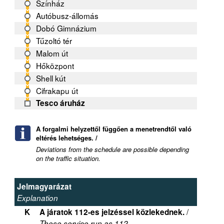
Színház
Autóbusz-állomás
Dobó Gimnázium
Tűzoltó tér
Malom út
Hőközpont
Shell kút
Cifrakapu út
Tesco áruház
A forgalmi helyzettől függően a menetrendtől való
eltérés lehetséges. /
Deviations from the schedule are possible depending
on the traffic situation.
Jelmagyarázat
Explanation
/
K
A járatok 112-es jelzéssel közlekednek.
These service run as 112.