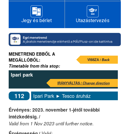
Jegy és bérlet
Utazástervezés
MENETREND EBBŐL A
MEGÁLLÓBÓL:
VISSZA /
Back
Timetable from this stop:
Ipari park
IRÁNYVÁLTÁS /
Change direction
112
Ipari Park ► Tesco áruház
Érvényes: 2023. november 1-jétől további
intézkedésig. /
Valid from 1 Nov 2023 until further notice.
Érvényesség /
Valid: