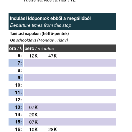
Indulási időpontok ebből a megállóból
Departure times from this stop
Tanítási napokon (hétfő-péntek)
On schooldays (Monday-Friday)
óra /
h
perc /
minutes
6:
12
47
K
K
7:
8:
9:
10:
11:
12:
13:
07
K
14:
20
K
15:
07
K
16:
10
28
K
K