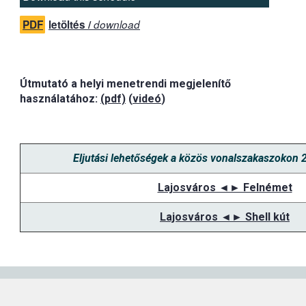
PDF
letöltés /
download
Útmutató a helyi menetrendi megjelenítő
használatához:
(pdf)
(
videó
)
Eljutási lehetőségek a közös vonalszakaszokon 
Lajosváros ◄► Felnémet
Lajosváros ◄► Shell kút