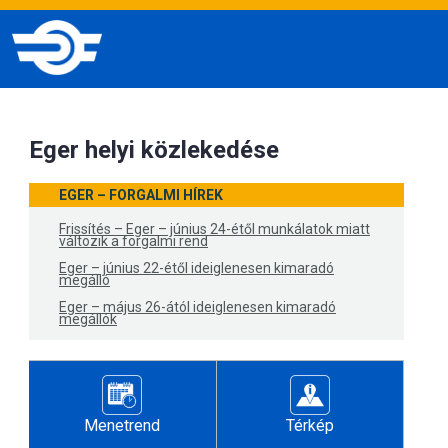
Eger helyi közlekedése
EGER – FORGALMI HÍREK
Frissítés – Eger – június 24-étől munkálatok miatt
változik a forgalmi rend
Eger – június 22-étől ideiglenesen kimaradó
megálló
Eger – május 26-ától ideiglenesen kimaradó
megállók
Menetrend
Térkép