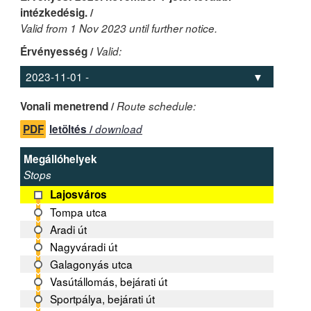
intézkedésig. /
Valid from 1 Nov 2023 until further notice.
Érvényesség /
Valid:
Vonali menetrend /
Route schedule:
PDF
letöltés /
download
Megállóhelyek
Stops
Lajosváros
Tompa utca
Aradi út
Nagyváradi út
Galagonyás utca
Vasútállomás, bejárati út
Sportpálya, bejárati út