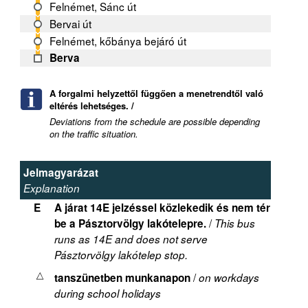
Felnémet, Sánc út
Bervai út
Felnémet, kőbánya bejáró út
Berva
A forgalmi helyzettől függően a menetrendtől való
eltérés lehetséges. /
Deviations from the schedule are possible depending
on the traffic situation.
Jelmagyarázat
Explanation
E
A járat 14E jelzéssel közlekedik és nem tér
/
be a Pásztorvölgy lakótelepre.
This bus
runs as 14E and does not serve
Pásztorvölgy lakótelep stop.
/
tanszünetben munkanapon
on workdays
during school holidays