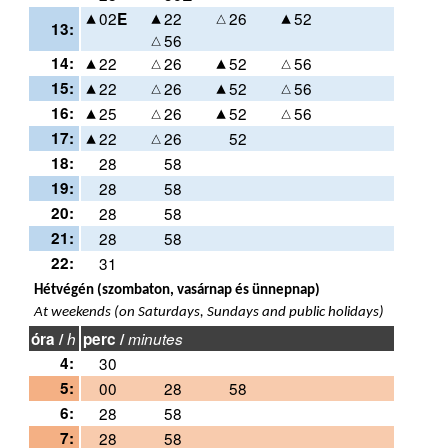
02
22
26
52
E
13:
56
14:
22
26
52
56
15:
22
26
52
56
16:
25
26
52
56
17:
22
26
52
18:
28
58
19:
28
58
20:
28
58
21:
28
58
22:
31
Hétvégén (szombaton, vasárnap és ünnepnap)
At weekends (on Saturdays, Sundays and public holidays)
óra /
h
perc /
minutes
4:
30
5:
00
28
58
6:
28
58
7:
28
58