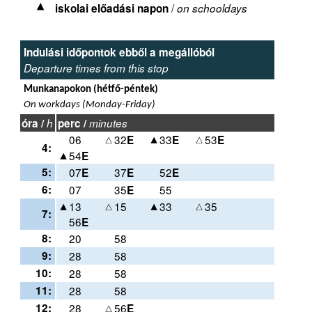
/
iskolai előadási napon
on schooldays
Indulási időpontok ebből a megállóból
Departure times from this stop
Munkanapokon (hétfő-péntek)
On workdays (Monday-Friday)
óra /
h
perc /
minutes
06
32
33
53
E
E
E
4:
54
E
5:
07
37
52
E
E
E
6:
07
35
55
E
13
15
33
35
7:
56
E
8:
20
58
9:
28
58
10:
28
58
11:
28
58
12:
28
56
E