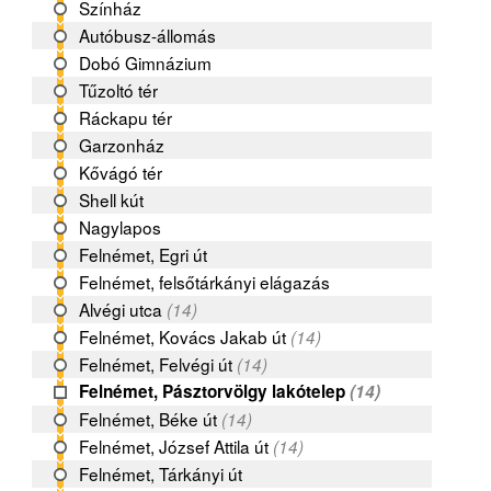
Színház
Autóbusz-állomás
Dobó Gimnázium
Tűzoltó tér
Ráckapu tér
Garzonház
Kővágó tér
Shell kút
Nagylapos
Felnémet, Egri út
Felnémet, felsőtárkányi elágazás
Alvégi utca
(14)
Felnémet, Kovács Jakab út
(14)
Felnémet, Felvégi út
(14)
Felnémet, Pásztorvölgy lakótelep
(14)
Felnémet, Béke út
(14)
Felnémet, József Attila út
(14)
Felnémet, Tárkányi út