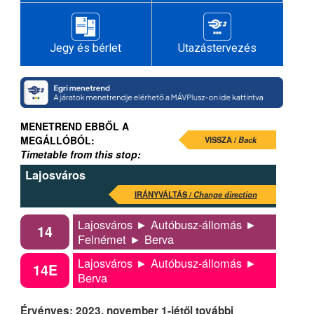
Jegy és bérlet
Utazástervezés
MENETREND EBBŐL A
MEGÁLLÓBÓL:
VISSZA /
Back
Timetable from this stop:
Lajosváros
IRÁNYVÁLTÁS /
Change direction
Lajosváros ► Autóbusz-állomás ►
14
Felnémet ► Berva
Lajosváros ► Autóbusz-állomás ►
14E
Berva
Érvényes: 2023. november 1-jétől további