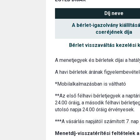
Díj neve
A bérlet-igazolvány kiállítás
cseréjének díja
Bérlet visszaváltás kezelési 
A menetjegyek és bérletek díjai a hatá
A havi bérletek árának figyelembevéte
*Mobilalkalmazásban is váltható
**Az első félhavi bérletjegyek a naptár
24.00 óráig, a második félhavi bérletje
utolsó napja 24.00 óráig érvényesek.
***A vásárlás napjától számított 7. nap
Menetdíj-visszatérítési feltételek a