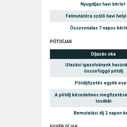
Nyugdíjas havi bérlet
Felmutatóra szóló havi helyi
Összvonalas 7 napos bérle
PÓTDÍJAK
Díjazás oka
Utazási igazolványok haszná
összefüggő pótdíj
Pótdíjfizetés egyéb ese
A pótdíj késedelmes megfizetése
további
Bemutatási díj 2 napon be
EGYÉB DÍJAK