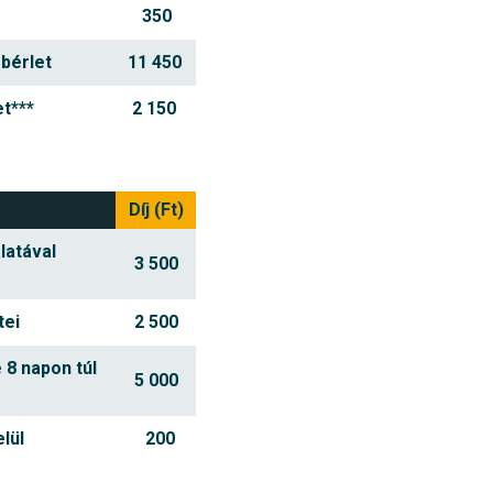
350
 bérlet
11 450
t***
2 150
Díj (Ft)
latával
3 500
tei
2 500
 8 napon túl
5 000
lül
200