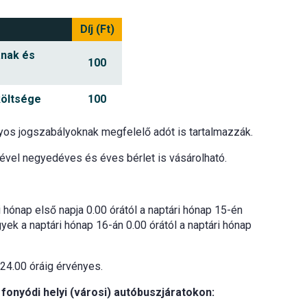
Díj (Ft)
ának és
100
költsége
100
lyos jogszabályoknak megfelelő adót is tartalmazzák.
lével negyedéves és éves bérlet is vásárolható.
i hónap első napja 0.00 órától a naptári hónap 15-én
gyek a naptári hónap 16-án 0.00 órától a naptári hónap
 24.00 óráig érvényes.
 fonyódi helyi (városi) autóbuszjáratokon: