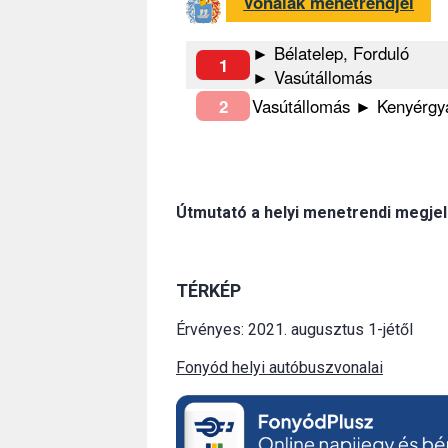
Vonalak menetrendjei
► Bélatelep, Forduló
1
► Vasútállomás
2
Vasútállomás ► Kenyérgy
Útmutató a helyi menetrendi megjel
TÉRKÉP
Érvényes: 2021. augusztus 1-jétől
Fonyód helyi autóbuszvonalai