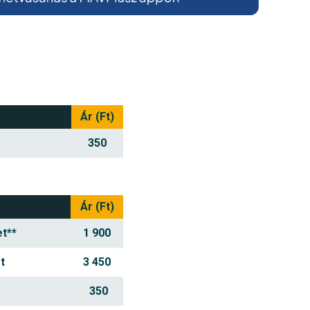
Ár (Ft)
350
Ár (Ft)
et**
1 900
t
3 450
350