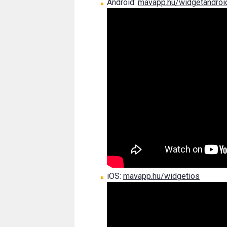
Android:
mavapp.hu/widgetandroi
iOS:
mavapp.hu/widgetios