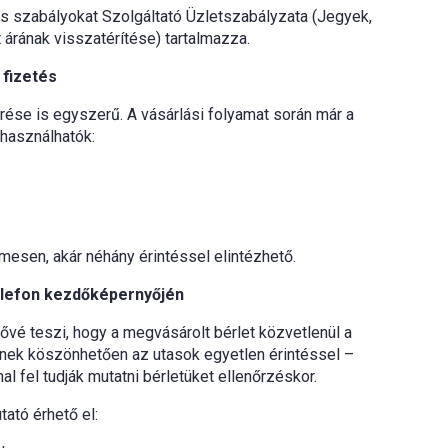
os szabályokat Szolgáltató Üzletszabályzata (Jegyek,
 árának visszatérítése) tartalmazza.
 fizetés
rése is egyszerű. A vásárlási folyamat során már a
használhatók:
mesen, akár néhány érintéssel elintézhető.
telefon kezdőképernyőjén
ővé teszi, hogy a megvásárolt bérlet közvetlenül a
nnek köszönhetően az utasok egyetlen érintéssel –
al fel tudják mutatni bérletüket ellenőrzéskor.
ató érhető el: