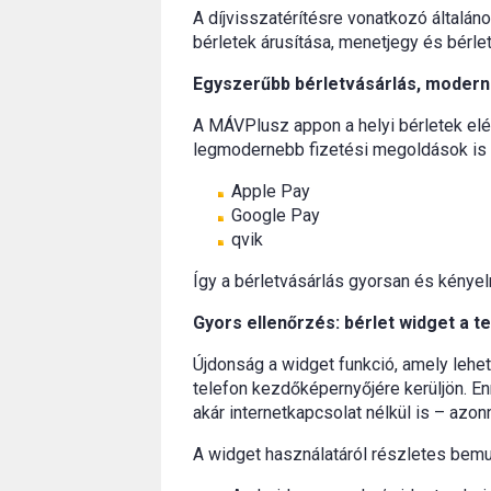
A díjvisszatérítésre vonatkozó általán
bérletek árusítása, menetjegy és bérlet
Egyszerűbb bérletvásárlás, modern
A MÁVPlusz appon a helyi bérletek elé
legmodernebb fizetési megoldások is 
Apple Pay
Google Pay
qvik
Így a bérletvásárlás gyorsan és kényel
Gyors ellenőrzés: bérlet widget a 
Újdonság a widget funkció, amely lehet
telefon kezdőképernyőjére kerüljön. E
akár internetkapcsolat nélkül is – azonn
A widget használatáról részletes bemut