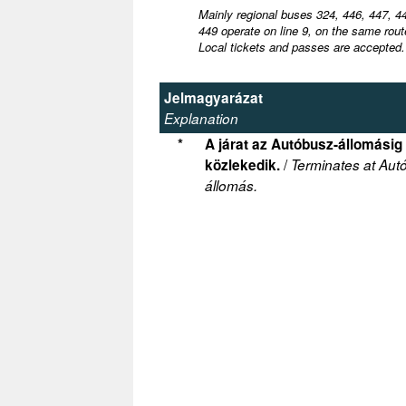
Mainly regional buses 324, 446, 447, 4
449 operate on line 9, on the same rout
Local tickets and passes are accepted.
Jelmagyarázat
Explanation
*
A járat az Autóbusz-állomásig
/
közlekedik.
Terminates at Aut
állomás.