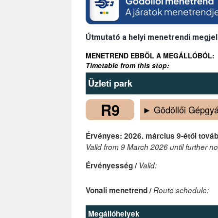
Útmutató a helyi menetrendi megjel
MENETREND EBBŐL A MEGÁLLÓBÓL:
Timetable from this stop:
Üzleti park
R9
► Gödöllői Gépgyá
Érvényes: 2026. március 9-étől tovább
Valid from 9 March 2026 until further no
Érvényesség /
Valid:
Vonali menetrend /
Route schedule:
Megállóhelyek