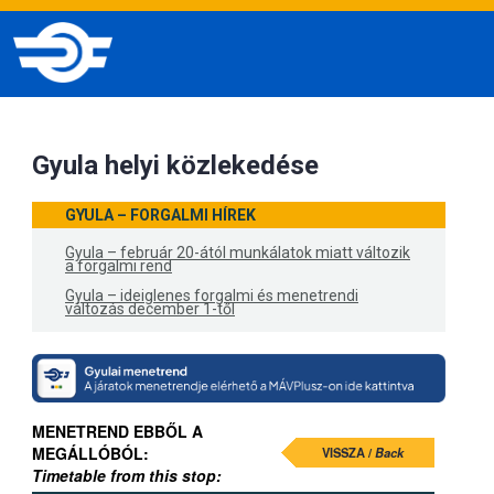
Gyula helyi közlekedése
GYULA – FORGALMI HÍREK
Gyula – február 20-ától munkálatok miatt változik
a forgalmi rend
Gyula – ideiglenes forgalmi és menetrendi
változás december 1-től
MENETREND EBBŐL A
MEGÁLLÓBÓL:
VISSZA /
Back
Timetable from this stop: