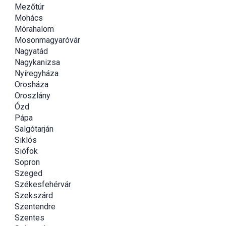
Mezőtúr
Mohács
Mórahalom
Mosonmagyaróvár
Nagyatád
Nagykanizsa
Nyíregyháza
Orosháza
Oroszlány
Ózd
Pápa
Salgótarján
Siklós
Siófok
Sopron
Szeged
Székesfehérvár
Szekszárd
Szentendre
Szentes