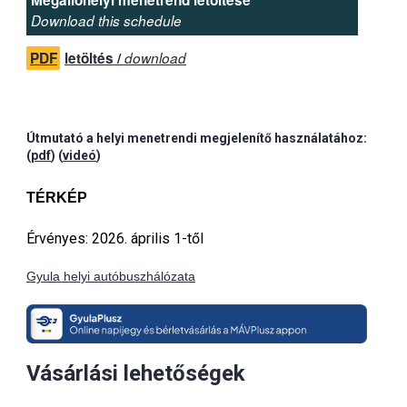
Megállóhelyi menetrend letöltése
Download this schedule
PDF
letöltés /
download
Útmutató a helyi menetrendi megjelenítő használatához:
(
pdf
) (
videó
)
TÉRKÉP
Érvényes: 2026. április 1-től
Gyula helyi autóbuszhálózata
Vásárlási lehetőségek