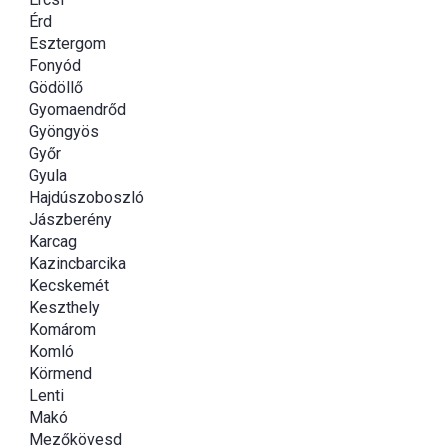
Érd
Esztergom
Fonyód
Gödöllő
Gyomaendrőd
Gyöngyös
Győr
Gyula
Hajdúszoboszló
Jászberény
Karcag
Kazincbarcika
Kecskemét
Keszthely
Komárom
Komló
Körmend
Lenti
Makó
Mezőkövesd