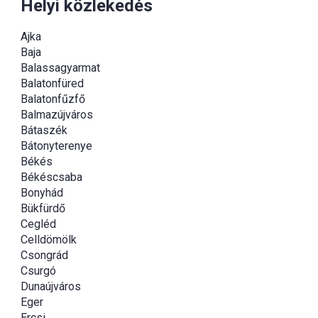
Helyi közlekedés
Ajka
Baja
Balassagyarmat
Balatonfüred
Balatonfűzfő
Balmazújváros
Bátaszék
Bátonyterenye
Békés
Békéscsaba
Bonyhád
Bükfürdő
Cegléd
Celldömölk
Csongrád
Csurgó
Dunaújváros
Eger
Ercsi