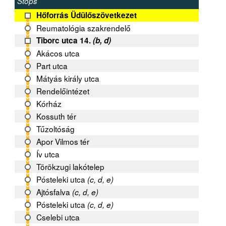
Stops
Hőforrás Üdülőszövetkezet
Reumatológia szakrendelő
Tiborc utca 14.
(b, d)
Akácos utca
Part utca
Mátyás király utca
Rendelőintézet
Kórház
Kossuth tér
Tűzoltóság
Apor Vilmos tér
Ív utca
Törökzugi lakótelep
Pósteleki utca
(c, d, e)
Ajtósfalva
(c, d, e)
Pósteleki utca
(c, d, e)
Cselebi utca