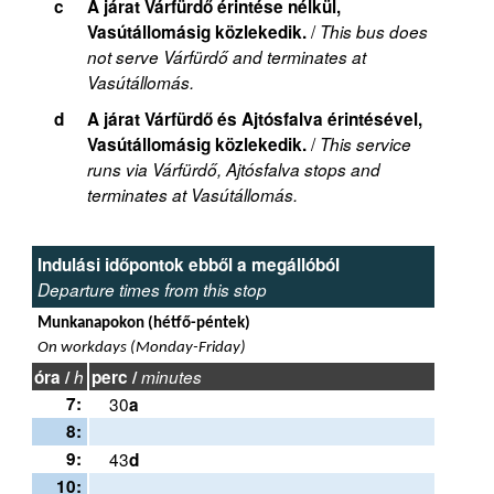
c
A járat Várfürdő érintése nélkül,
/
Vasútállomásig közlekedik.
This bus does
not serve Várfürdő and terminates at
Vasútállomás.
d
A járat Várfürdő és Ajtósfalva érintésével,
/
Vasútállomásig közlekedik.
This service
runs via Várfürdő, Ajtósfalva stops and
terminates at Vasútállomás.
Indulási időpontok ebből a megállóból
Departure times from this stop
Munkanapokon (hétfő-péntek)
On workdays (Monday-Friday)
óra /
h
perc /
minutes
7:
30
a
8:
9:
43
d
10: