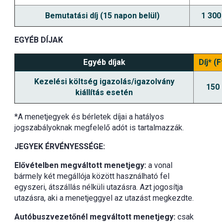
Bemutatási díj (15 napon belül)
1 300
EGYÉB DÍJAK
Egyéb díjak
Díj* (F
Kezelési költség igazolás/igazolvány
150
kiállítás esetén
*A menetjegyek és bérletek díjai a hatályos
jogszabályoknak megfelelő adót is tartalmazzák.
JEGYEK ÉRVÉNYESSÉGE:
Elővételben megváltott menetjegy:
a vonal
bármely két megállója között használható fel
egyszeri, átszállás nélküli utazásra. Azt jogosítja
utazásra, aki a menetjeggyel az utazást megkezdte.
Autóbuszvezetőnél megváltott menetjegy:
csak