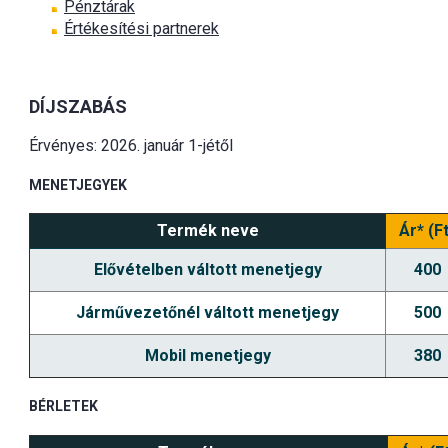
Pénztárak
Értékesítési partnerek
DÍJSZABÁS
Érvényes: 2026. január 1-jétől
MENETJEGYEK
Termék neve
Ár* (Ft
Elővételben váltott menetjegy
400
Járművezetőnél váltott menetjegy
500
Mobil menetjegy
380
BÉRLETEK