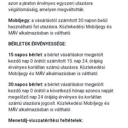
azon a járaton érvényes egyszeri utazásra
végállomásáig, amelyen megváltották.
Mobiljegy:
a vásárlástól számított 30 napon belül
használható fel utazásra. Közlekedési Mobiljegy és
MÁV alkalmazásban is váltható.
BÉRLETEK ÉRVÉNYESSÉGE:
15 napos bérlet
: a bérlet vásárláskor megjelölt
kezdő nap 0 órától számított 15. nap 24. órájáig
érvényes korlátlan számú utazásra. Közlekedési
Mobiljegy és MÁV alkalmazásban is váltható.
30 napos bérlet:
a bérlet vásárláskor megjelölt
kezdő nap 0 órától a következő hónap azonos napját
megelőző nap 24 órájáig érvényes és korlátlan
számú utazásra jogosít. Közlekedési Mobiljegy és
MÁV alkalmazásban is váltható.
Menetdíj-visszatérítési feltételek: