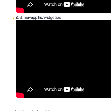
iOS:
mavapp.hu/widgetios