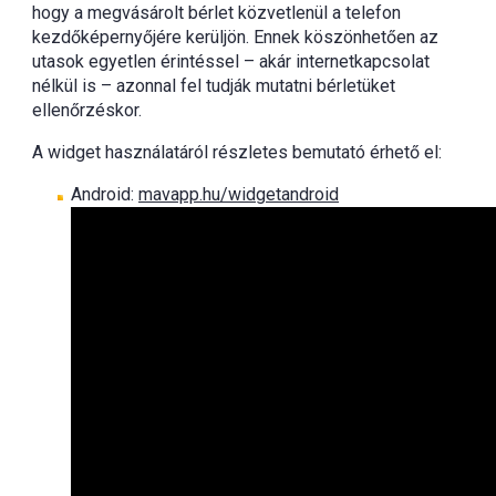
hogy a megvásárolt bérlet közvetlenül a telefon
kezdőképernyőjére kerüljön. Ennek köszönhetően az
utasok egyetlen érintéssel – akár internetkapcsolat
nélkül is – azonnal fel tudják mutatni bérletüket
ellenőrzéskor.
A widget használatáról részletes bemutató érhető el:
Android:
mavapp.hu/widgetandroid