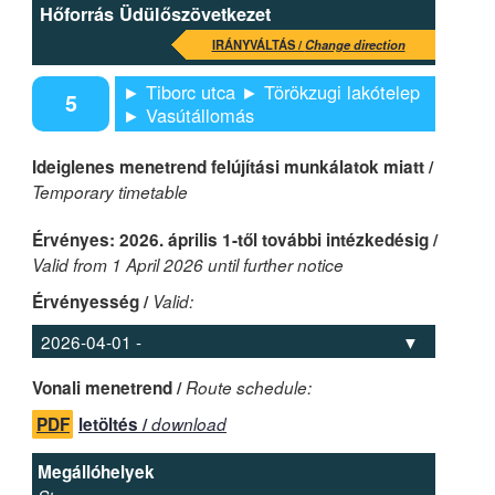
Hőforrás Üdülőszövetkezet
IRÁNYVÁLTÁS /
Change direction
► Tiborc utca ► Törökzugi lakótelep
5
► Vasútállomás
Ideiglenes menetrend felújítási munkálatok miatt /
Temporary timetable
Érvényes: 2026. április 1-től további intézkedésig /
Valid from 1 April 2026 until further notice
Érvényesség /
Valid:
Vonali menetrend /
Route schedule:
PDF
letöltés /
download
Megállóhelyek