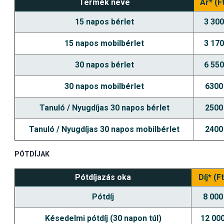
Termék neve
Ár* (F
15 napos bérlet
3 300
15 napos mobilbérlet
3 170
30 napos bérlet
6 550
30 napos mobilbérlet
6300
Tanuló / Nyugdíjas 30 napos bérlet
2500
Tanuló / Nyugdíjas 30 napos mobilbérlet
2400
PÓTDÍJAK
Pótdíjazás oka
Díj* (Ft
Pótdíj
8 000
Késedelmi pótdíj (30 napon túl)
12 00