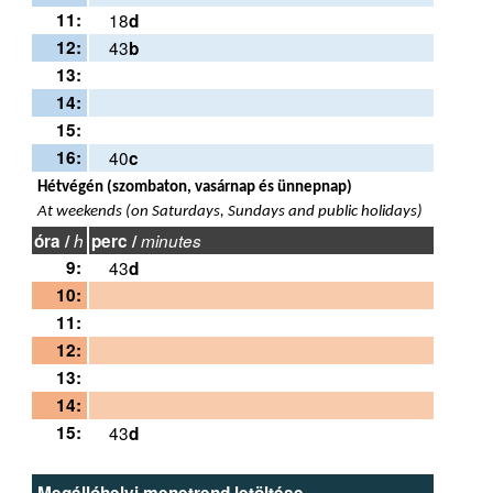
11:
18
d
12:
43
b
13:
14:
15:
16:
40
c
Hétvégén (szombaton, vasárnap és ünnepnap)
At weekends (on Saturdays, Sundays and public holidays)
óra /
h
perc /
minutes
9:
43
d
10:
11:
12:
13:
14:
15:
43
d