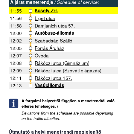
A járat menetrendje /
Schedule of service:
11:55
Kösely Zrt.
11:56
Liget utca
11:58
Damjanich utca 57.
12:00
Autóbusz-állomás
12:02
Szabadság Szálló
12:05
Forrás Áruház
12:07
Óvoda
12:08
Rákóczi utca (Gimnázium)
12:09
Rákóczi utca (Szováti elágazás)
12:11
Rákóczi utca 157.
12:13
Vasútállomás
A forgalmi helyzettől függően a menetrendtől való
eltérés lehetséges. /
Deviations from the schedule are possible depending
on the traffic situation.
Útmutató a helyi menetrendi megjelenítő