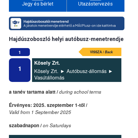
Jegy és bérlet
Utazástervezés
Hajdúszoboszló helyi autóbusz-menetrendje
1
VISSZA /
Back
Kösely Zrt.
1
Kösely Zrt. ► Autóbusz-állomás ►
Vasútállomás
a tanév tartama alatt /
during school terms
Érvényes: 2025. szeptember 1-től /
Valid from 1 September 2025
szabadnapon /
on Saturdays