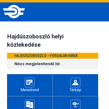
Hajdúszoboszló helyi
közlekedése
HAJDÚSZOBOSZLÓ – FORGALMI HÍREK
Nincs megjelenítendő hír.
Menetrend
Térkép