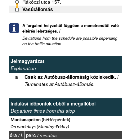
Rákóczi utca 157.
Vasútállomás
A forgalmi helyzettől függően a menetrendtől való
eltérés lehetséges. /
Deviations from the schedule are possible depending
on the traffic situation.
Jelmagyarázat
Explanation
/
a
Csak az Autóbusz-állomásig közlekedik.
Terminates at Autóbusz-állomás.
Indulási időpontok ebből a megállóból
Departure times from this stop
Munkanapokon (hétfő-péntek)
On workdays (Monday-Friday)
óra /
h
perc /
minutes