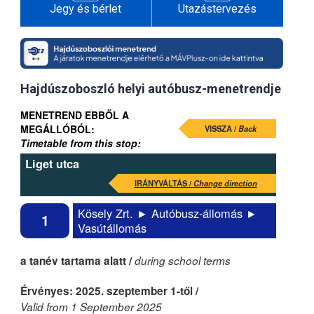
Jegy és bérlet
Utazástervezés
Hajdúszoboszló helyi autóbusz-menetrendje
MENETREND EBBŐL A
MEGÁLLÓBÓL:
VISSZA /
Back
Timetable from this stop:
Liget utca
IRÁNYVÁLTÁS /
Change direction
Kösely Zrt. ► Autóbusz-állomás ►
1
Vasútállomás
a tanév tartama alatt /
during school terms
Érvényes: 2025. szeptember 1-től /
Valid from 1 September 2025