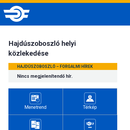
Hajdúszoboszló helyi
közlekedése
HAJDÚSZOBOSZLÓ – FORGALMI HÍREK
Nincs megjelenítendő hír.
Menetrend
Térkép