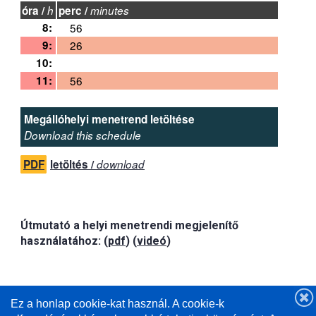
óra /
h
perc /
minutes
8:
56
9:
26
10:
11:
56
Megállóhelyi menetrend letöltése
Download this schedule
PDF
letöltés /
download
Útmutató a helyi menetrendi megjelenítő
használatához: (
pdf
) (
videó
)
A csatlakozások biztosítása érdekében
az 1-es, 1A
Ez a honlap cookie-kat használ. A cookie-k
és 2-es járatok a Budapest felől érkező InterCity