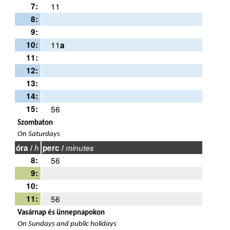
7:
11
8:
9:
10:
11
a
11:
12:
13:
14:
15:
56
Szombaton
On Saturdays
óra /
h
perc /
minutes
8:
56
9:
10:
11:
56
Vasárnap és ünnepnapokon
On Sundays and public holidays