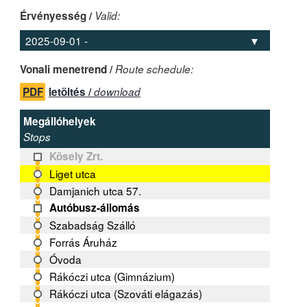
Érvényesség /
Valid:
Vonali menetrend /
Route schedule:
PDF
letöltés /
download
Megállóhelyek
Stops
Kösely Zrt.
Liget utca
Damjanich utca 57.
Autóbusz-állomás
Szabadság Szálló
Forrás Áruház
Óvoda
Rákóczi utca (Gimnázium)
Rákóczi utca (Szováti elágazás)