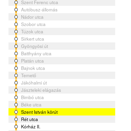
Szent Ferenc utca
Autóbusz-állomás
Nádor utca
Szobor utca
Túzok utca
Sírkert utca
Gyöngyösi út
Batthyány utca
Platán utca
Bajnok utca
Temető
Jákóhalmi út
Jászteleki elágazás
Bimbó utca
Béke utca
Szent István körút
Rét utca
Kórház II.