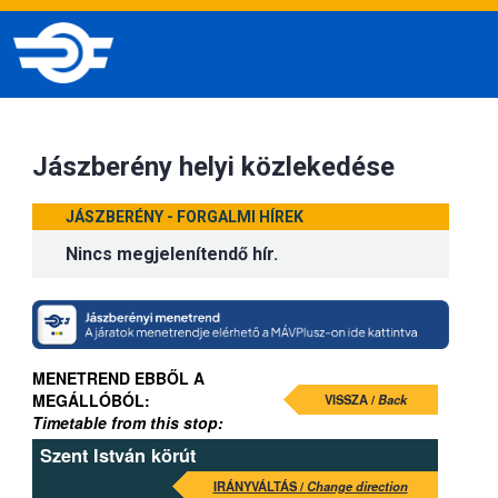
Jászberény helyi közlekedése
JÁSZBERÉNY - FORGALMI HÍREK
Nincs megjelenítendő hír.
MENETREND EBBŐL A
MEGÁLLÓBÓL:
VISSZA /
Back
Timetable from this stop:
Szent István körút
IRÁNYVÁLTÁS /
Change direction