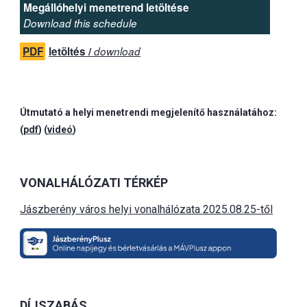
Megállóhelyi menetrend letöltése
Download this schedule
PDF
letöltés /
download
Útmutató a helyi menetrendi megjelenítő használatához:
(
pdf
) (
videó
)
VONALHÁLÓZATI TÉRKÉP
Jászberény város helyi vonalhálózata 2025.08.25-től
DÍJSZABÁS