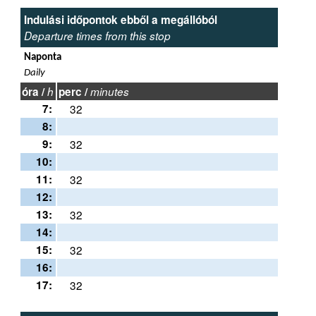
Indulási időpontok ebből a megállóból
Departure times from this stop
Naponta
Daily
óra /
h
perc /
minutes
7:
32
8:
9:
32
10:
11:
32
12:
13:
32
14:
15:
32
16:
17:
32