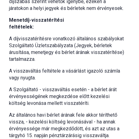
díjszabás szerint vehetők igénybe, ezeken a
járatokon a helyi jegyek és bérletek nem érvényesek.
Menetdíj-visszatérítési
feltételek:
A díjvisszatérítésre vonatkozó általános szabályokat
Szolgáltató Üzletszabályzata (Jegyek, bérletek
árusítása, menetjegy és bérlet árának visszatérítése)
tartalmazza.
A visszaváltás feltétele a vásárlást igazoló számla
vagy nyugta.
A Szolgáltató - visszaváltás esetén - a bérlet árát
érvényességének megkezdése előtt kezelési
költség levonása mellett visszatéríti.
Az általános havi bérlet árának fele akkor téríthető
vissza, - kezelési költség levonásával - ha annak
érvényessége már megkezdődött, és azt az utas a
tárgyhó 15. napján pénztárzárásig visszaváltja.