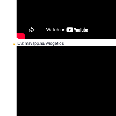
iOS:
mavapp.hu/widgetios