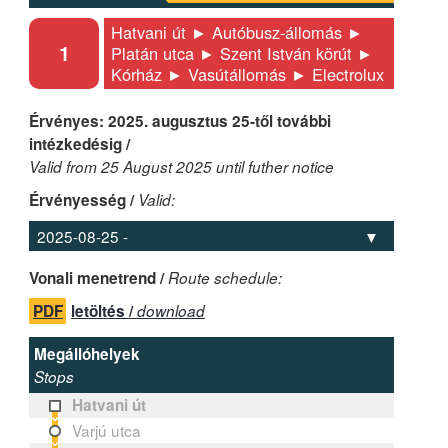
Hatvani út ► Autóbusz-állomás ►
1
Platán utca ► Szent István körút ►
Kórház ► Vasútállomás ► Electrolux
Érvényes: 2025. augusztus 25-től további
intézkedésig /
Valid from 25 August 2025 until futher notice
Érvényesség /
Valid:
Vonali menetrend /
Route schedule:
PDF
letöltés /
download
Megállóhelyek
Stops
Hatvani út
Varjú utca