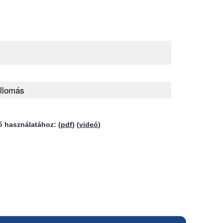
llomás
ő használatához: (
pdf
) (
videó
)