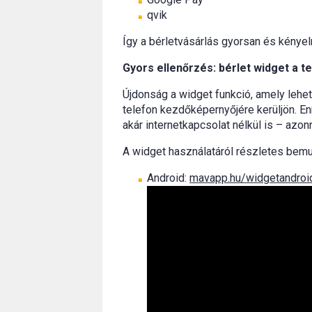
qvik
Így a bérletvásárlás gyorsan és kényel
Gyors ellenőrzés: bérlet widget a 
Újdonság a widget funkció, amely lehet
telefon kezdőképernyőjére kerüljön. E
akár internetkapcsolat nélkül is – azonn
A widget használatáról részletes bemut
Android:
mavapp.hu/widgetandroi