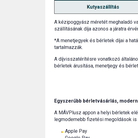
Kutyaszállítás
A kézipoggyász méretét meghaladó vag
szállításának díja azonos a járatra érv
*A menetjegyek és bérletek díjai a hat
tartalmazzák.
A díjvisszatérítésre vonatkozó általán
bérletek árusítása, menetjegy és bérlet
Egyszerűbb bérletvásárlás, modern
A MÁVPlusz appon a helyi bérletek elé
legmodernebb fizetési megoldások is 
Apple Pay
Google Pay