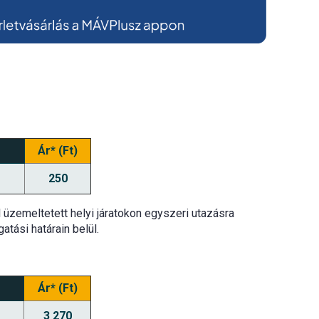
Ár* (Ft)
250
al üzemeltetett helyi járatokon egyszeri utazásra
tási határain belül.
Ár* (Ft)
3 270