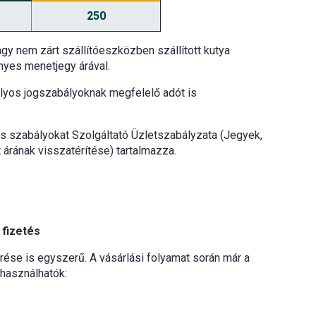
250
y nem zárt szállítóeszközben szállított kutya
ényes menetjegy árával.
ályos jogszabályoknak megfelelő adót is
os szabályokat Szolgáltató Üzletszabályzata (Jegyek,
 árának visszatérítése) tartalmazza.
 fizetés
rése is egyszerű. A vásárlási folyamat során már a
használhatók: