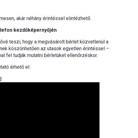
mesen, akár néhány érintéssel elintézhető.
telefon kezdőképernyőjén
ővé teszi, hogy a megvásárolt bérlet közvetlenül a
nnek köszönhetően az utasok egyetlen érintéssel –
al fel tudják mutatni bérletüket ellenőrzéskor.
ató érhető el:
d