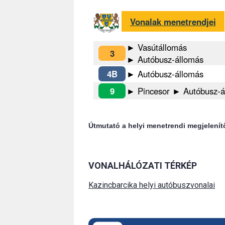
Vonalak menetrendjei
► Vasútállomás
3
► Autóbusz-állomás
4B
► Autóbusz-állomás
9
► Pincesor ► Autóbusz-á
Útmutató a helyi menetrendi megjelenít
VONALHÁLÓZATI TÉRKÉP
Kazincbarcika helyi autóbuszvonalai