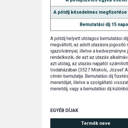
A pótdíj késedelmes megfizetése 8
Bemutatási díj 15 napo
A pótdíj helyett utólagos bemutatási dí
megváltott, az adott utazásra jogosító
igazolvánnyal, illetve a kedvezményre j
rendelkezik, de azt az utazás alkalmáva
azt utólag, az utazás napjától számíto
Irodaházában (3527 Miskolc, József A. 
címén bemutatja. Bemutatási díj fizeté
menetdíjat, illetve a szolgáltató vissza
menetdíj, vagy a bemutatási díj különbö
EGYÉB DÍJAK
Termék neve