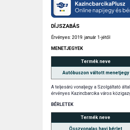
DÍJSZABÁS
Érvényes: 2019. január 1-jétől
MENETJEGYEK
Termék neve
Autóbuszon váltott menetjegy
A teljesárú vonaljegy a Szolgáltató ált
érvényes Kazincbarcika város közigazga
BÉRLETEK
Termék neve
Összvonalas havi bérlet