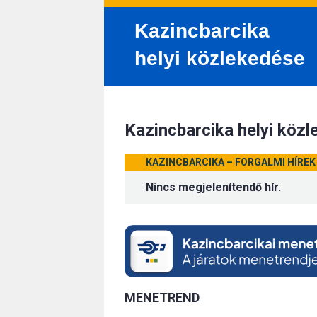
Kazincbarcika
helyi közlekedése
Kazincbarcika helyi köz
KAZINCBARCIKA – FORGALMI HÍREK
Nincs megjelenítendő hír.
MENETREND