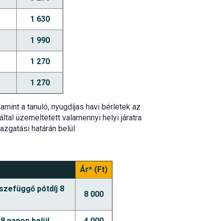
1 630
1 990
1 270
1 270
lamint a tanuló, nyugdíjas havi bérletek az
által üzemeltetett valamennyi helyi járatra
zgatási határán belül.
Ár* (Ft)
szefüggő pótdíj 8
8 000
 8 napon belül
4 000