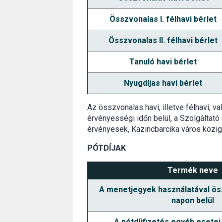
Összvonalas I. félhavi bérlet
Összvonalas II. félhavi bérlet
Tanuló havi bérlet
Nyugdíjas havi bérlet
Az összvonalas havi, illetve félhavi, va
érvényességi időn belül, a Szolgáltató 
érvényesek, Kazincbarcika város köziga
PÓTDÍJAK
Termék neve
A menetjegyek használatával ös
napon belül
A pótdíjfizetés egyéb esetei