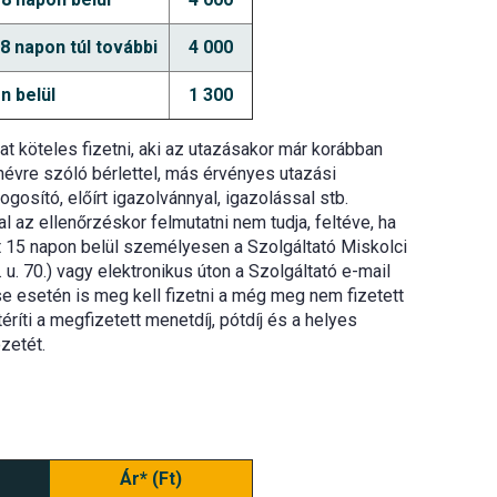
 napon túl további
4 000
n belül
1 300
jat köteles fizetni, aki az utazásakor már korábban
 névre szóló bérlettel, más érvényes utazási
ogosító, előírt igazolvánnyal, igazolással stb.
l az ellenőrzéskor felmutatni nem tudja, feltéve, ha
tt 15 napon belül személyesen a Szolgáltató Miskolci
u. 70.) vagy elektronikus úton a Szolgáltató e-mail
se esetén is meg kell fizetni a még meg nem fizetett
téríti a megfizetett menetdíj, pótdíj és a helyes
zetét.
Ár* (Ft)