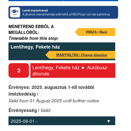
MENETREND EBBŐL A
MEGÁLLÓBÓL:
VISSZA /
Back
Timetable from this stop:
Lentihegy, Fekete ház
IRÁNYVÁLTÁS /
Change direction
Lentihegy, Fekete ház ► Autóbusz-
3
állomás
Érvényes: 2025. augusztus 1-től további
intézkedésig /
Valid from 01 August 2025 until further notice
Érvényesség /
Valid: