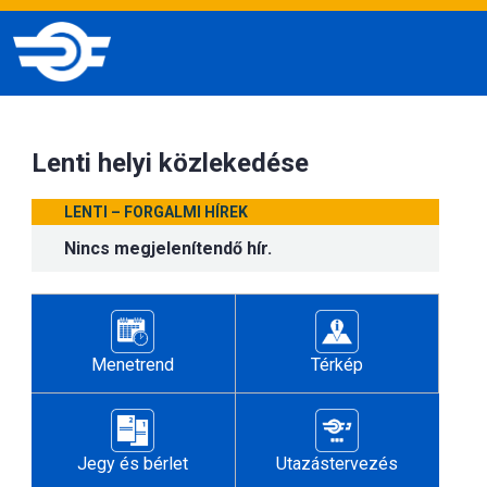
Lenti helyi közlekedése
LENTI – FORGALMI HÍREK
Nincs megjelenítendő hír.
Menetrend
Térkép
Jegy és bérlet
Utazástervezés