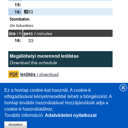
15:
33
16:
W
Szombaton
On Saturdays
óra /
h
perc /
minutes
16:
33
Megállóhelyi menetrend letöltése
Download this schedule
PDF
letöltés /
download
Ez a honlap cookie-kat használ. A cookie-k
elfogadásával kényelmesebbé teheti a böngészést. A
Útmutató a helyi menetrendi megjelenítő
honlap további használatával hozzájárulását adja a
használatához (pdf)
(videó)
cookie-k használatához.
További információ:
Adatvédelmi nyilatkozat
RENDBEN
vissza a mavcsoport.hu-ra