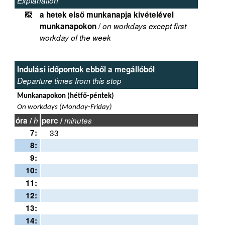
Explanation
a hetek első munkanapja kivételével
W
/
munkanapokon
on workdays except first
workday of the week
Indulási időpontok ebből a megállóból
Departure times from this stop
Munkanapokon (hétfő-péntek)
On workdays (Monday-Friday)
óra /
h
perc /
minutes
7:
33
8:
9:
10:
11:
12:
13:
14: