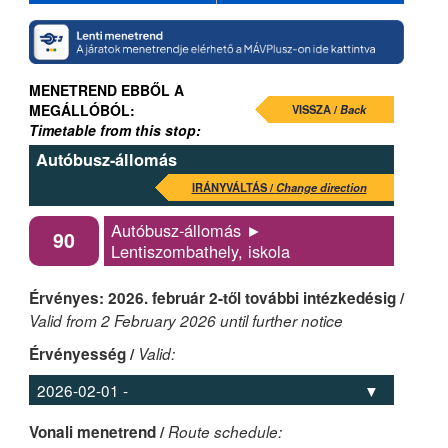
MENETREND EBBŐL A
MEGÁLLÓBÓL:
VISSZA /
Back
Timetable from this stop:
Autóbusz-állomás
IRÁNYVÁLTÁS /
Change direction
Autóbusz-állomás ►
90
Lentiszombathely, iskola
Érvényes: 2026. február 2-től további intézkedésig /
Valid from 2 February 2026 until further notice
Érvényesség /
Valid:
Vonali menetrend /
Route schedule: