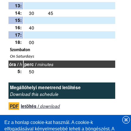
13:
14:
30
45
15:
16:
40
17:
18:
00
Szombaton
On Saturdays
óra /
h
perc /
minutes
5:
50
Megállóhelyi menetrend letöltése
Download this schedule
PDF
letöltés /
download
Ez a honlap cookie-kat használ. A cookie-k
elfogadásával kényelmesebbé teheti a böngészést. A