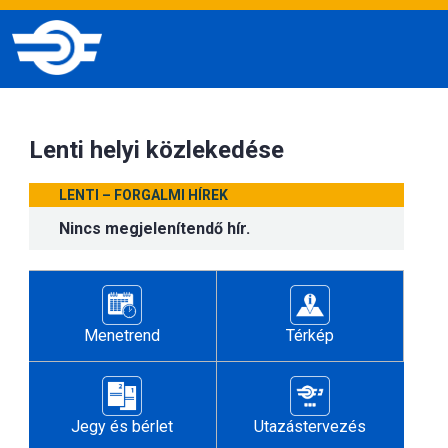
Lenti helyi közlekedése
LENTI – FORGALMI HÍREK
Nincs megjelenítendő hír.
Menetrend
Térkép
Jegy és bérlet
Utazástervezés