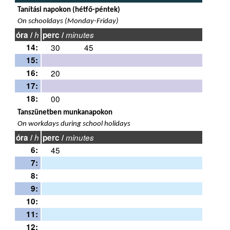
Tanítási napokon (hétfő-péntek)
On schooldays (Monday-Friday)
óra /
h
perc /
minutes
14:
30
45
15:
16:
20
17:
18:
00
Tanszünetben munkanapokon
On workdays during school holidays
óra /
h
perc /
minutes
6:
45
7:
8:
9:
10:
11:
12: