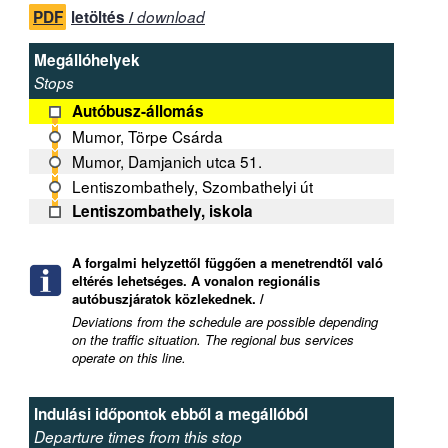
PDF
letöltés /
download
Megállóhelyek
Stops
Autóbusz-állomás
Mumor, Törpe Csárda
Mumor, Damjanich utca 51.
Lentiszombathely, Szombathelyi út
Lentiszombathely, iskola
A forgalmi helyzettől függően a menetrendtől való
eltérés lehetséges. A vonalon regionális
autóbuszjáratok közlekednek. /
Deviations from the schedule are possible depending
on the traffic situation. The regional bus services
operate on this line.
Indulási időpontok ebből a megállóból
Departure times from this stop