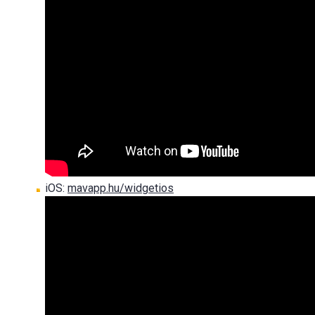
iOS:
mavapp.hu/widgetios