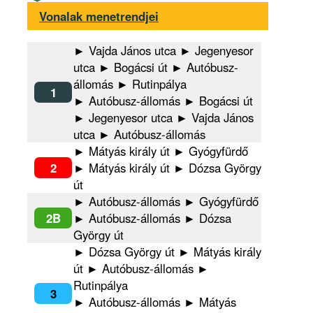
Vonalak menetrendjei
► Vajda János utca ► Jegenyesor
utca ► Bogácsi út ► Autóbusz-
állomás ► Rutinpálya
1
► Autóbusz-állomás ► Bogácsi út
► Jegenyesor utca ► Vajda János
utca ► Autóbusz-állomás
► Mátyás király út ► Gyógyfürdő
2
► Mátyás király út ► Dózsa György
út
► Autóbusz-állomás ► Gyógyfürdő
2B
► Autóbusz-állomás ► Dózsa
György út
► Dózsa György út ► Mátyás király
út ► Autóbusz-állomás ►
Rutinpálya
3
► Autóbusz-állomás ► Mátyás