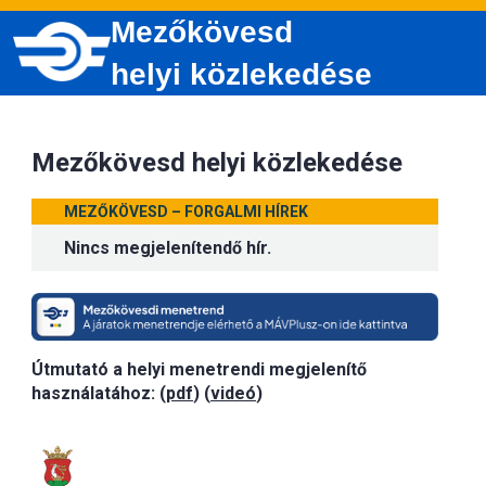
Mezőkövesd
helyi közlekedése
Mezőkövesd helyi közlekedése
MEZŐKÖVESD – FORGALMI HÍREK
Nincs megjelenítendő hír.
Útmutató a helyi menetrendi megjelenítő
használatához: (
pdf
) (
videó
)