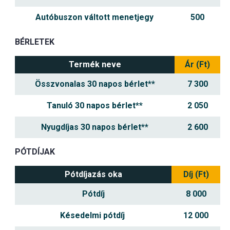
Autóbuszon váltott menetjegy
500
BÉRLETEK
Termék neve
Ár (Ft)
Összvonalas 30 napos bérlet**
7 300
Tanuló 30 napos bérlet**
2 050
Nyugdíjas 30 napos bérlet**
2 600
PÓTDÍJAK
Pótdíjazás oka
Díj (Ft)
Pótdíj
8 000
Késedelmi pótdíj
12 000