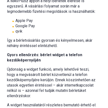
A MÁVPlusz appon a helyi bérletek elérése is
egyszerű. A vásárlási folyamat során már a
legmodernebb fizetési megoldások is használhatók:
Apple Pay
Google Pay
qvik
Így a bérletvásárlás gyorsan és kényelmesen, akár
néhány érintéssel elintézhető.
Gyors ellenőrzés: bérlet widget a telefon
kezdőképernyőjén
Újdonság a widget funkció, amely lehetővé teszi,
hogy a megvásárolt bérlet közvetlenül a telefon
kezdőképernyőjére kerüljön. Ennek köszönhetően az
utasok egyetlen érintéssel – akár internetkapcsolat
nélkül is – azonnal fel tudják mutatni bérletüket
ellenőrzéskor.
A widget használatáról részletes bemutató érhető el: