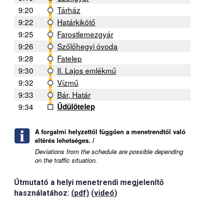
9:20
Tárház
9:22
Határkikötő
9:25
Farostlemezgyár
9:26
Szőlőhegyi óvoda
9:28
Fatelep
9:30
II. Lajos emlékmű
9:32
Vízmű
9:33
Bár, Határ
9:34
Üdülőtelep
A forgalmi helyzettől függően a menetrendtől való
eltérés lehetséges. /
Deviations from the schedule are possible depending
on the traffic situation.
Útmutató a helyi menetrendi megjelenítő
használatához:
(pdf)
(
videó
)