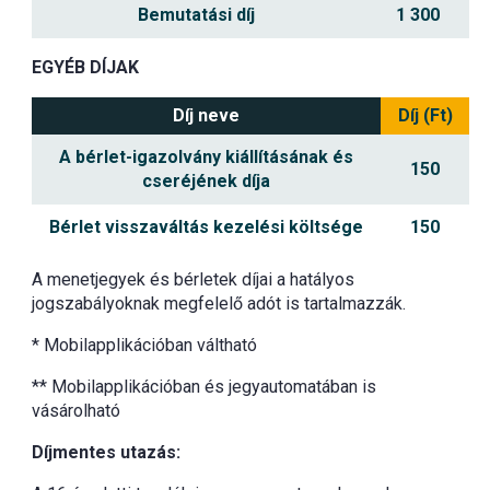
Bemutatási díj
1 300
EGYÉB DÍJAK
Díj neve
Díj (Ft)
A bérlet-igazolvány kiállításának és
150
cseréjének díja
Bérlet visszaváltás kezelési költsége
150
A menetjegyek és bérletek díjai a hatályos
jogszabályoknak megfelelő adót is tartalmazzák.
* Mobilapplikációban váltható
** Mobilapplikációban és jegyautomatában is
vásárolható
Díjmentes utazás: