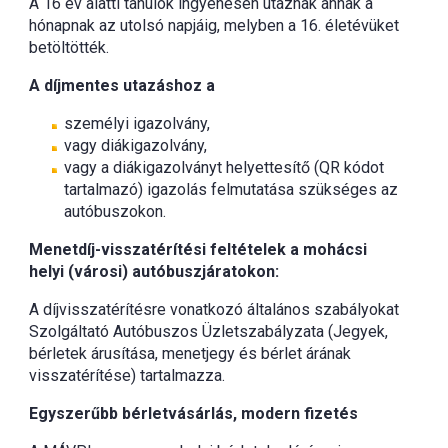
A 16 év alatti tanulók ingyenesen utaznak annak a
hónapnak az utolsó napjáig, melyben a 16. életévüket
betöltötték.
A díjmentes utazáshoz a
személyi igazolvány,
vagy diákigazolvány,
vagy a diákigazolványt helyettesítő (QR kódot
tartalmazó) igazolás felmutatása szükséges az
autóbuszokon.
Menetdíj-visszatérítési feltételek a mohácsi
helyi (városi) autóbuszjáratokon:
A díjvisszatérítésre vonatkozó általános szabályokat
Szolgáltató Autóbuszos Üzletszabályzata (Jegyek,
bérletek árusítása, menetjegy és bérlet árának
visszatérítése) tartalmazza.
Egyszerűbb bérletvásárlás, modern fizetés