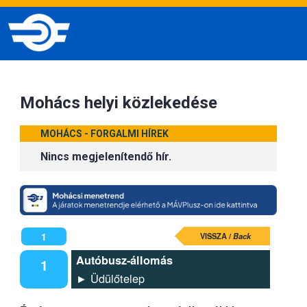
Mohács helyi közlekedése
MOHÁCS - FORGALMI HÍREK
Nincs megjelenítendő hír.
1
VISSZA /
Back
Autóbusz-állomás
1
► Üdülőtelep