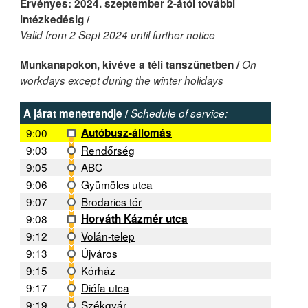
Érvényes: 2024. szeptember 2-ától további
intézkedésig /
Valid from 2 Sept 2024 until further notice
Munkanapokon, kivéve a téli tanszünetben /
On
workdays except during the winter holidays
A járat menetrendje /
Schedule of service:
9:00
Autóbusz-állomás
9:03
Rendőrség
9:05
ABC
9:06
Gyümölcs utca
9:07
Brodarics tér
9:08
Horváth Kázmér utca
9:12
Volán-telep
9:13
Újváros
9:15
Kórház
9:17
Diófa utca
9:19
Székgyár