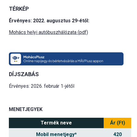
TÉRKÉP
Érvényes: 2022. augusztus 29-étől:
Mohács helyi autóbuszhálózata (pdf)
DÍJSZABÁS
Érvényes: 2026. február 1-jétől
MENETJEGYEK
Termék neve
Ár (Ft)
Mobil menetjegy*
420