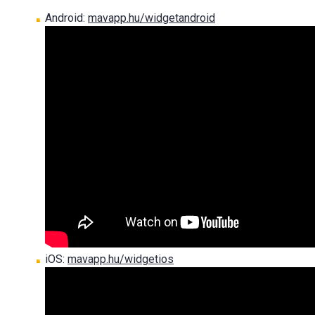
Android:
mavapp.hu/widgetandroid
iOS:
mavapp.hu/widgetios