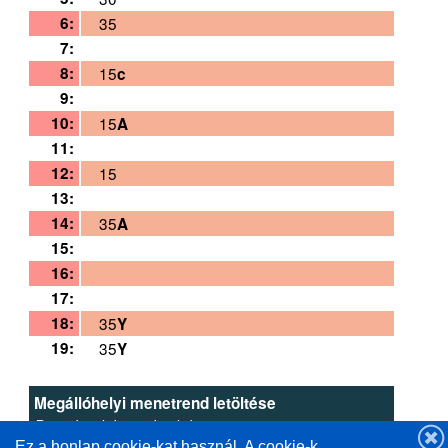
6:
35
7:
8:
15
c
9:
10:
15
A
11:
12:
15
13:
14:
35
A
15:
16:
17:
18:
35
Y
19:
35
Y
Megállóhelyi menetrend letöltése
Download this schedule
Ez a honlap cookie-kat használ. A cookie-k