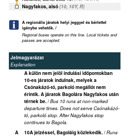
Nagyfakos, alsó
(10, 10Y, R)
A regionális járatok helyi jeggyel és bérlettel
igénybe vehetők. /
Regional buses operate on this line. Local tickets and
passes are accepted.
Jelmagyarázat
Explanation
A külön nem jelöl indulási időpontokban
10-es járatok indulnak, melyek a
Csónakázó-tó, parkoló megállót nem
érintik. A járatok Bagolára Nagyfakos után
/
térnek be.
Bus 10 runs at non-marked
departure times. Does not serve Csónakázó-
tó, parkoló stop. After Nagyfakos stop
continues to Bagola.
/
A
10A jelzéssel, Bagoláig közlekedik.
Runs