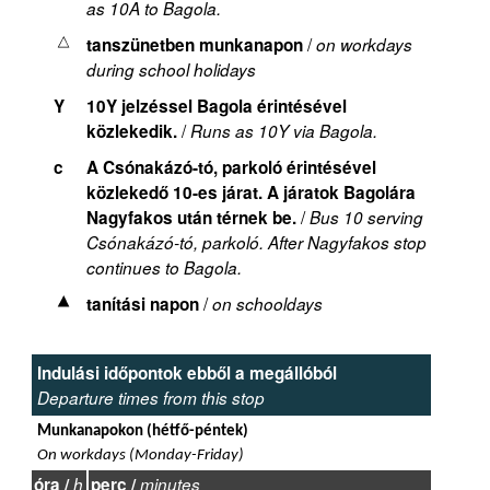
as 10A to Bagola.
/
tanszünetben munkanapon
on workdays
during school holidays
Y
10Y jelzéssel Bagola érintésével
/
közlekedik.
Runs as 10Y via Bagola.
c
A Csónakázó-tó, parkoló érintésével
közlekedő 10-es járat. A járatok Bagolára
/
Nagyfakos után térnek be.
Bus 10 serving
Csónakázó-tó, parkoló. After Nagyfakos stop
continues to Bagola.
/
tanítási napon
on schooldays
Indulási időpontok ebből a megállóból
Departure times from this stop
Munkanapokon (hétfő-péntek)
On workdays (Monday-Friday)
óra /
h
perc /
minutes