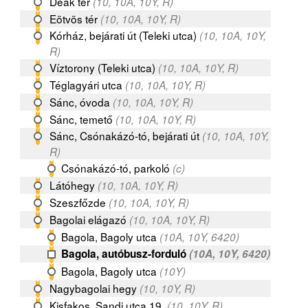
Deák tér
(10, 10A, 10Y, R)
Eötvös tér
(10, 10A, 10Y, R)
Kórház, bejárati út (Teleki utca)
(10, 10A, 10Y,
R)
Víztorony (Teleki utca)
(10, 10A, 10Y, R)
Téglagyári utca
(10, 10A, 10Y, R)
Sánc, óvoda
(10, 10A, 10Y, R)
Sánc, temető
(10, 10A, 10Y, R)
Sánc, Csónakázó-tó, bejárati út
(10, 10A, 10Y,
R)
Csónakázó-tó, parkoló
(c)
Látóhegy
(10, 10A, 10Y, R)
Szeszfőzde
(10, 10A, 10Y, R)
Bagolai elágazó
(10, 10A, 10Y, R)
Bagola, Bagoly utca
(10A, 10Y, 6420)
Bagola, autóbusz-forduló
(10A, 10Y, 6420)
Bagola, Bagoly utca
(10Y)
Nagybagolai hegy
(10, 10Y, R)
Kisfakos, Sandi utca 19.
(10, 10Y, R)