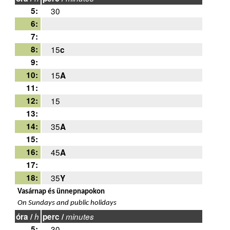
5:
30
6:
7:
8:
15
c
9:
10:
15
A
11:
12:
15
13:
14:
35
A
15:
16:
45
A
17:
18:
35
Y
Vasárnap és ünnepnapokon
On Sundays and public holidays
óra /
h
perc /
minutes
5:
30