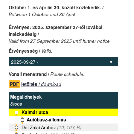
Október 1. és április 30. között közlekedik. /
Between 1 October and 30 April
Érvényes: 2025. szeptember 27-től további
intézkedésig /
Valid from 27 September 2025 until further notice
Érvényesség /
Valid:
Vonali menetrend /
Route schedule:
PDF
letöltés /
download
Megállóhelyek
Stops
Kalmár utca
Autóbusz-állomás
Dél-Zalai Áruház
(10, 10Y, R)