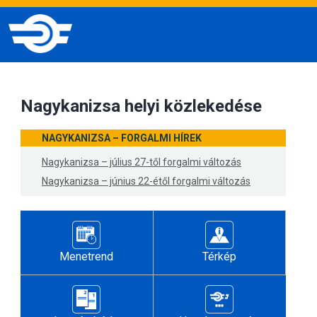
Nagykanizsa helyi közlekedése
NAGYKANIZSA – FORGALMI HÍREK
Nagykanizsa – július 27-től forgalmi változás
Nagykanizsa – június 22-étől forgalmi változás
Menetrend
Térkép