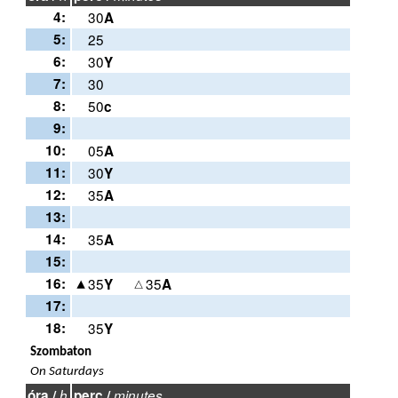
4:
30
A
5:
25
6:
30
Y
7:
30
8:
50
c
9:
10:
05
A
11:
30
Y
12:
35
A
13:
14:
35
A
15:
16:
35
35
Y
A
17:
18:
35
Y
Szombaton
On Saturdays
óra /
h
perc /
minutes