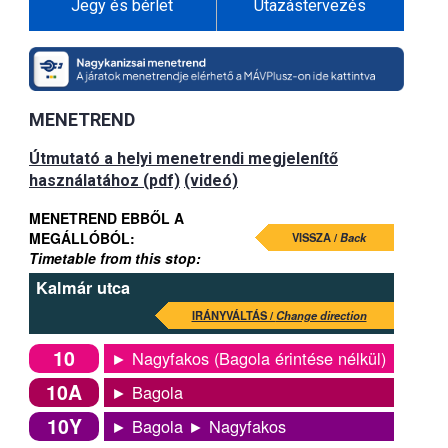
Jegy és bérlet
Utazástervezés
MENETREND
Útmutató a helyi menetrendi megjelenítő
használatához (pdf)
(videó)
MENETREND EBBŐL A
MEGÁLLÓBÓL:
VISSZA /
Back
Timetable from this stop:
Kalmár utca
IRÁNYVÁLTÁS /
Change direction
10
► Nagyfakos (Bagola érintése nélkül)
10A
► Bagola
10Y
► Bagola ► Nagyfakos