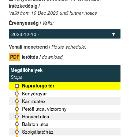
intézkedésig /
Valid from 10 Dec 2023 until further notice
Érvényesség /
Valid:
Vonali menetrend /
Route schedule:
PDF
letöltés /
download
Megállóhelyek
Stops
Napraforgó tér
Kenyérgyár
Kanizsatex
Petőfi utca, víztorony
Honvéd utca
Balaton utca
Szolgáltatóház