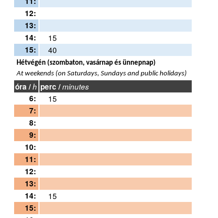
11:
12:
13:
14:
15
15:
40
Hétvégén (szombaton, vasárnap és ünnepnap)
At weekends (on Saturdays, Sundays and public holidays)
óra /
h
perc /
minutes
6:
15
7:
8:
9:
10:
11:
12:
13:
14:
15
15: