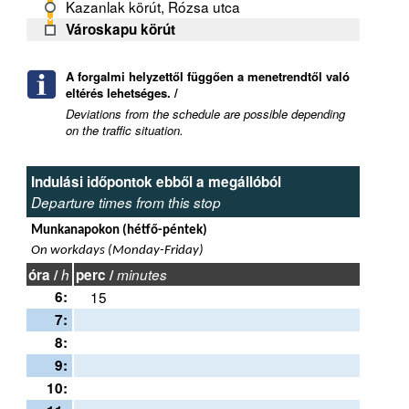
Kazanlak körút, Rózsa utca
Városkapu körút
A forgalmi helyzettől függően a menetrendtől való
eltérés lehetséges. /
Deviations from the schedule are possible depending
on the traffic situation.
Indulási időpontok ebből a megállóból
Departure times from this stop
Munkanapokon (hétfő-péntek)
On workdays (Monday-Friday)
óra /
h
perc /
minutes
6:
15
7:
8:
9:
10: