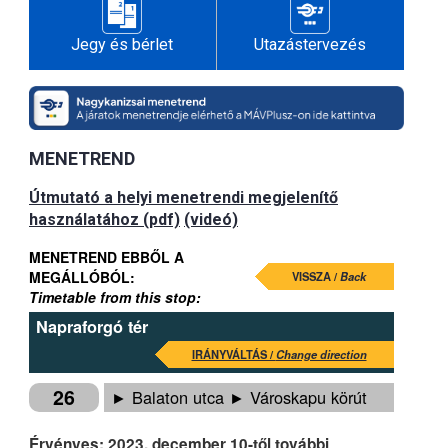
Jegy és bérlet
Utazástervezés
MENETREND
Útmutató a helyi menetrendi megjelenítő
használatához (pdf)
(videó)
MENETREND EBBŐL A
MEGÁLLÓBÓL:
VISSZA /
Back
Timetable from this stop:
Napraforgó tér
IRÁNYVÁLTÁS /
Change direction
26
► Balaton utca ► Városkapu körút
Érvényes: 2023. december 10-től további