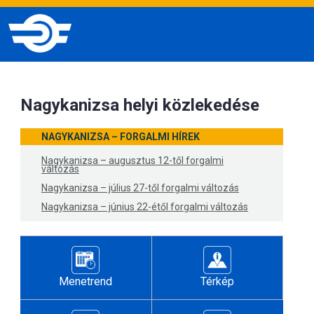
Nagykanizsa helyi közlekedése
NAGYKANIZSA – FORGALMI HÍREK
Nagykanizsa – augusztus 12-től forgalmi
változás
Nagykanizsa – július 27-től forgalmi változás
Nagykanizsa – június 22-étől forgalmi változás
Menetrend
Térkép