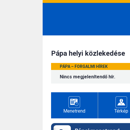
Pápa helyi közlekedése
PÁPA – FORGALMI HÍREK
Nincs megjelenítendő hír.
Menetrend
Térkép