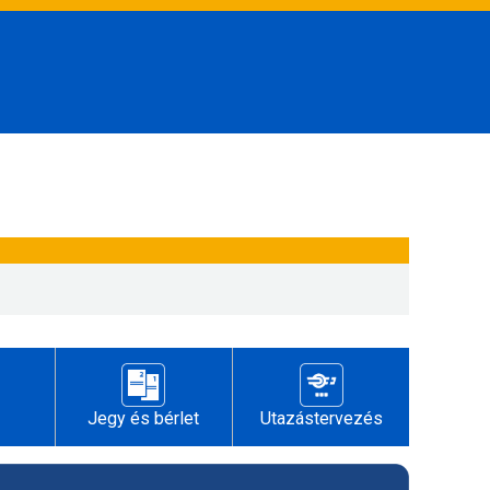
Jegy és bérlet
Utazástervezés