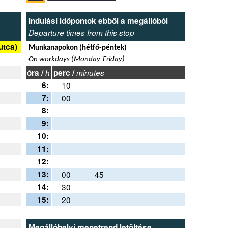
Indulási időpontok ebből a megállóból
Departure times from this stop
utca)
Munkanapokon (hétfő-péntek)
On workdays (Monday-Friday)
óra /
h
perc /
minutes
6:
10
7:
00
8:
9:
10:
11:
12:
13:
00
45
14:
30
15:
20
Megállóhelyi menetrend letöltése