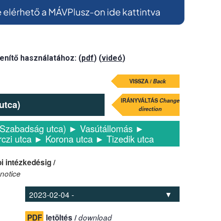
enítő használatához: (
pdf
) (
videó
)
VISSZA /
Back
IRÁNYVÁLTÁS
Change
utca)
direction
(Szabadság utca) ► Vasútállomás ►
czi utca ► Korona utca ► Tizedik utca
i intézkedésig /
 notice
PDF
letöltés /
download