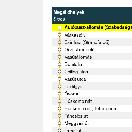
Megállóhelyek
Stops
Autóbusz-állomás (Szabadság 
Várkastély
Színház (Strandfürdő)
Orvosi rendelő
Vasútállomás
Dunitalia
Csillag utca
Vasút utca
Textilgyár
Óvoda
Húskombinát
Húskombinát, Teherporta
Táncsics út
Meggyes út
Tarczi út